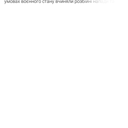
умовах воєнного стану вчиняли розбійні напади та
грабували людей. Чотирьох фігурантів справи
правоохоронці затримали, повідомили по підозру та
обрали запобіжний захід. П’ятому учаснику заочно
повідомили про підозру та оголосили в міжнародний
розшук, оскільки він переховувався від органів
досудового розслідування.…