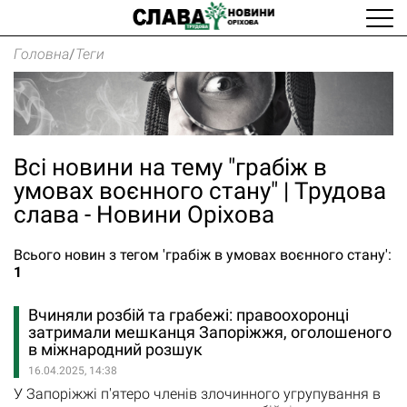
Головна
/
Теги
Всі новини на тему "грабіж в
умовах воєнного стану" | Трудова
слава - Новини Оріхова
Всього новин з тегом 'грабіж в умовах воєнного стану':
1
Вчиняли розбій та грабежі: правоохоронці
затримали мешканця Запоріжжя, оголошеного
в міжнародний розшук
16.04.2025, 14:38
У Запоріжжі п'ятеро членів злочинного угрупування в