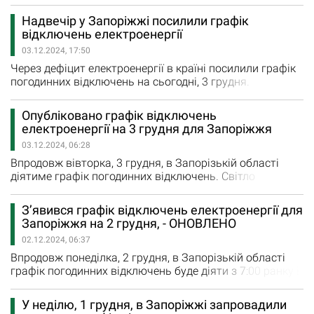
споживачам, а також в цей період діятимуть
обмеження потужності для всіх п’яти черг для бізнесу
Надвечір у Запоріжжі посилили графік
та промисловості. За повідомленням
відключень електроенергії
«Запоріжжяобленерго» з 7:00 та до 22:00
03.12.2024, 17:50
вимикатимуть дві черги побутових споживачів
одночасно. Наразі діє наступний графік відключень…
Через дефіцит електроенергії в країні посилили графік
погодинних відключень на сьогодні, 3 грудня.
Відключення діятимуть до кінця доби, а не як раніше
повідомляли до 21:00. Наразі діє наступний графік
Опубліковано графік відключень
відключень: Черга 1: 12:00 – 15:00, 21:00 – 24:00; Черга
електроенергії на 3 грудня для Запоріжжя
2: 15:00 – 19:00; Черга 3: 09:00 – 12:00, 18:00 – 21:00;
03.12.2024, 06:28
Черга 4: 12:00…
Впродовж вівторка, 3 грудня, в Запорізькій області
діятиме графік погодинних відключень. Світло
вимикатимуть з 7:00 ранку і до 21:00 години. Більшу
частину дня вимикатимуть дві черги споживачів
З’явився графік відключень електроенергії для
одночасно. Сьогодні діятиме наступний графік
Запоріжжя на 2 грудня, - ОНОВЛЕНО
відключень електроенергії: Черга 1: 12:00 – 15:00; Черга
02.12.2024, 06:37
2: 15:00 – 19:00; Черга 3: 09:00 – 12:00, 18:00…
Впродовж понеділка, 2 грудня, в Запорізькій області
графік погодинних відключень буде діяти з 7:00 ранку і
до 22:00 години. Більшу частину дня вимикатимуть дві
черги споживачів одночасно. Як повідомили у
У неділю, 1 грудня, в Запоріжжі запровадили
«Запоріжжяобленерго», в понеділок у Запоріжжі та