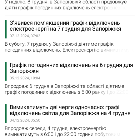
У неділю, 8 грудня, в Запорізькій області продовжує
діяти графік погодинних відключень електроенергії.
Сьогодні на дві години по черзі вимикатимуть дві
черги споживачів з 14:00 до 18:00 години Як
З’явився пом’якшений графік відключень
повідомили у «Запоріжжяобленерго», сьогодні діятиме
електроенергії на 7 грудня для Запоріжжя
наступний графік. Черга 1: 14:00 – 16:00; Черга 3: 16:00
07.12.2024, 07:02
– 18:00. Адреси для…
В суботу, 7 грудня, у Запоріжжі діятиме графік
погодинних відключень. Електроенергію вимикатимуть
з 9:00 до 20:00 години. Одночасно вимикатимуть одну
чергу побутових споживачів. За даними
Графік погодинних відключень на 6 грудня для
«Запоріжжяобленерго» у суботу діятиме наступний
Запоріжжя
графік: Черга 2: 09:00 – 13:00; Черга 5: 13:00 – 16:00;
05.12.2024, 19:04
Черга 6: 16:00 – 20:00. Адреси…
Впродовж 6 грудня в Запоріжжі та області діятиме
графік погодинних відключень з 6:00 ранку і до 22:00
години. Більшу частину доби вимикатимуть по дві
черги споживачів одночасно. Як повідомили у
Вимикатимуть дві черги одночасно: графі
«Запоріжжяобленерго», у п’ятницю діятиме наступний
відключень світла для Запоріжжя на 4 грудня
графік відключень для побутових споживачів: Черга 1:
04.12.2024, 05:50
06:00 – 09:00, 15:00 - 18:00; Черга 2:…
Впродовж середи, 4 грудня, електроенергію
вимикатимуть з 6:00 і до 22:00 години побутовим