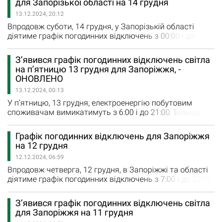
для Запорізької області на 14 грудня
«Запоріжжяобленерго» у неділю наступний графік
13.12.2024, 20:12
погодинних відключень електроенергії: Черга 1: 14:00 –
17:00;…
Впродовж суботи, 14 грудня, у Запорізькій області
діятиме графік погодинних відключень з 00:00 і до
22:00 годину. Більшість часу вимикатимуть одну чергу
споживачів, а вдень (з 13:00 до 17:00) погашатимуть
З’явився графік погодинних відключень світла
одночасно дві черги. У суботу діятиме наступний
на п’ятницю 13 грудня для Запоріжжя, -
графік відключень: Черга 1: 00:00 – 03:00, 18:00 – 20:00;
ОНОВЛЕНО
Черга 2: 03:00 – 06:00, 13:00 –…
13.12.2024, 00:13
У п’ятницю, 13 грудня, електроенергію побутовим
споживачам вимикатимуть з 6:00 і до 21:00. Більшу
частину дня вимикатимуть дві черги споживачів?
повідомляє Запоріжжяобленерго. Сьогодні діє
Графік погодинних відключень для Запоріжжя
наступний графік відключень: Черга 1: 06:00 – 08:00,
на 12 грудня
14:00 – 17:00 Черга 2: 08:00 – 11:00, 17:00 – 19:00 Черга
12.12.2024, 06:59
3: 11:00 – 14:00 Черга…
Впродовж четверга, 12 грудня, в Запоріжжі та області
діятиме графік погодинних відключень з 7:00 і до 22:00
години. Повідомляється, що з 8:00 і до 19:00
вимикатимуть дві черги споживачів одночасно решту
З’явився графік погодинних відключень світла
часу - одну. Відповідно до встановлених обмежень
для Запоріжжя на 11 грудня
графіки погодинних відключень на 12 грудня