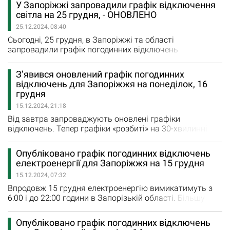
У Запоріжжі запровадили графік відключення
одночасно вимикатимуть півтори черги, а решту доби
світла на 25 грудня, - ОНОВЛЕНО
– одну. Графік погодинних відключень на четвер
25.12.2024, 08:40
наступний: Черга 1 (підчерги 1 та 2): 12:00 –…
Сьогодні, 25 грудня, в Запоріжжі та області
запровадили графік погодинних відключень
електроенергії через російську масовану атаку. До
кінця доби вимикатимуть три черги споживачів
З’явився оновлений графік погодинних
одночасно, повідомили у «Запоріжжяобленерго».
відключень для Запоріжжя на понеділок, 16
Наразі графік погодинних відключень електроенергії на
грудня
сьогодні виглядає так: Черга 1 (підгрупи 1 та 2): 06:00 –
15.12.2024, 21:18
08:00,…
Від завтра запроваджують оновлені графіки
відключень. Тепер графіки «розбиті» на 30-хвилинні
інтервали. Жовтим кольором виділено час на
підключення/відключення черги, а червоним час коли
Опубліковано графік погодинних відключень
буде відсутня електроенергія. Завтра електроенергію в
електроенергії для Запоріжжя на 15 грудня
Запорізькій області вимикатимуть з 7:00 ранку і до
15.12.2024, 07:32
20:00 години. Одну чергу споживачів погашатимуть з
7:00 до 8:00…
Впродовж 15 грудня електроенергію вимикатимуть з
6:00 і до 22:00 години в Запорізькій області. Більшу
частину дня вимикатимуть одну чергу побутових
споживачів. Однак з 14:00 до 17:00 вимикатимуть дві
Опубліковано графік погодинних відключень
черги одночасно. Як повідомили у