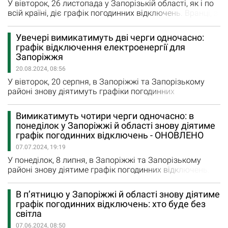
У вівторок, 26 листопада у Запорізькій області, як і по
всій країні, діє графік погодинних відключень. Вранці, з
7 до 10 години погашали споживачів Черги №3. Як
щойно повідомили у «Запоріжжяобленерго», до графіка
Увечері вимикатимуть дві черги одночасно:
відключень на другу половину дня внесено зміни. Так,
графік відключення електроенергії для
споживачі Черги №2 без електроенергії будуть з 13:00
Запоріжжя
до 17:00, а Черги №1 - з 17:00 до 21:00.…
20.08.2024, 08:56
У вівторок, 20 серпня, в Запоріжжі та Запорізькому
районі знову діятимуть графіки погодинних
відключень. Електроенергію вимикатимуть з 16:00 і до
24:00 години. Сьогодні в графіках задіяні чотири черги
Вимикатимуть чотири черги одночасно: в
споживачів і вимикатимуть їх в наступній
понеділок у Запоріжжі й області знову діятиме
послідовності: Черга 1: 20:00 – 24:00; Черга 4: 17:00 –
графік погодинних відключень - ОНОВЛЕНО
20:00; Черга 5: 20:00 – 22:00; Черга 6:…
07.07.2024, 19:19
У понеділок, 8 липня, в Запоріжжі та Запорізькому
районі знову діятиме графік погодинних відключень.
Електроенергію вимикатимуть впродовж всієї доби. У
вечірні години, з 19:00 і до 22:00, вимикатимуть по 4
В п’ятницю у Запоріжжі й області знову діятиме
черги одночасно, повідомили у "Запоріжжяобленерго".
графік погодинних відключень: хто буде без
Графік погодинних відключень на завтра: 00:00 – 03:00
світла
– черги 1 та 5; 03:00 –…
07.06.2024, 08:50