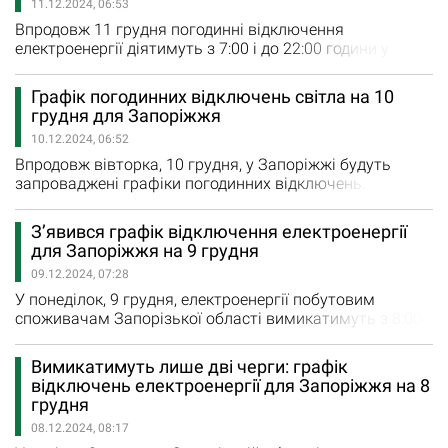
11.12.2024, 06:53
наступний: Черга 1: 08:00 – 11:00; Черга 2: 07:00 – 11:00;
…
Впродовж 11 грудня погодинні відключення
електроенергії діятимуть з 7:00 і до 22:00 години у
Запорізькій області. Переважно вимикатимуть дві
черги споживачів одночасно. Як повідомили у
Графік погодинних відключень світла на 10
«Запоріжжяобленерго», сьогодні діятиме наступний
грудня для Запоріжжя
графік відключень: Черга 1: 10:00 – 14:00; Черга 2: 13:00
10.12.2024, 06:52
– 17:00; 20:00 – 22:00; Черга 3: 08:00…
Впродовж вівторка, 10 грудня, у Запоріжжі будуть
запроваджені графіки погодинних відключень.
Електроенергію вимикатимуть з 7:00 і до 22:00 години.
Більшу частину дня вимикатимуть дві черги
З’явився графік відключення електроенергії
споживачів. Як повідомили у «Запоріжжяобленерго»
для Запоріжжя на 9 грудня
завтра діятиме наступний графік: Черга 1: 07:00 –
09.12.2024, 07:28
08:00, 15:00 – 19:00; Черга 2: 08:00 – 12:00;…
У понеділок, 9 грудня, електроенергії побутовим
споживачам Запорізької області вимикатимуть з 8:00 і
до 19:00 години. Впродовж всього дня вимикатимуть
одну чергу споживачів, повідомили у
Вимикатимуть лише дві черги: графік
«Запоріжжяобленерго». Наразі діє наступний графік:
відключень електроенергії для Запоріжжя на 8
Черга 3: 10:00 – 13:00; Черга 4: 13:00 – 16:00; Черга 5:
грудня
16:00 – 19:00; Черга 6: 08:00 –…
08.12.2024, 08:17