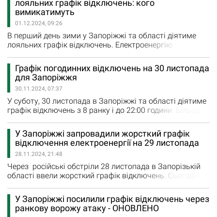
лояльних графік відключень: кого
області діятиме наступний графік погодинних
вимикатимуть
відключень електроенергії: Черга 1: 12:00 – 15:00,…
01.12.2024, 09:26
В перший день зими у Запоріжжі та області діятиме
лояльних графік відключень. Електроенергію
вимикатимуть з 13:00 і до 22:00 години 1 грудня. В
графіку погодинних відключень електроенергії у неділю
Графік погодинних відключень на 30 листопада
задіяно лише три групи споживачів, яких
для Запоріжжя
вимикатимуть у наступному порядку: Черга 2: 13:00 –
30.11.2024, 07:37
16:00; Черга 3: 16:00 – 19:00; Черга 6: 19:00 – 22:00.…
У суботу, 30 листопада в Запоріжжі та області діятиме
графік відключень з 8 ранку і до 22:00 години. Більшу
частину доби вимикати одну чергу споживачів. По дві
черги одночасно вимикатимуть лише з 14:00 і до 20:00
У Запоріжжі запровадили жорсткий графік
години. Сьогодні діє наступний графік: Черга 1: 20:00 –
відключення електроенергії на 29 листопада
22:00; Черга 2: 17:00 - 20:00; Черга 3: 14:00 – 17:00;
28.11.2024, 21:48
Черга 4: 14:00 –…
Через російські обстріли 28 листопада в Запорізькій
області ввели жорсткий графік відключень. Сьогодні
його посилювали тричі. У п’ятницю, 29 листопада,
зранку та вдень вимикатимуть по дві та три черги
У Запоріжжі посилили графік відключень через
споживачів одночасно. Як повідомили у
ранкову ворожу атаку - ОНОВЛЕНО
«Запоріжжяобленерго» завтра діятиме наступний