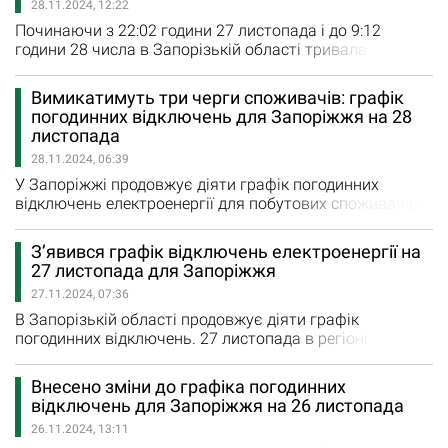
28.11.2024, 12:22
графік відключень: Черга 1: 00:00 – 03:00; 09:00…
Починаючи з 22:02 години 27 листопада і до 9:12
години 28 числа в Запорізькій області тривала
"повітряна тривога". Загалом через ворожу атаку в
нашому регіоні тривога тривала 11 годин та 10 хвилин.
Вимикатимуть три черги споживачів: графік
Увечері ворог атакував місто безпілотниками, а зранку
погодинних відключень для Запоріжжя на 28
тривога була оголошена по всій Україні – російські
листопада
війська завдавали удари, в тому числі по енергетиці…
28.11.2024, 06:39
У Запоріжжі продовжує діяти графік погодинних
відключень електроенергії для побутових споживачів,
а також промисловості та бізнесу. Як повідомили у
«Запоріжжяобленерго», 28 листопада електроенергію
З’явився графік відключень електроенергії на
вимикатимуть у Запорізькій області з 8:00 і до 19:00
27 листопада для Запоріжжя
години наступним чергам: Черга 5: 08:00 – 11:00; Черга
27.11.2024, 07:36
3: 11:00 – 15:00; Черга 1: 15:00…
В Запорізькій області продовжує діяти графік
погодинних відключень. 27 листопада в регіоні
погашатимуть світло побутовим споживачам з 8:00
ранку та до 19:00. У відключеннях буде задіяно по
Внесено зміни до графіка погодинних
одній черзі споживачів за наступним графіком: Черга
відключень для Запоріжжя на 26 листопада
6: 08:00 – 11:00; Черга 5: 11:00 – 14:00; Черга 2: 14:00 –
26.11.2024, 13:11
16:00; Черга 4: 16:00…