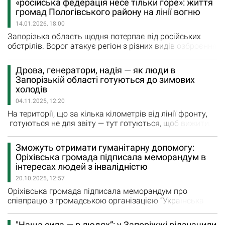
«російська федерація несе тільки горе»: життя
магістр права, працює у ІТ компанії. Поспілкувалася з
громад Пологівського району на лінії вогню
молодим чоловіком і розпитала про волонтерську
14.01.2026, 18:00
діяльність. Виявляється, їхня сім’я почала займатися
волонтерством з Євромайдану,…
Запорізька область щодня потерпає від російських
обстрілів. Ворог атакує регіон з різних видів озброєння
— РСЗВ, керованих авіабомб (КАБів), FPV-дронів,
артилерії. Найбільше страждають прифронтові
Дрова, генератори, надія — як люди в
громади, де цивільна інфраструктура руйнується, а
Запорізькій області готуються до зимових
люди змушені жити під постійною загрозою та
холодів
евакуюватися. У цьому матеріалі йдеться про
04.11.2025, 12:20
Пологівський район, який останнім…
На території, що за кілька кілометрів від лінії фронту,
готуються не для звіту — тут готуються, щоб вижити.
Люди говорять просто й щиро: про холод, про запах
диму від печі, про очікування виплат і про те, як до
Зможуть отримати гуманітарну допомогу:
зими доводиться готуватися місяцями, щоб просто
Оріхівська громада підписала меморандум в
мати хоча б мінімальні умови обігріву. «Ми з Оріхова
інтересах людей з інвалідністю
нікуди не виїжджали. Це буде четвертий
20.10.2025, 12:57
опалювальний…
Оріхівська громада підписала меморандум про
співпрацю з громадською організацією “Українська
спілка людей з інвалідністю”. Спілка, як зазначається в
телеграм-каналі Оріхівської МВА, об’єднує людей з
"Наша сила — в людях”: у Запоріжжі відзначили