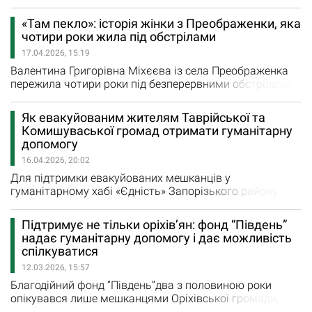
прокоментував засновник і керівник Гуманітарнеої
місії “Проліска” Євген Каплін. “Російська армія
«Там пекло»: історія жінки з Преображенки, яка
атакувала 5-ма fpv-дронами майданчик біля учбового
чотири роки жила під обстрілами
закладу в Комишувасі Запорізької області, де в цей час
17.04.2026, 15:19
наша команда надавала гуманітарну допомогу у
вигляді…
Валентина Григорівна Міхєєва із села Преображенка
пережила чотири роки під безперервними обстрілами.
За цей час війна стала для неї не хронікою новин, а
щоденною боротьбою за виживання — без світла, без
Як евакуйованим жителям Таврійської та
зв’язку, під постійною загрозою ударів артилерії,
Комишуваської громад отримати гуманітарну
авіабомб і дронів. Вона говорить про це спокійно, але
допомогу
за кожним словом — пережитий страх, втома і
16.04.2026, 20:02
вдячність…
Для підтримки евакуйованих мешканців у
гуманітарному хабі «Єдність» Запорізького району
регулярно організовують видачу продуктових наборів.
Як повідомляють організатори, категорії отримувачів
Підтримує не тільки оріхів’ян: фонд “Південь”
допомоги, а також кількість наборів визначаються
надає гуманітарну допомогу і дає можливість
безпосередньо громадами — з урахуванням потреб
спілкуватися
людей. Щоб отримати продуктову гуманітарну
12.03.2026, 15:57
допомогу, необхідно…
Благодійний фонд “Південь”два з половиною роки
опікувався лише мешканцями Оріхівської громади,
зараз же він допомагає в ці важкі часи усім жителям