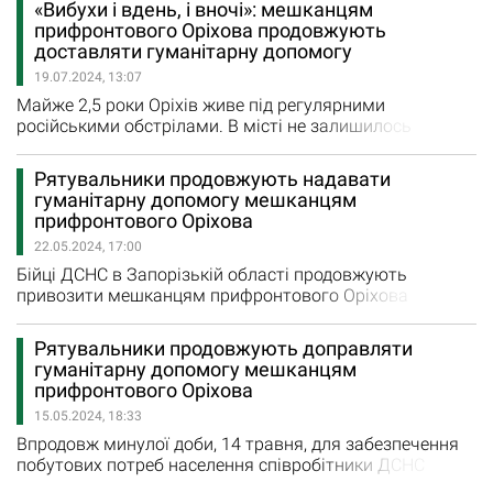
«Вибухи і вдень, і вночі»: мешканцям
фейсбуці, протягом цього року вже 3709 таких пакунків
прифронтового Оріхова продовжують
було передано внутрішньо переміщеним особам.
доставляти гуманітарну допомогу
"Відтепер пенсіонери за віком, які знайшли порятунок…
19.07.2024, 13:07
Майже 2,5 роки Оріхів живе під регулярними
російськими обстрілами. В місті не залишилось
жодного вцілілого будинку. При цьому в
прифронтовому місті й досі мешкає близько тисячі
Рятувальники продовжують надавати
людей. «Вибухи лунають і вдень, і вночі. Коли поряд
гуманітарну допомогу мешканцям
падає снаряд вікна і двері відкриваються усюди. Дуже
прифронтового Оріхова
страшно... Інколи бігаємо у підвал», - розповідає
22.05.2024, 17:00
Татьяна, місцева…
Бійці ДСНС в Запорізькій області продовжують
привозити мешканцям прифронтового Оріхова
гуманітарну допомогу у вигляди харчів, а також
технічної та питної води. Попри регулярні російські
Рятувальники продовжують доправляти
обстріли по «міцному горішку» в місті залишаються
гуманітарну допомогу мешканцям
мирні мешканці. Люди живуть без тепла, води й світла,
прифронтового Оріхова
та ризикують втратити своє майно внаслідок
15.05.2024, 18:33
російських ударів. …
Впродовж минулої доби, 14 травня, для забезпечення
побутових потреб населення співробітники ДСНС
здійснили підвіз 36 тонн технічної та 300 літрів питної