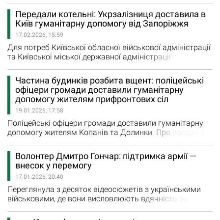
Пологівського району, в який входить 15 громад. Фонд
Передали котельні: Укрзалізниця доставила в
восени 2023 року заснував запорізький бізнесмен
Київ гуманітарну допомогу від Запоріжжя
Сергій Чертоляс. “Люди в першу чергу, звісно,
17.02.2026, 15:59
потребують продуктів хврчування, це продуктові…
Для потреб Київської обласної військової адміністрації
та Київської міської державної адміністрації
залізницею доставлено блочно-модульні котельні та
комплектуючі до них. "Обладнання як гуманітарну
Частина будинків розбита вщент: поліцейські
допомогу передала Запорізька обласна військова
офіцери громади доставили гуманітарну
адміністрація, - інформує прессслужба Укрзалізниці. -
допомогу жителям прифронтових сіл
Одна котельня здатна виробляти 1000 кВт теплової
19.01.2026, 17:58
потужності, інша…
Поліцейські офіцери громади доставили гуманітарну
допомогу жителям Копанів та Долинки. Про поїздку в
небезпечну зону Пологівського району розповіли у
відділі комунікацій ГУНП в Запорізькій області. "Хліб,
Волонтер Дмитро Гончар: підтримка армії —
питна вода, крупи – справжній порятунок для людей,
внесок у перемогу
які буквально виживають в обстрілюваних селах. Люті
17.01.2026, 20:40
морози й російські снаряди нищівні й…
Переглянула з десяток відеосюжетів з українськими
військовими, де вони висловлюють вдячність за
суттєву допомогу волонтеру Дмитрові Гончару,
нашому земляку. Він родом з Оріхова. Йому 28 років,