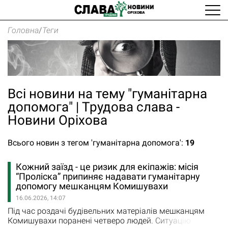
Головна
/
Теги
Всі новини на тему "гуманітарна
допомога" | Трудова слава -
Новини Оріхова
Всього новин з тегом 'гуманітарна допомога':
19
Кожний заїзд - це ризик для екіпажів: місія
“Проліска” припиняє надавати гуманітарну
допомогу мешканцям Комишувахи
16.06.2026, 14:07
Під час роздачі будівельних матеріалів мешканцям
Комишувахи поранені четверо людей. Ситуацію