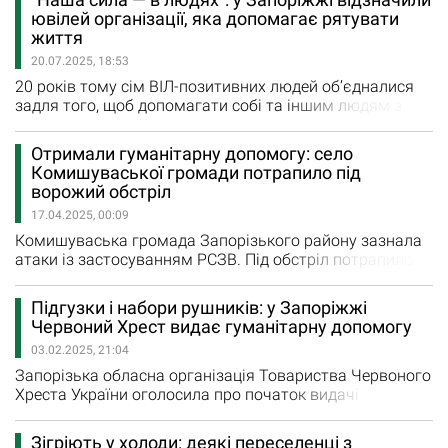
інвалідністю, їхні родини та всіх небайдужих, хто
ювілей організації, яка допомагає рятувати
прагне створити більш доступне, справедливе і
життя
турботливе суспільство. Метою діяльності Спілки є:…
20.07.2025, 18:53
20 років тому сім ВІЛ-позитивних людей об’єдналися
задля того, щоб допомагати собі та іншим людям з
соціально значущими хворобами. Зараз Благодійна
організація «100% життя. Запоріжжя» - це потужна
Отримали гуманітарну допомогу: село
команда, яка налічує понад 200 працівників:
Комишуваської громади потрапило під
психологів, фінансових фахівців, фахівців соціальної
ворожий обстріл
роботи, соціальних менеджерів тощо. На свій…
17.04.2025, 00:09
Комишуваська громада Запорізького району зазнала
атаки із застосуванням РСЗВ. Під обстріл потрапило
село Магдалинівка. На щастя, серед мешканців
постраждалих немає. Як повідомляє Гуманітарна місія
Підгузки і набори рушників: у Запоріжжі
"Проліска - Запоріжжя", внаслідок атаки пошкоджено 5
Червоний Хрест видає гуманітарну допомогу
приватних будинків та 4 господарські споруди —
03.02.2025, 21:04
вибито та зруйновано вікна, частково знищені дахи.…
Запорізька обласна організація Товариства Червоного
Хреста України оголосила про початок видачі
гуманітарної допомоги з 3 лютого. Видача, як
зазначається на фейсбук-сторінці організації,
Зігріють у холоди: деякі переселенці з