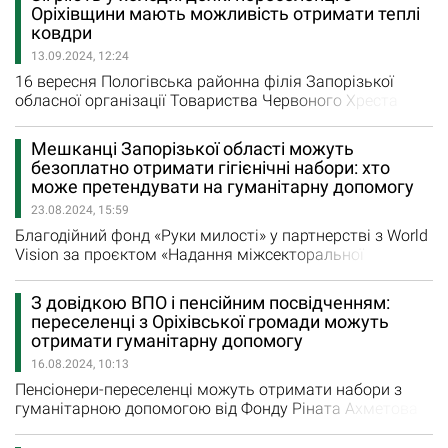
спрямована на батьків з дітьми, які мають потребу у
Оріхівщини мають можливість отримати теплі
дитячих підгузках розмірів 3, 4, 5. Кількість підгузок
ковдри
обмежена! Видача допомоги відбуватиметься без
13.09.2024, 12:24
попереднього запису за адресою:…
16 вересня Пологівська районна філія Запорізької
обласної організації Товариства Червоного Хреста
України розпочинає видачу гуманітарної допомоги у
вигляді теплих ковдр. Як зазначається на фейсбук-
Мешканці Запорізької області можуть
сторінці філії, кількість ковдр обмежена, а видавати їх
безоплатно отримати гігієнічні набори: хто
будуть у порядку живої черги. Допомога видається
може претендувати на гуманітарну допомогу
виключно внутрішньо переміщеним особам (ВПО)
23.08.2024, 15:59
Пологівського…
Благодійний фонд «Руки милості» у партнерстві з World
Vision за проєктом «Надання міжсекторальної
гуманітарної допомоги постраждалому від конфлікту
населенню в Україні» відкрили реєстрацію на
З довідкою ВПО і пенсійним посвідченням:
гуманітарну допомогу, у вигляді гігієнічних наборів,
переселенці з Оріхівської громади можуть
Отримати допомогу можуть родини, які складаються
отримати гуманітарну допомогу
щонайменше з двох людей і мешкають у Запорізькій
16.08.2024, 10:13
області.…
Пенсіонери-переселенці можуть отримати набори з
гуманітарною допомогою від Фонду Ріната Ахметова
без попередньої реєстрації. Як повідомили на сторінці
громадської організації "Платформа Спільних Дій" у