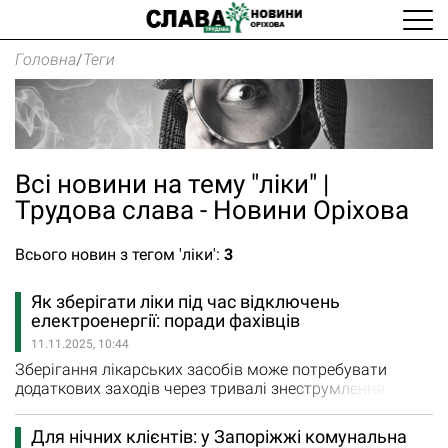
Головна
/
Теги
Всі новини на тему "ліки" |
Трудова слава - Новини Оріхова
Всього новин з тегом 'ліки':
3
Як зберігати ліки під час відключень
електроенергії: поради фахівців
11.11.2025, 10:44
Зберігання лікарських засобів може потребувати
додаткових заходів через тривалі знеструмлення.
Радимо, як саме подбати про правильне і безпечне
зберігання медикаментів. Як зберігати ліки вдома: 1.
Для нічних клієнтів: у Запоріжжі комунальна
Проведіть ревізію домашньої аптечки: перевірте