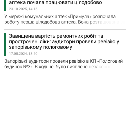
аптека почала працювати цілодобово
терміни придатності, зазначені на упаковках, та умови
23.10.2025, 14:16
зберігання в інструкціях до лікарських засобів: якщо
зазначено…
У мережі комунальних аптек «Примула» розпочала
роботу перша цілодобова аптека. Вона розташована за
адресою: пр. Металургів, 7. Більшість аптек у місті
зазвичай працюють до 20:00–21:00, проте потреба у
Завищена вартість ремонтних робіт та
ліках може виникнути будь-коли. Відтепер мешканці
прострочені ліки: аудитори провели ревізію у
Запоріжжя мають можливість придбати необхідні
запорізькому пологовому
лікарські засоби у будь-який час доби. Аптека працює…
17.05.2024, 13:40
Запорізькі аудитори провели ревізію в КП «Пологовий
будинок №3». В ході неї було виявлено незаконні
витрати на майже 700 тис. грн, повідомляють у
пресслужбі управління Східного офісу
Держаудитслужби в Запорізькій області. В пологовому
виявили прострочені ліки та вироби медичного
призначення на 428 тис. грн. Частково вони були
придбані коштами, що надійшли…