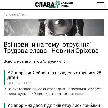
Головна
/
Теги
Всі новини на тему "отруєння" |
Трудова слава - Новини Оріхова
Всього новин з тегом 'отруєння':
3
У Запорізькій області за тиждень отруїлися 25
дітей
28.11.2024, 14:27
З 16 листопада по 22 листопада в Запорізькій області
зареєстрували 40 випадків гострих кишкових інфекцій.
Серед цих пацієнтів – 25 дітей віком до 17 років,
повідомляють у Запорізькому обласному центрі
У Запоріжжі двоє підлітків отруїлись грибами
контролю та профілактики хвороб. «Основною