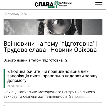
Головна
/
Теги
Всі новини на тему "підготовка" |
Трудова слава - Новини Оріхова
Всього новин з тегом 'підготовка':
2
«Людина бачить, чи правильно вона діє»:
запоріжців вчать правильно надавати першу
допомогу
25.05.2025, 19:40
Фахівці Навчально-методичного центру цивільного
захисту та безпеки життєдіяльності Запорізької
області проводять роз′яснювальну роботу з
мешкагцями Запоріжжя та громад області, аби