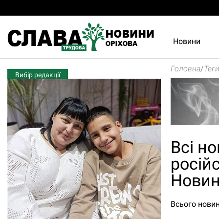
Новини
Головна
/
Тег
Вибір редакції
Всі н
російс
Новин
Всього новин