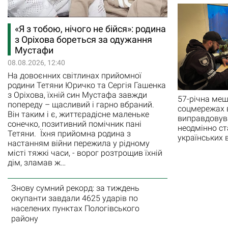
«Я з тобою, нічого не бійся»: родина
з Оріхова бореться за одужання
Мустафи
08.08.2026, 12:40
На довоєнних світлинах прийомної
родини Тетяни Юричко та Сергія Гашенка
з Оріхова, їхній син Мустафа завжди
57-річна меш
попереду – щасливий і гарно вбраний.
соцмережах 
Він таким і є, життєрадісне маленьке
виправдовува
сонечко, позитивний помічник пані
неодмінно ст
Тетяни. Їхня прийомна родина з
українських 
настанням війни пережила у рідному
місті тяжкі часи, - ворог розтрощив їхній
дім, зламав ж…
Знову сумний рекорд: за тиждень
окупанти завдали 4625 ударів по
населених пунктах Пологівського
району