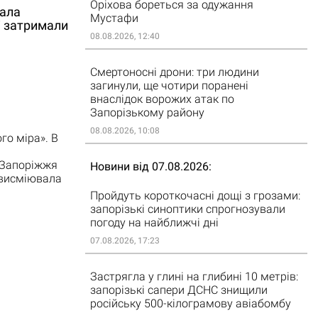
Оріхова бореться за одужання
вала
Мустафи
і затримали
08.08.2026, 12:40
Смертоносні дрони: три людини
загинули, ще чотири поранені
внаслідок ворожих атак по
Запорізькому району
08.08.2026, 10:08
о міра». В
а Запоріжжя
Новини від 07.08.2026
 висміювала
Пройдуть короткочасні дощі з грозами:
запорізькі синоптики спрогнозували
погоду на найближчі дні
07.08.2026, 17:23
Застрягла у глині на глибині 10 метрів:
запорізькі сапери ДСНС знищили
російську 500-кілограмову авіабомбу