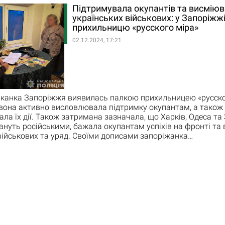
Підтримувала окупантів та висмію
українських військових: у Запоріжж
прихильницю «русского міра»
02.12.2024, 17:21
канка Запоріжжя виявилась палкою прихильницею «русског
вона активно висловлювала підтримку окупантам, а також
ла їх дії. Також затримана зазначала, що Харків, Одеса т
ануть російськими, бажала окупантам успіхів на фронті та
військових та уряд. Своїми дописами запоріжанка…