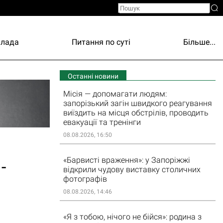
Влада
Питання по суті
Більше...
Останні новини
Місія — допомагати людям:
запорізький загін швидкого реагування
виїздить на місця обстрілів, проводить
евакуації та тренінги
08.08.2026, 16:50
«Барвисті враження»: у Запоріжжі
-
відкрили чудову виставку столичних
фотографів
08.08.2026, 14:46
«Я з тобою, нічого не бійся»: родина з