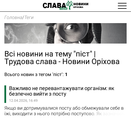
Головна
/
Теги
Всі новини на тему "піст" |
Трудова слава - Новини Оріхова
Всього новин з тегом 'піст':
1
Важливо не перевантажувати організм: як
безпечно вийти з посту
12.04.2026, 16:49
Якщо ви дотримувалися посту або обмежували себе в
їжі, виходити з нього потрібно поступово. Як зазначила
на міжвідомчій пресконференції в Головному
управлінні ДСНС в Запорізькій області завідувачка
навчально-тренувальним відділом Центру екстреної