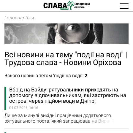
Головна
/
Теги
Всі новини на тему "події на воді" |
Трудова слава - Новини Оріхова
Всього новин з тегом 'події на воді':
2
Вбрід на Байду: рятувальники приходять на
допомогу відпочивальникам, які застряють на
острові через підйом води в Дніпрі
04.07.2026, 16:16
Лише за минулі вихідні працівники додаткового
рятувального поста, який запрацював на Вирві 1
червня, доставили човном на берег 15 безтурботних
відпочивальників, які пішки дісталися на острів Байда.