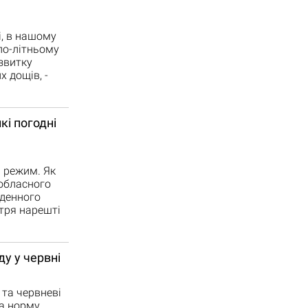
і, в нашому
по-літньому
звитку
х дощів, -
кі погодні
 режим. Як
 обласного
вденного
ітря нарешті
ду у червні
та червневі
а норму.