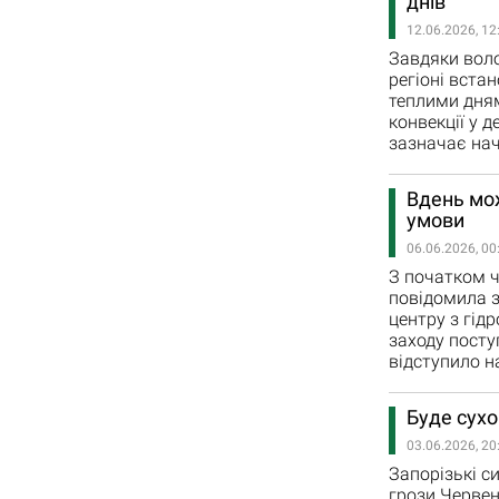
днів
12.06.2026, 12
Завдяки воло
регіоні вста
теплими дням
конвекції у д
зазначає нач
Вдень мож
умови
06.06.2026, 00
З початком ч
повідомила з
центру з гід
заходу посту
відступило на
Буде сухо
03.06.2026, 20
Запорізькі с
грози Червен