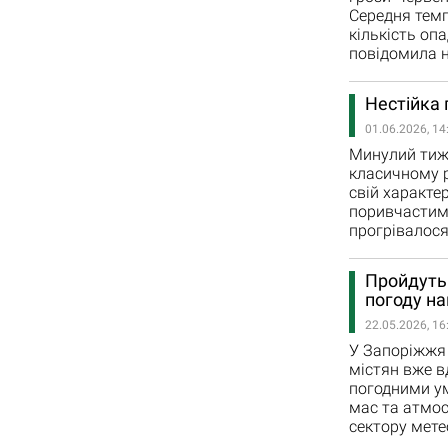
Середня темп
кількість оп
повідомила н
Нестійка 
01.06.2026, 14
Минулий тиж
класичному р
свій характе
поривчастим 
прогрівалося
Пройдуть 
погоду на
22.05.2026, 16
У Запоріжжя 
містян вже в
погодними ум
мас та атмос
сектору мете