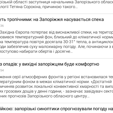
ізькій області заступниця начальника Запорізького обласн
логії Тетяна Сорокіна, причиною такого…
уть тропічними: на Запоріжжя насувається спека
:36
к Західна Європа потерпає від виснажливої спеки, на терито
новився температурний фон, близький до кліматичної норми
 температура повітря досягала 30-31° тепла, а антицикл
оди забезпечив суху малохмарну погоду. Але, починаючи з 
поступово набирати обертів і досягне…
ез опадів: у вихідні запоріжцям буде комфортно
:54
ження серії атмосферних фронтів у регіоні встановилася те
пературним фоном в межах кліматичної норми. «Достатній 
ричиняв розвиток локальної конвективної хмарності та вип
х грозових дощів у денні години, - зазначає завідувач сект
них прогнозів Запорізького обласного центру…
ійкою: запорізькі синоптики спрогнозували погоду 