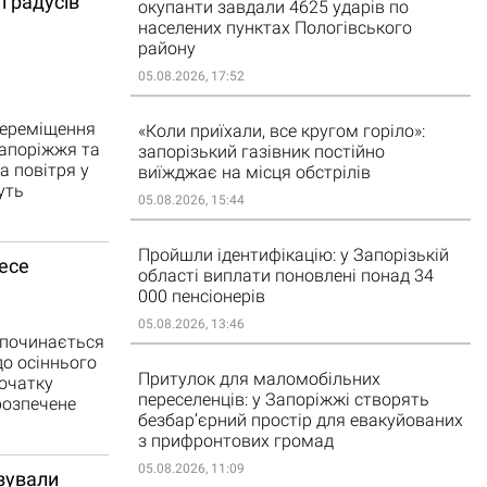
градусів
окупанти завдали 4625 ударів по
населених пунктах Пологівського
району
05.08.2026, 17:52
переміщення
«Коли приїхали, все кругом горіло»:
Запоріжжя та
запорізький газівник постійно
а повітря у
виїжджає на місця обстрілів
уть
05.08.2026, 15:44
Пройшли ідентифікацію: у Запорізькій
несе
області виплати поновлені понад 34
000 пенсіонерів
05.08.2026, 13:46
зпочинається
до осіннього
Притулок для маломобільних
початку
переселенців: у Запоріжжі створять
розпечене
безбар’єрний простір для евакуйованих
з прифронтових громад
05.08.2026, 11:09
озували