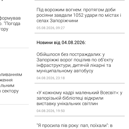
Під ворожим вогнем: протягом доби
росіяни завдали 1052 удари по містах і
 формував
селах Запоріжчини
. "Погода
05.08.2026, 09:27
тору
Новини від 04.08.2026
Обійшлося без постраждалих: у
Запоріжжі ворог поцілив по об’єкту
інфраструктури, дитячій лікарні та
муніципальному автобусу
коливанням
04.08.2026, 23:18
дження
бальним
ч сектору
«У кожному кадрі маленький Всесвіт»: у
запорізькій бібліотеці відкрили
виставку унікальних світлин
04.08.2026, 19:50
"Я просила пів року: пап, поїхали": в