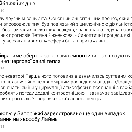
йближчих днів
:49
лу другий місяць літа. Основний синоптичний процес, який
и впродовж липня, був пов'язаний з циклонічною діяльністю
, без тривалих спекотних періодів, - зазначає завідувач сек
них прогнозів Тетяна Риженкова. - Синоптичні процеси, які
ь у верхніх шарах атмосфери більш притаманні…
иратиме обертів: запорізькі синоптики прогнозують
ня чергової хвилі тепла
:26
ло екватор! Перша його половина відзначилась суттєвим 
та надзвичайно нерівномірним розподілом опадів. «Дослі
 свідчать: зміни у циркуляції атмосфери в поєднанні з гло
роблять погоду дедалі контрастнішою, - зазначає завідува
них прогнозів Запорізького обласного центру…
ають: у Запоріжжі зареєстровано ще один випадок
ання на хворобу Лайма
:31