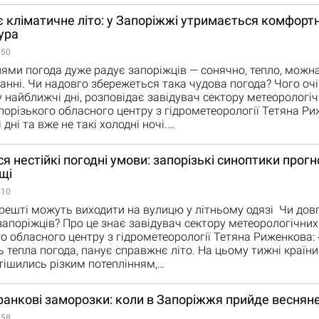
 кліматичне літо: у Запоріжжі утримається комфорт
ура
:50
ями погода дуже радує запоріжців — сонячно, тепло, можна
анні. Чи надовго збережеться така чудова погода? Чого оч
 найближчі дні, розповідає завідувач сектору метеорологі
порізького обласного центру з гідрометеорології Тетяна Ри
і дні та вже не такі холодні ночі.…
я нестійкі погодні умови: запорізькі синоптики прог
щі
:10
решті можуть виходити на вулицю у літньому одязі Чи дов
апоріжців? Про це знає завідувач сектору метеорологічних
о обласного центру з гідрометеорології Тетяна Риженкова:
 тепла погода, панує справжнє літо. На цьому тижні країн
тішились різким потеплінням,…
ранкові заморозки: коли в Запоріжжя прийде веснян
:58