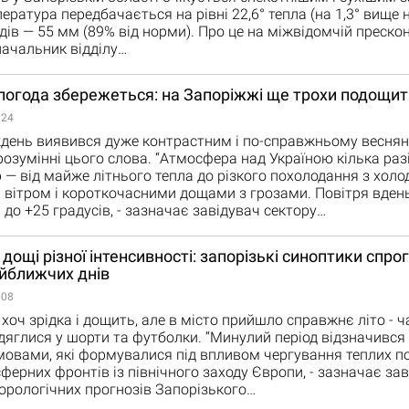
ература передбачається на рівні 22,6° тепла (на 1,3° вище н
адів — 55 мм (89% від норми). Про це на міжвідомчій преско
ачальник відділу…
погода збережеться: на Запоріжжі ще трохи подощит
:24
день виявився дуже контрастним і по-справжньому веснян
озумінні цього слова. “Атмосфера над Україною кілька раз
р — від майже літнього тепла до різкого похолодання з хол
вітром і короткочасними дощами з грозами. Повітря вден
 до +25 градусів, - зазначає завідувач сектору…
дощі різної інтенсивності: запорізькі синоптики спро
йближчих днів
:08
хоч зрідка і дощить, але в місто прийшло справжнє літо - 
дяглися у шорти та футболки. “Минулий період відзначився
овами, які формувалися під впливом чергування теплих п
ферних фронтів із північного заходу Європи, - зазначає за
орологічних прогнозів Запорізького…