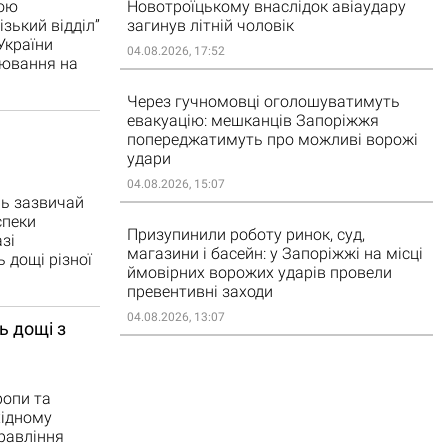
ною
Новотроїцькому внаслідок авіаудару
зький відділ”
загинув літній чоловік
України
04.08.2026, 17:52
рювання на
Через гучномовці оголошуватимуть
евакуацію: мешканців Запоріжжя
попереджатимуть про можливі ворожі
удари
04.08.2026, 15:07
ь зазвичай
спеки
Призупинили роботу ринок, суд,
зі
магазини і басейн: у Запоріжжі на місці
 дощі різної
ймовірних ворожих ударів провели
превентивні заходи
04.08.2026, 13:07
ь дощі з
ропи та
хідному
равління