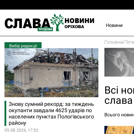
Новини
Головна
/
Тег
Вибір редакції
Всі но
слава
Знову сумний рекорд: за тиждень
окупанти завдали 4625 ударів по
Всього новин
населених пунктах Пологівського
району
05.08.2026, 17:52