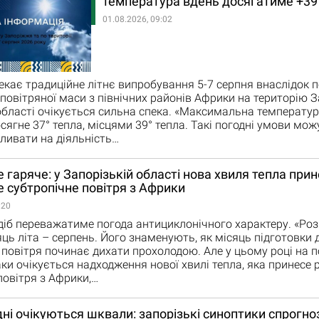
температура вдень досягатиме +39 
01.08.2026, 09:02
екає традиційне літнє випробування 5-7 серпня внаслідок 
 повітряної маси з північних районів Африки на територію 
області очікується сильна спека. «Максимальна температур
осягне 37° тепла, місцями 39° тепла. Такі погодні умови мож
ливати на діяльність…
 гаряче: у Запорізькій області нова хвиля тепла при
 субтропічне повітря з Африки
:20
 діб переважатиме погода антициклонічного характеру. «Ро
яць літа – серпень. Його знаменують, як місяць підготовки 
и повітря починає дихати прохолодою. Але у цьому році на 
ки очікується надходження нової хвилі тепла, яка принесе 
повітря з Африки,…
дні очікуються шквали: запорізькі синоптики спрогн