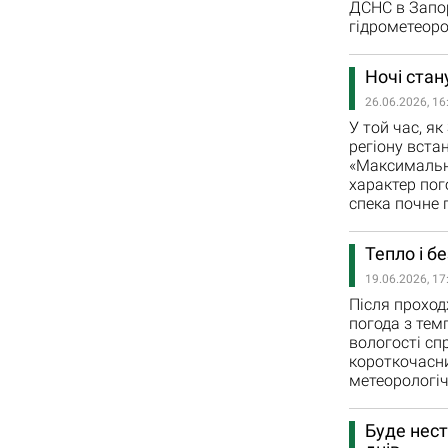
ДСНС в Запор
гідрометеоро
Ночі стан
26.06.2026, 16
У той час, я
регіону вста
«Максимальна
характер пог
спека почне 
Тепло і б
19.06.2026, 17
Після проход
погода з тем
вологості сп
короткочасни
метеорологіч
Буде нест