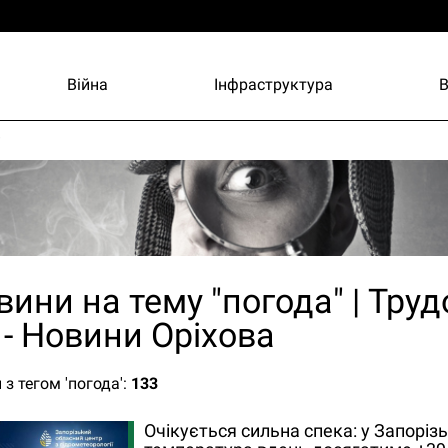
Війна
Інфраструктура
и
вини на тему "погода" | Тру
 - Новини Оріхова
 з тегом 'погода':
133
Очікується сильна спека: у Запорізь