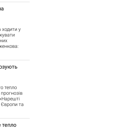
на
 ходити у
ікувати
чних
женкова:
нозують
го тепло
 прогнозів
 «Нарешті
и Європи та
е тепло