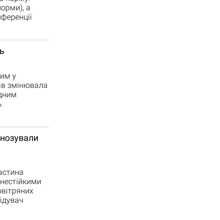
орми), а
нференції
ь
им у
ів змінювала
одним
ь
гнозували
частина
 нестійкими
овітряних
відувач