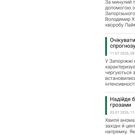
За минулий 
допомогою з 
Запорізького
Володимир Хо
хворобу Лайм
Очікувати
спрогнозу
11.07.2026, 09
У Запоріжжі
характеризує
чергуються з
встановились
інтенсивност
Надійде б
грозами
03.07.2026, 11
Хвиля аномал
західні й це
напрямку. Як