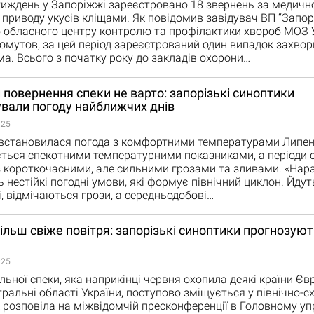
тиждень у Запоріжжі зареєстровано 18 звернень за медич
приводу укусів кліщами. Як повідомив завідувач ВП “Запорі
 обласного центру контролю та профілактики хвороб МОЗ 
мутов, за цей період зареєстрований один випадок захво
а. Всього з початку року до закладів охорони…
 повернення спеки не варто: запорізькі синоптики
вали погоду найближчих днів
:25
 встановилася погода з комфортними температурами Липен
ться спекотними температурними показниками, а періоди 
 короткочасними, але сильними грозами та зливами. «Нара
 нестійкі погодні умови, які формує північний циклон. Йдуть
і, відмічаються грози, а середньодобові…
ільш свіже повітря: запорізькі синоптики прогнозуют
:25
ьної спеки, яка наприкінці червня охопила деякі країни Єв
нтральні області України, поступово зміщується у північно-с
 розповіла на міжвідомчій пресконференції в Головному уп