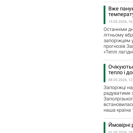
Вже панує
температ
15.05.2026, 16
Останніми дн
літньому вбр
запоріжцям у
прогнозів За
«Теплі лагідн
Очікуютьс
тепло і до
08.05.2026, 12
Запоріжці на
радуватиме з
Заполрізьког
встановилась
наша країна 
Ймовірні 
01.05.2026, 18