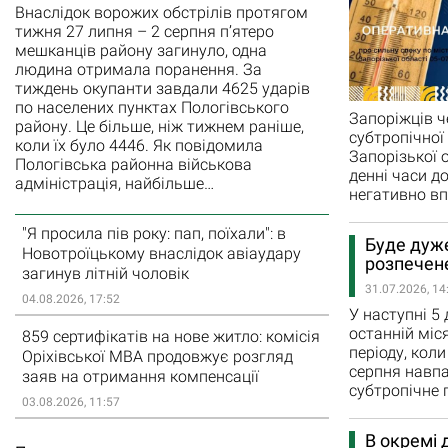
Внаслідок ворожих обстрілів протягом
тижня 27 липня – 2 серпня п’ятеро
мешканців району загинуло, одна
людина отримала поранення. За
тиждень окупанти завдали 4625 ударів
по населених пунктах Пологівського
Запоріжців ч
району. Це більше, ніж тижнем раніше,
субтропічної
коли їх було 4446. Як повідомила
Запорізької 
Пологівська районна військова
денні часи д
адміністрація, найбільше…
негативно вп
"Я просила пів року: пап, поїхали": в
Буде дуже
Новотроїцькому внаслідок авіаудару
розпечене
загинув літній чоловік
31.07.2026, 14
04.08.2026, 17:52
У наступні 5
останній міс
859 сертифікатів на нове житло: комісія
періоду, кол
Оріхівської МВА продовжує розгляд
серпня навпа
заяв на отримання компенсації
субтропічне 
03.08.2026, 11:57
В окремі 