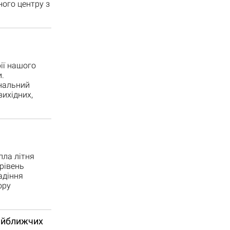
ого центру з
рії нашого
.
ональний
вихідних,
пла літня
рівень
адіння
ору
найближчих