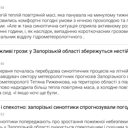
:58
гій теплій повітряній масі, яка панувала на минулому тижн
новились комфортні погодні умови з нічною прохолодою та 
и. «Але ж така синоптична ситуація сприяла активному ро
енні години, і, як наслідок, випадінню короткочасних грозови
альник відділу гідрометеорологічного…
ливі грози: у Запорізькій області збережуться нестій
:40
ервня почалась перебудова синоптичних процесів на літній
авідувач сектору метеорологічних прогнозів Запорізького
рометеорології Тетяна Риженкова, на територію області з пі
пово надходила більш тепла повітряна маса, а холодне пов
 схід. «І якщо ночі ще були…
 і спекотно: запорізькі синоптики спрогнозували пого
:53
иноптики попереджають про зростання пожежної небезпеки 
ь у Запорізькій області очікується спекотнішим і сухішим з