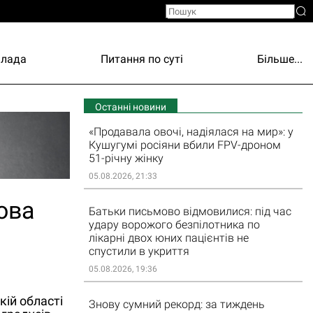
Влада
Питання по суті
Більше...
Останні новини
«Продавала овочі, надіялася на мир»: у
Кушугумі росіяни вбили FPV-дроном
51-річну жінку
05.08.2026, 21:33
дова
Батьки письмово відмовилися: під час
удару ворожого безпілотника по
лікарні двох юних пацієнтів не
спустили в укриття
05.08.2026, 19:36
кій області
Знову сумний рекорд: за тиждень