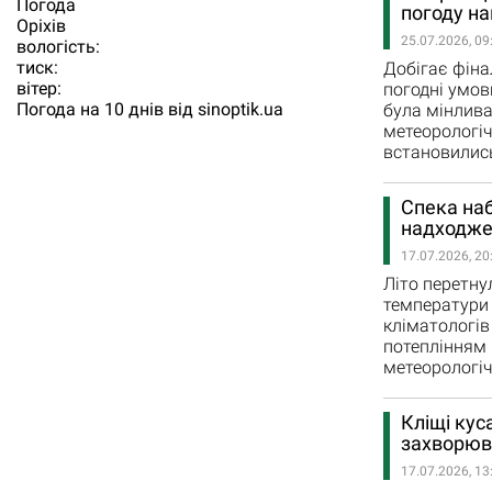
Погода
погоду на
Орiхiв
25.07.2026, 09
вологість:
тиск:
Добігає фіна
вітер:
погодні умов
Погода на 10 днів від
sinoptik.ua
була мінлива
метеорологіч
встановилис
Спека наб
надходжен
17.07.2026, 20
Літо перетну
температури 
кліматологів
потеплінням 
метеорологіч
Кліщі кус
захворюв
17.07.2026, 13