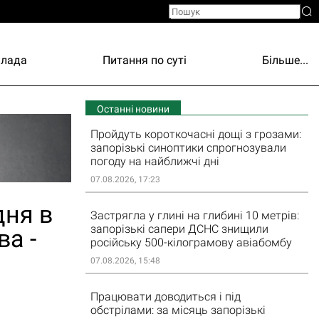
Влада
Питання по суті
Більше...
Останні новини
Пройдуть короткочасні дощі з грозами:
запорізькі синоптики спрогнозували
погоду на найближчі дні
07.08.2026, 17:23
дня в
Застрягла у глині на глибині 10 метрів:
запорізькі сапери ДСНС знищили
ва -
російську 500-кілограмову авіабомбу
07.08.2026, 15:48
Працювати доводиться і під
обстрілами: за місяць запорізькі