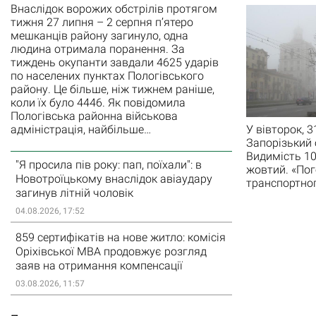
Внаслідок ворожих обстрілів протягом
тижня 27 липня – 2 серпня п’ятеро
мешканців району загинуло, одна
людина отримала поранення. За
тиждень окупанти завдали 4625 ударів
по населених пунктах Пологівського
району. Це більше, ніж тижнем раніше,
коли їх було 4446. Як повідомила
Пологівська районна військова
У вівторок, 
адміністрація, найбільше…
Запорізький 
Видимість 10
"Я просила пів року: пап, поїхали": в
жовтий. «Пог
Новотроїцькому внаслідок авіаудару
транспортног
загинув літній чоловік
04.08.2026, 17:52
859 сертифікатів на нове житло: комісія
Оріхівської МВА продовжує розгляд
заяв на отримання компенсації
03.08.2026, 11:57