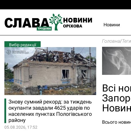
Новини
Головна
/
Тег
Вибір редакції
Всі но
Запорі
Знову сумний рекорд: за тиждень
Новин
окупанти завдали 4625 ударів по
населених пунктах Пологівського
району
Всього новин 
05.08.2026, 17:52