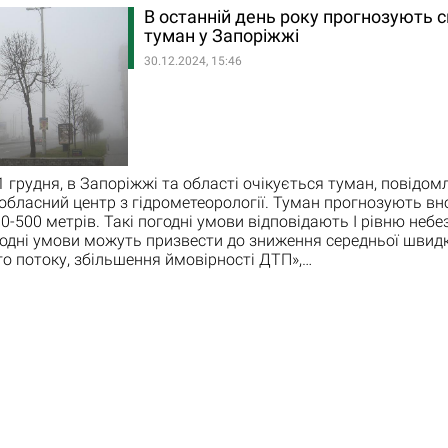
В останній день року прогнозують 
туман у Запоріжжі
30.12.2024, 15:46
31 грудня, в Запоріжжі та області очікується туман, повідом
обласний центр з гідрометеорології. Туман прогнозують вно
0-500 метрів. Такі погодні умови відповідають I рівню небе
одні умови можуть призвести до зниження середньої швидк
о потоку, збільшення ймовірності ДТП»,…