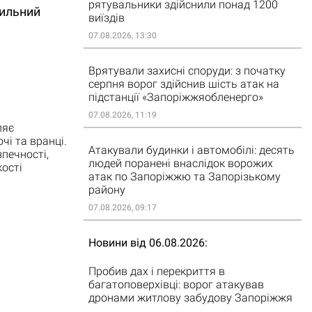
рятувальники здійснили понад 1200
сильний
виїздів
07.08.2026, 13:30
Врятували захисні споруди: з початку
серпня ворог здійснив шість атак на
підстанції «Запоріжжяобленерго»
07.08.2026, 11:19
ляє
чі та вранці.
Атакували будинки і автомобілі: десять
зпечності,
людей поранені внаслідок ворожих
ості
атак по Запоріжжю та Запорізькому
району
07.08.2026, 09:17
Новини від 06.08.2026
Пробив дах і перекриття в
багатоповерхівці: ворог атакував
дронами житлову забудову Запоріжжя