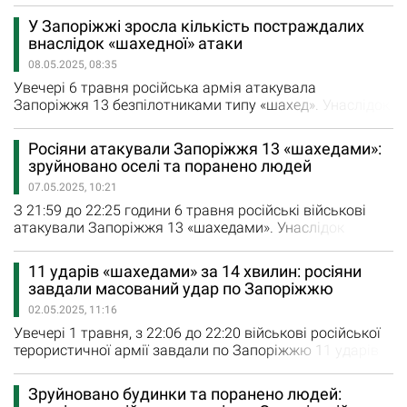
невідомий металевий предмет. Коли він взяв його до
У Запоріжжі зросла кількість постраждалих
рук, то предмет вибухнув. Підлітка з чисельними
внаслідок «шахедної» атаки
травмами обох кінцівок госпіталізували. За
08.05.2025, 08:35
висновками вибухотехнічної служби поліції вибухнув
мінний підривач. Правоохоронці закликають…
Увечері 6 травня російська армія атакувала
Запоріжжя 13 безпілотниками типу «шахед». Унаслідок
влучань пошкоджені об’єкти критичної інфраструктури,
квартири, приватні будинки та машини людей.
Росіяни атакували Запоріжжя 13 «шахедами»:
Постраждалі продовжують звертатися за медичною
зруйновано оселі та поранено людей
допомогою до лікарів. Наразі відомо, що кількість
07.05.2025, 10:21
поранених зросла до 7. «За медичною
допомогою звернулися…
З 21:59 до 22:25 години 6 травня російські військові
атакували Запоріжжя 13 «шахедами». Унаслідок
влучань пошкоджені об’єкти критичної інфраструктури,
квартири, приватні будинки та машини людей. Сталося
11 ударів «шахедами» за 14 хвилин: росіяни
й кілька займань. Унаслідок російського удару
завдали масований удар по Запоріжжю
приватний будинок зруйновано вщент. З-під уламків
02.05.2025, 11:16
рятувальники деблокували двох поранених чоловіків.…
Увечері 1 травня, з 22:06 до 22:20 військові російської
терористичної армії завдали по Запоріжжю 11 ударів
«шахедами». Ворожі безпілотні літальні апарати
поцілили по територіях житлових будинків,
Зруйновано будинки та поранено людей:
університету, гаражного кооперативу та обʼєкта