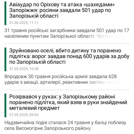
обласної військової адміністрації, ворог скинув чотири
Авіаудар по Оріхову та атака «шахедами»
ФАБи на район. У селі Веселянка постраждали 17-
Запоріжжя: росіяни завдали 501 удар по
річний хлопець та 64-річна жінка. Зруйнований
Запорізькій області
приватний будинок. На місці виникла пожежа, яку вже
01.06.2025, 11:11
ліквідували. У…
31 травня російські загарбники завдали 501 удар по 17
населеним пунктам Запорізької області. Чотири удари
з реактивних систем залпового вогню окупанти
завдали по Кам’янському, Щербакам та Чарівному. По
Зруйновано оселі, вбито дитину та поранено
Гуляйполю, Оріхову, Долинці, Преображенці, Малинівці,
підлітка: ворог завдав понад 600 ударів за добу
Ольгівському, Полтавці, Новодарівці, Верхній Терсі та
по Запорізькій області
Темирівці загарбники завдали 36 авіаційних ударів.…
31.05.2025, 10:38
Впродовж 30 травня російська армія завдала 628
ударів з авіації, артилерії, реактивних систем залпового
вогню та безпілотників по Запорізькій області. Під
ворожим вогнем були 24 населені пункти регіону. Сім
Розірвався у руках: у Запорізькому районі
ударів з РСЗВ окупаційні війська завдали по
поранено підлітка, який взяв в руки знайдений
Біленькому, Юрківці, Кам'янському, Щербакам та
металевий предмет
Новоданилівці. 40 авіаційних ударів було завдано по
27.05.2025, 09:03
Гуляйполю,…
Надзвичайна подія сталася 24 травня у балці поблизу
села Високогірне Запорізького району.
Повідомляється, що 15-річний хлопець знайшов