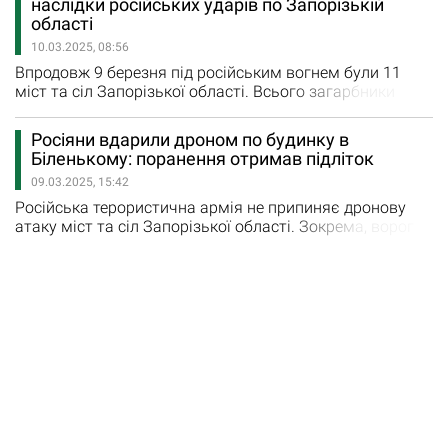
наслідки російських ударів по Запорізькій
критичної інфраструктури. На ранок 2 травня було
області
відомо про 29 поранених мирних мешканців у віці від
10.03.2025, 08:56
13 до 85 років.…
Впродовж 9 березня під російським вогнем були 11
міст та сіл Запорізької області. Всього загарбники
завдали 407 ударів з різного виду озброєння. Шість
авіаударів по Блакитному, Кам’янському, Гуляйполю,
Росіяни вдарили дроном по будинку в
Новоандріївці завдав ворог у неділю. Внаслідок
Біленькому: поранення отримав підліток
авіаудару по Блакитоному поранено двоє чоловіків
09.03.2025, 15:42
пенсійного віку. Кам’янське, Малу Токмачку та
Щербаки ворог…
Російська терористична армія не припиняє дронову
атаку міст та сіл Запорізької області. Зокрема, ворог
вдарив безпілотником по селу Біленьке, Запорізький
район. Вибуховою хвилею та уламками пошкоджено
будинок мирних мешканців. «Поранення отримав 16-
річний хлопець. Йому надана вся необхідна допомога»,
- написав Іван Федоров, голова Запорізької ОВА.