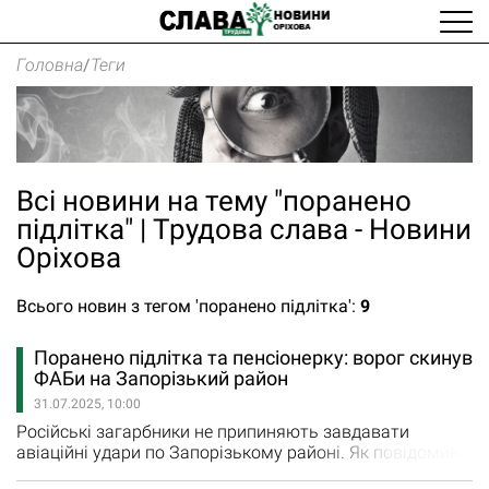
Головна
/
Теги
Всі новини на тему "поранено
підлітка" | Трудова слава - Новини
Оріхова
Всього новин з тегом 'поранено підлітка':
9
Поранено підлітка та пенсіонерку: ворог скинув
ФАБи на Запорізький район
31.07.2025, 10:00
Російські загарбники не припиняють завдавати
авіаційні удари по Запорізькому районі. Як повідомив
сьогодні, 31 липня, Іван Федоров, голова Запорізької