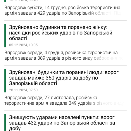
15.12.2024, 09:40
Впродовж суботи, 14 грудня, російська терористична
армія завдала 429 ударів по Запорізькій області. Під
ворожим вогнем були 19 населених пунктів
Пологівського, Василівського та Запорізького районів.
Зруйновано будинки та поранено жінку:
З реактивних систем залпового вогню у неділю
наслідки російських ударів по Запорізькій
загарбники чотири рази обстріляли Новоандріївку,
області
Малу Токмачку та Новодарівку. 12 авіаційних ударів
05.12.2024, 10:35
загарбники завдали по…
Впродовж середи, 4 грудня, російська терористична
армія завдала 389 ударів з різного виду озброєння по
10 містам та селам Запорізької області. Зокрема,
вчора загарбники завдали 13 авіаційних ударів по
Зруйновані будинки та поранені люди: ворог
Гуляйполю, Новоандріївці та Новопавлівці. З
завдав майже 350 ударів за добу по
реактивних систем залпового вогню окупанти п’ять
Запорізькій області
разів обстріляли території Гуляйполя, Новоданилівки
28.11.2024, 07:50
та Малої Токмачки.…
Впродовж середи, 27 листопада, російська
терористична армія завдала 349 ударів з різного виду
озброєння по 12 містам та селам Запорізької області.
Внаслідок ворожих обстрілів зруйновано та
Знищують ударами населені пункти: ворог
пошкоджено шість будинків та об’єктів
завдав 432 удари по Запорізькій області за
інфраструктури. Загалом вчора росіяни завдали
добу
авіаційний удар Новодарівці. Цей населений пункт, а