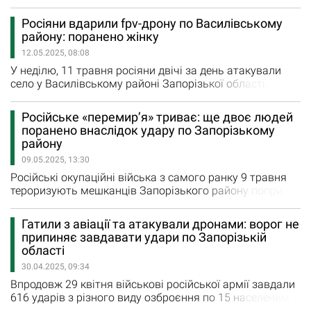
містам та селам Запорізької області 21 травня. Усього
вчора було завдано 495 ударів. Так, у середу ворог з
Росіяни вдарили fpv-дрону по Василівському
РСЗВ завдав п’ять ударів по Степногірську, Гуляйполю,
району: поранено жінку
Новодарівці та Новоданилівці. Ще шість авіаударів
12.05.2025, 08:08
загарбники завдали по Гуляйполю, Новоандріївці,…
У неділю, 11 травня росіяни двічі за день атакували
село у Василівському районі Запорізької області.
Окупанти атакували fpv-дроном Павлівку. Внаслідок
влучання дрону пошкоджений будинок. На жаль, 56-
Російське «перемир’я» триває: ще двоє людей
річна жінка отримала поранення. Їй надається
поранено внаслідок удару по Запорізькому
необхідна допомога. Нагадаємо, у неділю вранці
району
внаслідок російського обстрілу Павліки важкі
09.05.2025, 13:30
поранення отримала 76-річна мирна…
Російські окупаційні війська з самого ранку 9 травня
тероризують мешканців Запорізького району попри
оголошене Путіним травневе перемир’я. Ворожий fpv-
дрон поцілив по машині мирних мешканців, яка
Гатили з авіації та атакували дронами: ворог не
рухалася Запорізьким районом. «Постраждало
припиняє завдавати удари по Запорізькій
подружжя - 57-річного чоловіка у важкому стані та 55-
області
річну жінку у стані середньої тяжкості ушпиталено. Їм
30.04.2025, 09:34
надається…
Впродовж 29 квітня військові російської армії завдали
616 ударів з різного виду озброєння по 15 населеним
пунктам Запорізького, Василівського та Пологівського