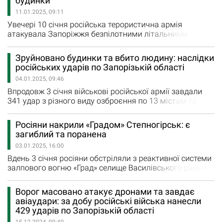
будинки
реактивних систем залпового вогню Новоандріївку,
11.01.2025, 09:11
Новоданилівку та Малу…
Увечері 10 січня російська терористична армія
атакувала Запоріжжя безпілотними літальними
апаратами. Дзижчання безпілотників та роботу
протиповітряної оборони чули у багатьох районах
Зруйновано будинки та вбито людину: наслідки
міста. Внаслідок ворожої атаки шахедами на
російських ударів по Запорізькій області
Запоріжжя пошкоджено магазин, приватні будинки та
04.01.2025, 09:46
авто. На жаль, є постраждалі. Осколкові поранення рук
і ніг отримали 39-річний чоловік та…
Впродовж 3 січня військові російської армії завдали
341 удар з різного виду озброєння по 13 містам та
селам Запорізької області. Ворожими обстрілами
зруйновано та пошкоджено 10 будинків мирних
Росіяни накрили «Градом» Степногірськ: є
мешканців. Вчора військові російської армії завдали
загиблий та поранена
14 авіаційних ударів по Степногірську, Лобковому,
03.01.2025, 16:00
П'ятихатках, Малим Щербакам, Новоандріївці та
Новоданилівці. З реактивних…
Вдень 3 січня росіяни обстріляли з реактивної системи
залпового вогню «Град» селище Василівського району
Запорізької області. Внаслідок обстрілу окупаційної
армії зруйновано житлові будинки. Крім того, на місцях
Ворог масовано атакує дронами та завдає
ударів виникли пожежі. На жаль, внаслідок російського
авіаудари: за добу російські війська нанесли
удару загинув чоловік. Дружина загиблого пенсіонера
429 ударів по Запорізькій області
отримала поранення та була доставлена…