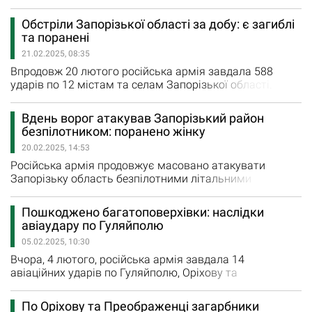
Запорізької області. У суботу, 22 лютого, загарбники
завдали 455 ударів по 13 містам та селам регіону.
Обстріли Запорізької області за добу: є загиблі
Новоданилівку, Гуляйполе та Новодарівку загарбники
та поранені
три рази обстріляли з реактивних систем залпового
21.02.2025, 08:35
вогню, повідомили у Запорізькій ОВА. По
Степногірську, Лукʼянівському,…
Впродовж 20 лютого російська армія завдала 588
ударів по 12 містам та селам Запорізької області.
Внаслідок ворожих обстрілів зафіксовано 10
повідомлень про руйнування осель. За даними
Вдень ворог атакував Запорізький район
Запорізької ОВА, вчора загарбники із реактивних
безпілотником: поранено жінку
систем залпового вогню накрили Щербаки, Чарівне та
20.02.2025, 14:53
Новодарівку завдавши 8 ударів. Крім того, російські
військові завдали 22 авіаційних удари…
Російська армія продовжує масовано атакувати
Запорізьку область безпілотними літальними
апаратами. Сьогодні, 20 лютого, ворог атакував
безпілотником Запорізький район. На жаль, 77-річна
Пошкоджено багатоповерхівки: наслідки
мирна мешканка отримала поранення. «Постраждала
авіаудару по Гуляйполю
мешканка с. Біленьке отримала всю необхідну медичну
05.02.2025, 10:30
допомогу», - написав Іван Федоров, очільник
Запорізької ОВА.
Вчора, 4 лютого, російська армія завдала 14
авіаційних ударів по Гуляйполю, Оріхову та
Преображенці. Внаслідок обстрілу Гуляйполя
поранення отримала 62-річна жінка. Постраждала у
По Оріхову та Преображенці загарбники