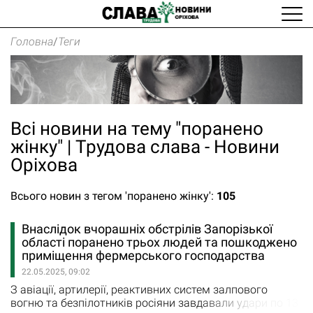
Головна
/
Теги
Всі новини на тему "поранено
жінку" | Трудова слава - Новини
Оріхова
Всього новин з тегом 'поранено жінку':
105
Внаслідок вчорашніх обстрілів Запорізької
області поранено трьох людей та пошкоджено
приміщення фермерського господарства
22.05.2025, 09:02
З авіації, артилерії, реактивних систем залпового
вогню та безпілотників росіяни завдавали удари по 13