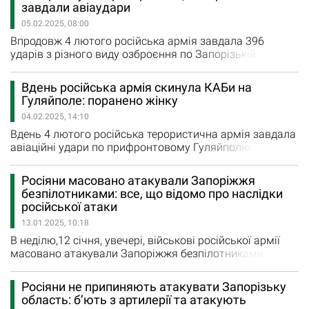
лікарні. Як повідомили у ДСНС в Запорізькій області, у
завдали авіаудари
вівторок близько 13:20 окупанти вдарили керованою
05.02.2025, 08:00
авіаційною бомбою по Гуляйполю. Внаслідок цих
ударів за різними адресами пошкоджено…
Впродовж 4 лютого російська армія завдала 396
ударів з різного виду озброєння по Запорізькій
області. Під ворожим вогнем були 9 міст та сіл регіону.
У вівторок із РСЗВ росіяни накрили Новодарівку та
Вдень російська армія скинула КАБи на
завдали 14 авіаційних ударів по Гуляйполю, Оріхову та
Гуляйполе: поранено жінку
Преображенці. Внаслідок удару керованої авіабомбою
04.02.2025, 14:10
по Гуляйполю поранення отримала 62-річна жінка.
Території Кам'янського,…
Вдень 4 лютого російська терористична армія завдала
авіаційні удари по прифронтовому Гуляйполю.
Окупанти скинули керовані авіаційні бомби на місто.
Внаслідок цього удару пошкоджено багатоквартирний
Росіяни масовано атакували Запоріжжя
будинок та машини мирних мешканців. Крім того,
безпілотниками: все, що відомо про наслідки
поранення отримала мирна мешканка. «Жінка
російської атаки
отримала поранення внаслідок ворожої атаки на
13.01.2025, 10:18
Гуляйполе. Поранену доправили…
В неділю,12 січня, увечері, військові російської армії
масовано атакували Запоріжжя безпілотниками.
Внаслідок цієї атаки постраждало двоє людей. Як
повідомили у Національній поліції Запорізької області,
Росіяни не припиняють атакувати Запорізьку
уламками та вибуховою хвилею частково пошкоджені
область: б’ють з артилерії та атакують
будинок та будівля об’єкта критичної інфраструктури.