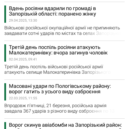
районів Запорізької області. Внаслідок ворожих ударів
Вдень росіяни вдарили по громаді в
поранення отримала 68-річна мешканка Запорізького
Запорізькій області: поранено жінку
району. П’ять авіаударів загарбники завдали по
29.04.2025, 13:30
Гуляйполю, Залізничному, Малим Щербакам та
Новоандріївці.…
Військові російської окупаційної армії не припиняють
завдавати сотні ударів по містах та селах Запорізької
області. Вдень 29 квітня загарбники завдали
щонайменше 6 ударів по одній з громад регіону.
Третій день поспіль росіяни атакують
Внаслідок цього обстрілу поранено 68-річну мирну
Малокатеринівку: вчора загинув чоловік
мешканку. Крім того, пошкоджено приватні будинки
02.04.2025, 09:41
людей та сільськогосподарське підприємство.
Третій день поспіль військові російської армії
атакують селище Малокатеринівка Запорізького
району. 1 квітня загарбники завдали удари дронами.
Росіяни вдарили по машині мирних мешканців, яка
Масовані удари по Пологівському району:
була припаркована біля будинку. Внаслідок
ворог гатить з усього виду озброєння
російського удару зайнялась пожежа. Горіли дві
22.03.2025, 11:55
«легковушки». «Під час гасіння загоряння ворог
підступно наніс дроном…
Впродовж п’ятниці, 21 березня, російська армія
завдала 367 ударів з різного виду озброєння по 13
містам та селам Запорізької області. Вчора росіяни з
шість разів обстріляли з реактивних систем залпового
Ворог скинув авіабомби на Запорізький район:
вогню Кам'янське, Щербаки, Малу Токмачку та