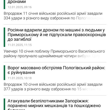
дронами
У результаті атаки постраждали 63-річний чоловік та
12.01.2025, 09:16
52-річна…
Впродовж 11 січня військові російської армії завдали
334 удари з різного виду озброєння по Пологівському
та Василівському районам. Під ворожим вогнем були
11 міста та сіл регіону. Як повідомили у Запорізькій
Росіяни вдарили дроном по машині з людьми у
обласній військовій адміністрації, у суботу росіяни
Приморському й не підпускали правоохоронців
тричі обстріляли з реактивних систем залпового вогню
до загиблої
Камʼянське та Новодарівку. Артилерійським вогнем
11.01.2025, 11:15
окупаційні…
Увечері 10 січня поблизу Приморського Василівського
району пролунало щонайменше чотири вибухи. Цілу
ніч російські військові продовжували атакувати
селище, а вранці 11 січня вдарили по автівці в якій
Ворог масовано обстріляв Пологівський район:
їхали п’ятеро мирних мешканців. Як повідомили у
є руйнування
Національній поліції Запорізької області, росіяни
11.01.2025, 10:18
вдарили дроном по передній частині машини близько
6:15. Від отриманих…
Впродовж 10 січня військові російської армії завдали
377 ударів з різного виду озброєння по 15 містам та
селам Пологівського, Василівського та Запорізького
районів, а також Запоріжжю. Внаслідок ворожих
Атакували безпілотниками Запоріжжя:
ударів зруйновано та пошкоджено 23 будинки. У
поранено мирних мешканців та пошкоджено
п’ятницю ворожа армія 11 разів обстріляла з