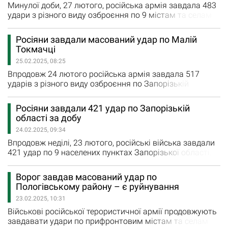
ударів по Лобковому, Гуляйполю,…
Минулої доби, 27 лютого, російська армія завдала 483
удари з різного виду озброєння по 9 містам та селам
Пологівського та Василівського районів. Внаслідок
ворожих обстрілів пошкоджено 30 квартир та будинків.
Росіяни завдали масований удар по Малій
На жаль, 82-річна мешканка Запоріжжя постраждала
Токмачці
внаслідок ворожої дронової атаки міста. За даними
25.02.2025, 08:25
Запорізької ОВА, вчора росіяни тричі обстріляли з
реактивних…
Впродовж 24 лютого російська армія завдала 517
ударів з різного виду озброєння по Запорізькій
області. Під ворожим вогнем були 9 міст та сіл регіону.
Внаслідок ворожих ударів зруйновано та пошкоджено
Росіяни завдали 421 удар по Запорізькій
18 квартир, будинків та авто. За даними Запорізької
області за добу
ОВА, у понеділок ворог сім разів обстріляв з РСЗВ
24.02.2025, 09:34
Гуляйполе, Щербаки та Малу Токмачку, а також завдав
вісім авіаударів…
Впродовж неділі, 23 лютого, російські війська завдали
421 удар по 9 населених пунктах Запорізької області.
Вчора було зафіксовано 12 повідомлень про
пошкодження квартир та приватних будинків внаслідок
Ворог завдав масований удар по
обстрілів. За даними Запорізької ОВА, чотири
Пологівському району – є руйнування
авіаудари у неділю загарбники завдали по Гуляйполю
23.02.2025, 10:31
та Щербаках. Ще 13 разів окупанти обстріляли з
реактивних систем залпового…
Військові російської терористичної армії продовжують
завдавати удари по прифронтовим містам та селам