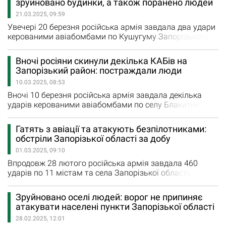
зруйновано будинки, а також поранено людей
Новодарівку. По Таврійському, Гуляйполю, Щербаках,
21.03.2025, 09:59
Новоандріївці, Чарівному та Новодарівці військові рф…
Увечері 20 березня російська армія завдала два удари
керованими авіабомбами по Кушугуму Запорізького
району. КАБи поцілили по приватному сектору та
дачному кооперативу. «Авіабомби зруйнували два та
Вночі росіяни скинули декілька КАБів на
пошкодили три приватні будинки, а також споруди на
Запорізький район: постраждали люди
території дачного кооперативу», – повідомив Іван
10.03.2025, 08:53
Федоров, голова Запорізької обласної військової
адміністрації.…
Вночі 10 березня російська армія завдала декілька
ударів керованими авіабомбами по селу Блакитне
Запорізького району. Внаслідок ворожого удару
частково зруйновано два будинки. На жаль, двоє
Гатять з авіації та атакують безпілотниками:
чоловіків 65 та 67 років отримала поранення. Їм
обстріли Запорізької області за добу
надається вся необхідна медична допомога. Пізніше
01.03.2025, 09:10
російська терористична армія з артилерії обстріляла
Запорізький район. «Внаслідок…
Впродовж 28 лютого російська армія завдала 460
ударів по 11 містам та села Запорізької області.
Внаслідок ворожих ударів пошкоджено 34 квартири та
будинки. За даними Запорізької ОВА, у п’ятницю
Зруйновано оселі людей: ворог не припиняє
загарбники сім разів обстріляли Камʼянське,
атакувати населені пункти Запорізької області
Новоданилівку та Новодарівку з реактивних систем
28.02.2025, 12:01
залпового вогню. Також ворог завдав 20 авіаційних