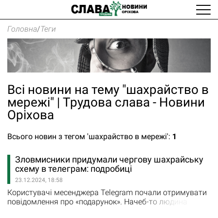
Головна
/
Теги
Всі новини на тему "шахрайство в
мережі" | Трудова слава - Новини
Оріхова
Всього новин з тегом 'шахрайство в мережі':
1
Зловмисники придумали чергову шахрайську
схему в телеграм: подробиці
23.12.2024, 18:58
Користувачі месенджера Telegram почали отримувати
повідомлення про «подарунок». Начеб-то людина
отримує преміумпідписки до 2026 року. Для цього