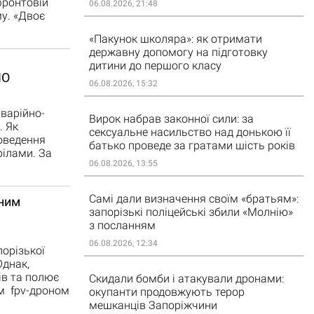
фронтовій
06.08.2026, 21:48
у. «Двоє
«Пакунок школяра»: як отримати
державну допомогу на підготовку
дитини до першого класу
НО
06.08.2026, 15:32
аварійно-
Вирок набрав законної сили: за
. Як
сексуальне насильство над донькою її
роведення
батько проведе за гратами шість років
рілами. За
06.08.2026, 13:55
Самі дали визначення своїм «братьям»:
еним
запорізькі поліцейські збили «Молнію»
з посланням
06.08.2026, 12:34
орізької
Однак,
ів та полює
Скидали бомби і атакували дронами:
им fpv-дроном
окупанти продовжують терор
мешканців Запоріжчини