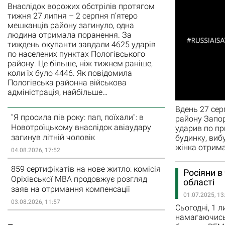
Внаслідок ворожих обстрілів протягом
тижня 27 липня – 2 серпня п’ятеро
мешканців району загинуло, одна
людина отримала поранення. За
тиждень окупанти завдали 4625 ударів
по населених пунктах Пологівського
району. Це більше, ніж тижнем раніше,
коли їх було 4446. Як повідомила
Пологівська районна військова
адміністрація, найбільше…
Вдень 27 сер
"Я просила пів року: пап, поїхали": в
району Запор
Новотроїцькому внаслідок авіаудару
ударив по пр
загинув літній чоловік
будинку, виб
жінка отрима
04.08.2026, 17:52
859 сертифікатів на нове житло: комісія
Росіяни в
Оріхівської МВА продовжує розгляд
області
заяв на отримання компенсації
01.07.2025, 13
03.08.2026, 11:57
Сьогодні, 1 л
намагаючись 