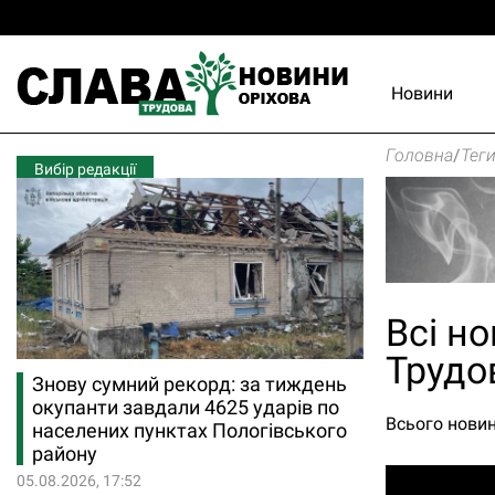
Новини
Головна
/
Тег
Вибір редакції
Всі но
Трудо
Знову сумний рекорд: за тиждень
окупанти завдали 4625 ударів по
Всього новин
населених пунктах Пологівського
району
05.08.2026, 17:52