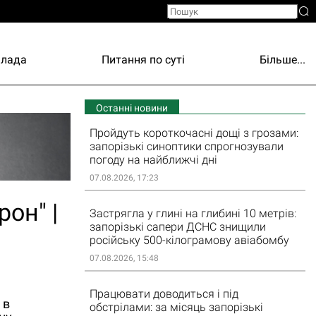
Влада
Питання по суті
Більше...
Останні новини
Пройдуть короткочасні дощі з грозами:
запорізькі синоптики спрогнозували
погоду на найближчі дні
07.08.2026, 17:23
рон" |
Застрягла у глині на глибині 10 метрів:
запорізькі сапери ДСНС знищили
російську 500-кілограмову авіабомбу
07.08.2026, 15:48
Працювати доводиться і під
 в
обстрілами: за місяць запорізькі