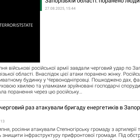
Запорізькій області: поранено люди
27.08.2025, 15:44
пня військові російської армії завдали черговий удар по З
ізької області. Внаслідок цієї атаки поранено жінку. Російс
иватному будинку у Червонодніпровці. Пошкоджено дах, фас
уховою хвилею та уламками зруйновані господарчі споруди.
ла поранення через цю російську…
 черговий раз атакували бригаду енергетиків в Запор
:13
ипня, росіяни атакували Степногірську громаду з артилерії т
знищити інфраструктуру прифронтової громади. Під обстр