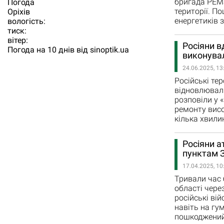
бригада РЕМа
Погода
території. П
Орiхiв
енергетиків 
вологість:
тиск:
вітер:
Росіяни в
Погода на 10 днів від
sinoptik.ua
виконувал
24.06.2025, 13
Російські те
відновлюваль
розповіли у 
ремонту висо
кілька хвилин
Росіяни а
пунктам З
17.04.2025, 10
Тривали час 
області через
російські ві
навіть на гу
пошкоджений