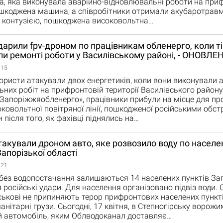
, яка виконувала аварійно-відновлювальні роботи на при
ошкоджена машина, а співробітники отримали акубаротравм
з контузією, пошкоджена високовольтна…
дарили fpv-дроном по працівникам обленерго, коли ті
и ремонті роботи у Василівському районі, - ОНОВЛЕ
:15
рористи атакували двох енергетиків, коли вони виконували 
них робіт на прифронтовій території Василівського району
«Запоріжжяобленерго», працівники прибули на місце для п
ковольтної повітряної лінії, пошкодженої російськими обст
 після того, як фахівці піднялись на…
такували дроном авто, яке розвозило воду по насел
апорізької області
:21
без водопостачання залишаються 14 населених пунктів Зап
 російські удари. Для населення організовано підвіз води. 
йськові не припиняють терор прифронтових населених пункт
манітарні грузи. Сьогодні, 17 квітня, в Степногірську ворож
 автомобіль, яким Облводоканал доставляє…