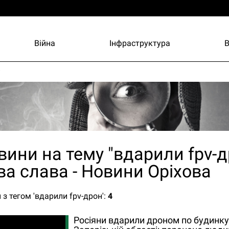
Війна
Інфраструктура
и
вини на тему "вдарили fpv-д
ва слава - Новини Оріхова
 з тегом 'вдарили fpv-дрон':
4
Росіяни вдарили дроном по будинку