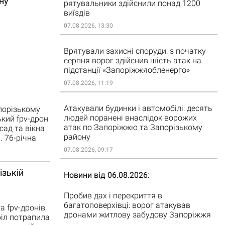
ну
рятувальники здійснили понад 1200
виїздів
07.08.2026, 13:30
Врятували захисні споруди: з початку
серпня ворог здійснив шість атак на
підстанції «Запоріжжяобленерго»
07.08.2026, 11:19
Атакували будинки і автомобілі: десять
апорізькому
людей поранені внаслідок ворожих
ький fpv-дрон
атак по Запоріжжю та Запорізькому
ад та вікна
району
 76-річна
07.08.2026, 09:17
ізькій
Новини від 06.08.2026
Пробив дах і перекриття в
багатоповерхівці: ворог атакував
а fpv-дронів,
дронами житлову забудову Запоріжжя
іл потрапила