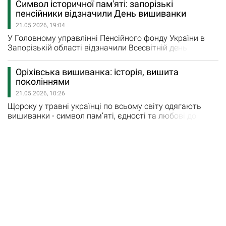
Символ історичної пам'яті: запорізькі
українське мистецтво та сучасне бачення культурної
пенсійники відзначили День вишиванки
спадщини. У виставкових просторах розміщено кілька
21.05.2026, 19:04
сотень експонатів, зокрема, понад 150 вишитих
писанок.…
У Головному управлінні Пенсійного фонду України в
Запорізькій області відзначили Всесвітній день
вишиванки — свято, яке об'єднує українців навколо
національних традицій, культури та духовних
Оріхівська вишиванка: історія, вишита
цінностей. «Цьогоріч День вишиванки є особливим,
поколіннями
адже свято відзначає 20-річний ювілей. Працівники
21.05.2026, 10:26
Головного управління долучилися до святкування,
одягнувши…
Щороку у травні українці по всьому світу одягають
вишиванки - символ пам’яті, єдності та любові до
рідної землі. У 2026 році День вишиванки
відзначається 21 травня. Про особливості оріхівської
вишиванки розповідається на інформаційних ресурсах
Оріхівської міської військової адміністрації. "Ще зовсім
недавно важко було уявити державне свято, концерт…