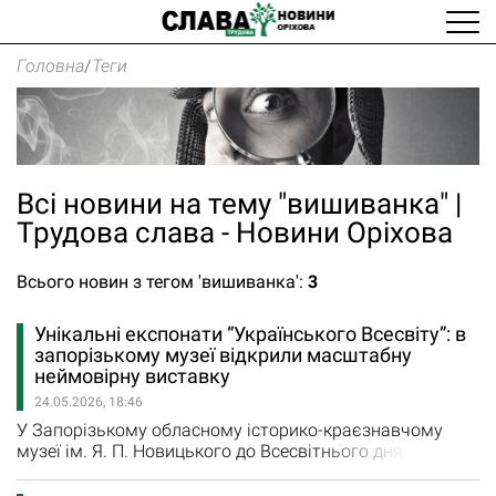
Головна
/
Теги
Всі новини на тему "вишиванка" |
Трудова слава - Новини Оріхова
Всього новин з тегом 'вишиванка':
3
Унікальні експонати “Українського Всесвіту”: в
запорізькому музеї відкрили масштабну
неймовірну виставку
24.05.2026, 18:46
У Запорізькому обласному історико-краєзнавчому
музеї ім. Я. П. Новицького до Всесвітнього дня
вишиванки відкрили масштабну святкову виставку
«Український всесвіт”, яка поєднує традиційне