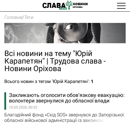
Головна
/
Теги
Всі новини на тему "Юрій
Карапетян" | Трудова слава -
Новини Оріхова
Всього новин з тегом 'Юрій Карапетян':
1
Закликають оголосити обов’язкову евакуацію:
волонтери звернулися до обласної влади
10.05.2026, 00:52
Благодійний фонд «Схід SOS» звернувся до Запорізької
обласної військової адміністрації із закликом
невідкладно розглянути питання щодо оголошення