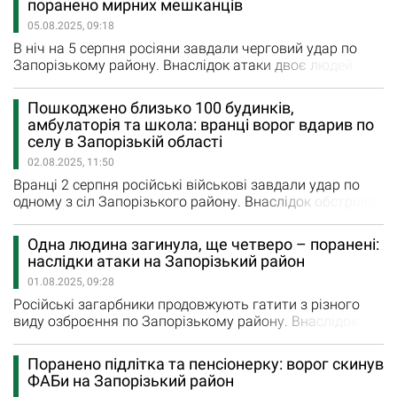
поранено мирних мешканців
Запорізькому району. Пошкоджені щонайменше
05.08.2025, 09:18
дев’ять будівель. Кількість постраждалих збільшилась
до 12. Направлено…
В ніч на 5 серпня росіяни завдали черговий удар по
Запорізькому району. Внаслідок атаки двоє людей
отримали поранення. Ворог вдарив fpv-дроном по
Біленькому. Внаслідок цієї атаки поранено 43-річну
Пошкоджено близько 100 будинків,
жінку та 49-річного чоловіка. Їм надається вся
амбулаторія та школа: вранці ворог вдарив по
необхідна допомога.
селу в Запорізькій області
02.08.2025, 11:50
Вранці 2 серпня російські військові завдали удар по
одному з сіл Запорізького району. Внаслідок обстрілів
двоє людей отримали поранення. Їх доправили до
лікарні. «Пошкоджені близько 100 приватних будинків:
Одна людина загинула, ще четверо – поранені:
вибиті вікна, понівечені дахи та двері. Внаслідок удару
наслідки атаки на Запорізький район
сталося займання будинку, господарчих споруд та
01.08.2025, 09:28
прилеглої території. Надзвичайники пожежу вже
локалізували.…
Російські загарбники продовжують гатити з різного
виду озброєння по Запорізькому району. Внаслідок
атаки 31 липня у Веселянці та Малокатеринівці
четверо людей отримали поранення. На жаль, одна
Поранено підлітка та пенсіонерку: ворог скинув
людина загинула. Як сьогодні, 1 серпня, повідомив Іван
ФАБи на Запорізький район
Федоров, очільник Запорізької ОВА, у Веселянці