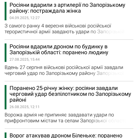
загарбники в черговий раз атакували безпілотником
Росіяни вдарили з артилерії по Запорізькому
селище Малокатеринівка Запорізького району.
району: постраждала жінка
Окупанти атакували FPV-дроном автівку, в якій їхала
04.09.2025, 12:27
жінка. Машина отримала пошкодження. 38-річна жінка
дістала поранення…
З самого ранку 4 вересня військові російської
терористичної армії завдають удари по Запорізькій
області. Зокрема, у четвер окупанти з артилерії
обстріляли Біленьке Запорізького району. Пошкоджені
Росіяни вдарили дроном по будинку в
житлові будинки, лінії електро- та газопостачання.
Запорізькій області: поранено людину
«Дістала поранень 53-річна мешканка одного з
27.08.2025, 15:44
будинків. Її ушпиталено - жінка отримує всю необхідну
медичну допомогу»,…
Вдень 27 серпня військові російської армії завдали
черговий удар по Запорізькому району Запорізької
області. Внаслідок цієї атаки поранено жінку.
Російський fpv-дрон ударив по приватному будинку у
Поранено 25-річну жінку: росіяни завдали
Червонодніпровці. Пошкоджено дах, фасад та вікна
черговий удар безпілотником по Запорізькому
будинку, вибуховою хвилею та уламками зруйновані
районі
господарчі споруди. 76-річна жінка отримала
26.08.2025, 12:11
поранення через цю російську…
Ворожа армія не припиняє завдавати удари по
прифронтовим містам та селам Запорізької області.
Сьогодні, 26 серпня, ворожа армія в черговий раз
вдарила по Запорізькому району безпілотником.
Ворог атакував дроном Біленьке: поранено