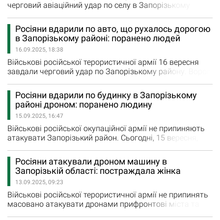
черговий авіаційний удар по селу в Запорізькому
районі. Росіяни скинули авіабомби на село Різдвянка.
Зруйнована будівля школи, приватні будинки та
Росіяни вдарили по авто, що рухалось дорогою
господарчі споруди. 78-річна жінка поранена внаслідок
в Запорізькому районі: поранено людей
ворожого обстрілу. Постраждалій надається необхідна
16.09.2025, 18:38
медична допомога.
Військові російської терористичної армії 16 вересня
завдали черговий удар по Запорізькому району. Ворог
атакував fpv-дроном машину, що рухалася по
автодорозі неподалік села Таврійське, коли ворог
Росіяни вдарили по будинку в Запорізькому
ударив по ній fpv-дроном. Водій та пасажир отримали
районі дроном: поранено людину
поранення. Їм надана уся необхідна допомога.
15.09.2025, 16:47
Військові російської окупаційної армії не припиняють
атакувати Запорізький район. Сьогодні, 15 вересня,
російський дрон ударив по приватному будинку у
Богданівці. Вибуховою хвилею та уламками
Росіяни атакували дроном машину в
пошкоджені будинки та господарські споруди,
Запорізькій області: постраждала жінка
розташовані поруч. Виникла пожежа. Загоряння вже
13.09.2025, 09:23
локалізували рятувальники. Поранення отримав 71-
річний чоловік. Йому надають всю…
Військові російської терористичної армії не припинять
масовано атакувати дронами прифронтові міста та
села Запорізької області. У п’ятницю, 12 вересня,