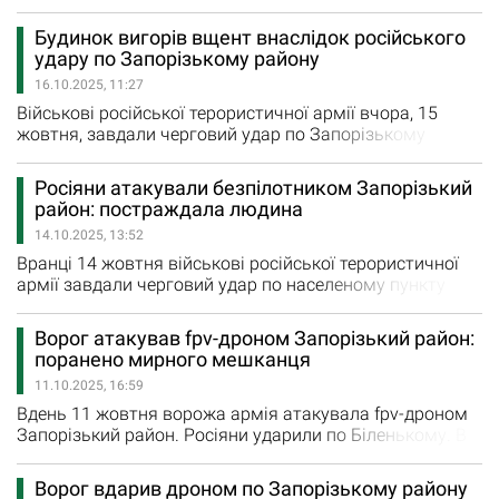
регулярно організовують видачу продуктових наборів.
Як повідомляють організатори, категорії отримувачів
Будинок вигорів вщент внаслідок російського
допомоги, а також кількість наборів визначаються
удару по Запорізькому району
безпосередньо громадами — з урахуванням потреб
16.10.2025, 11:27
людей. Щоб отримати продуктову гуманітарну
допомогу, необхідно…
Військові російської терористичної армії вчора, 15
жовтня, завдали черговий удар по Запорізькому
району. Внаслідок цієї атаки сталася пожежа. Так, у
селищі Малокатеринівка горіли домашні речі,
Росіяни атакували безпілотником Запорізький
оздоблення та перекриття будинку. Вогонь охопив 200
район: постраждала людина
квадратних метрів площі. Бійці ДСНС та вогнеборці
14.10.2025, 13:52
місцевої пожежної охорони ліквідували пожежу.
Нагадаємо, впродовж…
Вранці 14 жовтня військові російської терористичної
армії завдали черговий удар по населеному пункту
Запорізького району. Внаслідок атаки поранено
мирного мешканця. Як повідомили у Запорізькій ОВА,
Ворог атакував fpv-дроном Запорізький район:
ворог вдарив шахедом по Тернуватому. Вибуховою
поранено мирного мешканця
хвилею та уламками пошкоджені будинки та
11.10.2025, 16:59
господарчі споруди. На місці влучання сталася
пожежа. Внаслідок російської атаки…
Вдень 11 жовтня ворожа армія атакувала fpv-дроном
Запорізький район. Росіяни ударили по Біленькому. В
результаті атаки пошкоджено легковий автомобіль,
припаркований на подвір’ї приватного будинку. 54-
Ворог вдарив дроном по Запорізькому району
річний чоловік отримав поранення. Йому надають