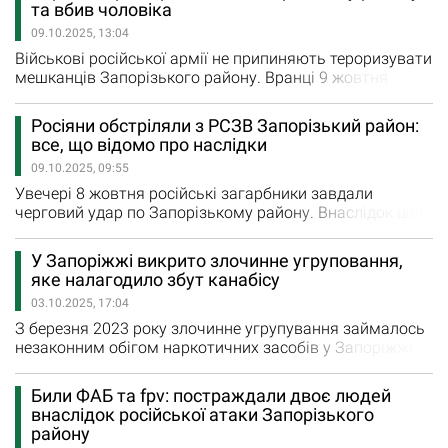
та вбив чоловіка
необхідну допомогу.
09.10.2025, 13:04
Військові російської армії не припиняють тероризувати
мешканців Запорізького району. Вранці 9 жовтня
загарбники завдали черговий удар по одному з
населених пунктів. Ворог атакував FPV-дроном селище
Росіяни обстріляли з РСЗВ Запорізький район:
Річне. Внаслідок влучання сталася пожежа. Екстрені
все, що відомо про наслідки
служби вже ліквідовують наслідки. На жаль, внаслідок
09.10.2025, 09:55
ворожого влучання загинув 40-річний чоловік.
Нагадаємо, увечері…
Увечері 8 жовтня російські загарбники завдали
черговий удар по Запорізькому району. Внаслідок цієї
атаки поранено 78-річного чоловіка. В результаті
російської атаки пошкоджено приватні будинки людей.
У Запоріжжі викрито злочинне угруповання,
Виникли часткові проблеми з електропостачанням.
яке налагодило збут канабісу
«Сталося загоряння житлового будинку, пошкоджена
03.10.2025, 17:04
газова труба та лінії електропередач», – повідомили…
З березня 2023 року злочинне угрупування займалось
незаконним обігом наркотичних засобів у Запоріжжі
та Запорізькому районі. За матеріалами справи, 41-
річний мешканець Запоріжжя створив злочинне
Били ФАБ та fpv: постраждали двоє людей
угруповання до якого долучив ще дев’ять чоловіків
внаслідок російської атаки Запорізького
віком від 19 до 41 року. Члени угруповання чітко
району
розподілили між собою обов’язки та розробили