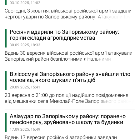
03.10.2025, 11:02
детальний план. Організатор…
Сьогодні, 3 жовтня, військові російської армії завдали
чергові удари по Запорізькому району. Атакували fpv-
дронами та фугасними авіабомбами Комишуваську та
Кушугумську громаду. Вибуховою хвилею та
Росіяни вдарили по Запорізькому району:
уламками зруйновано гараж, сталася пожежа - згоріла
горіли склади агропідприємства
вщент автівка. 50-річна жінка та 29-річний чоловік
30.09.2025, 18:33
зазнали поранень внаслідок ворожої атаки. Лікарі
надають всю необхідну…
Вдень 30 вересня військові російської армії атакували
Запорізький район безпілотними літальними
апаратами. Внаслідок цієї атаки горіли склади
агропідприємства. «Два безпілотники ударили по
В лісосмузі Запорізького району знайшли тіло
території та будівлям агропідприємства у Самійлівці.
чоловіка, якого шукали п’ять діб
Виникла пожежа. Зруйновані складські приміщення та
29.09.2025, 15:41
господарські будівлі», - зазначив Іван Федоров, голова
Запорізької…
23 вересня о 21:00 до поліції надійшло повідомлення
від мешканки села Миколай-Поле Запорізького району,
яка повідомила, що у лісосмузі виявила велосипед 58-
річного односельця. З того моменту стало відомо про
Авіаудар по Запорізькому району: поранено
безвісне зникнення чоловіка. За даним фактом слідчі
пенсіонерку, зруйновано школу та будинки
відкрили провадження за ч. 1 ст. 115 «Умисне
17.09.2025, 16:49
вбивство» Кримінального кодексу України і негайно
розпочали…
Вдень 17 вересня російські загарбники завдали