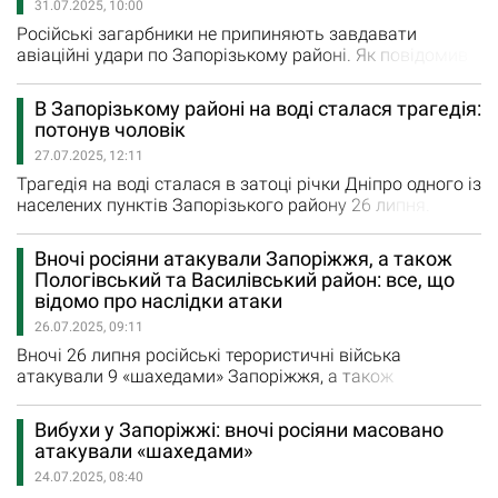
31.07.2025, 10:00
внаслідок влучання у приватний будинок загинув 63-
річний чоловік. У Малокатеринівці…
Російські загарбники не припиняють завдавати
авіаційні удари по Запорізькому районі. Як повідомив
сьогодні, 31 липня, Іван Федоров, голова Запорізької
обласної військової адміністрації, ворог скинув чотири
В Запорізькому районі на воді сталася трагедія:
ФАБи на район. У селі Веселянка постраждали 17-
потонув чоловік
річний хлопець та 64-річна жінка. Зруйнований
27.07.2025, 12:11
приватний будинок. На місці виникла пожежа, яку вже
ліквідували. У…
Трагедія на воді сталася в затоці річки Дніпро одного із
населених пунктів Запорізького району 26 липня.
Повідомляється, що близько 17:00 години чоловік
пішов купатися. Він пірнув у воду і більше не винирнув.
Вночі росіяни атакували Запоріжжя, а також
На місце події прибули водолази ДСНС. Під час
Пологівський та Василівський район: все, що
проведення пошукових робіт рятувальники виявили
відомо про наслідки атаки
тіло чоловіка на дні, вилучили з води та передали…
26.07.2025, 09:11
Вночі 26 липня російські терористичні війська
атакували 9 «шахедами» Запоріжжя, а також
Пологівський та Запорізький райони. У Запорізькому
району росіяни поцілили по нежитловій будівлі.
Вибухи у Запоріжжі: вночі росіяни масовано
Зафіксовано декілька пожеж в районі внаслідок атак.
атакували «шахедами»
Рятувальники вогонь уже приборкали. «У
24.07.2025, 08:40
Пологівському районі пошкоджений склад