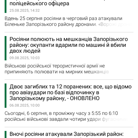
Росіяни атакували Новотроїцьке ударним
поліцейського офіцера
безпілотником. Зруйновано будинок. На місці влучання
25.08.2025, 14:32
виникла пожежа, яку приборкали надзвичайники. 25-
річна жінка отримала поранення. Їй…
Вдень 25 серпня росіяни в черговий раз атакували
Біленьке Запорізького району дронами. «Ворожі дрони
ударили по Біленькому, пошкодивши житловий
будинок. Отримав травми поліцейський офіцер
Росіяни полюють на мешканців Запорізького
Біленьківської громади. Йому надана вся необхідна
району: окупанти вдарили по машині й вбили
допомога», - написав Іван Федоров, очільник
двох людей
Запорізької ОВА. Нагадаємо, сьогодні вранці росіяни
09.08.2025, 10:03
скинули п'ять…
Військові російської терористичної армії не
припиняють полювати на мирних мешканців
Запорізької області та бити по їх машинах дронами.
Вранці 9 серпня окупанти вбили двох мирних
Двоє загиблих та 12 поранених: все, що відомо
мешканців. Російський fpv-дрон влучив у автомобіль,
про авіаудари по базі відпочинку в
що їхав по території Біленьківської громади. Автівка
Запорізькому району, - ОНОВЛЕНО
загорілася. На жаль, двоє людей, що були всередині,
06.08.2025, 10:00
загинули.
Сьогодні, 6 серпня, в проміжку часу з 5:55 по 6:10
російські військові завдали чотири удари фугасними
авіаційними бомбами по Запорізькому району. Два
снаряди поцілили по базі відпочинку, де перебували
Вночі росіяни атакували Запорізький район:
люди. «Під ранок росіяни завдали удари по