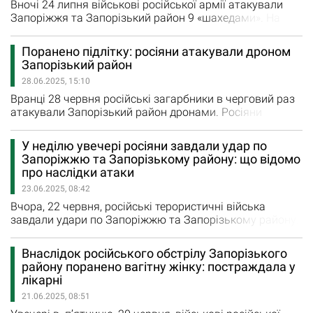
фермерського господарства, зруйнований…
Вночі 24 липня військові російської армії атакували
Запоріжжя та Запорізький район 9 «шахедами». На
щастя, ніхто з людей не постраждав. Удари нанесено
по дачним кооперативам. Внаслідок атаки пошкоджені
Поранено підлітку: росіяни атакували дроном
господарчі споруди. Відбулось займання будинків та
Запорізький район
прилеглої території. Наразі загоряння ліквідовано. Ще
28.06.2025, 15:10
один удар прийшовся по корпусу навчального закладу,
…
Вранці 28 червня російські загарбники в черговий раз
атакували Запорізький район дронами. Росіяни
нанесли удар fpv-дроном по одному з селищ.
Поранення отримала 16-річна дівчина. «Дівчина
У неділю увечері росіяни завдали удар по
ушпиталена. Стан дитини медики оцінюють, як
Запоріжжю та Запорізькому району: що відомо
середньої тяжкості. Постраждала отримує всю
про наслідки атаки
необхідну допомогу», - написав Іван Федоров, голова
23.06.2025, 08:42
Запорізької обласної військової…
Вчора, 22 червня, російські терористичні війська
завдали удари по Запоріжжю та Запорізькому району.
Внаслідок ворожого удару по обласному центру в
одному із приватних будинків сталася пожежа. На
Внаслідок російського обстрілу Запорізького
щастя, обійшлось без постраждалих. Надзвичайники
району поранено вагітну жінку: постраждала у
швидко усунули загоряння. Через ворожий удар в
лікарні
Запорізькому районі без електропостачання
21.06.2025, 08:51
залишились майже 5 тисяч абонентів.…