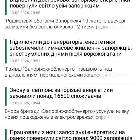
нашого обладнання. «Географія» пошкоджень –
повернули світло усім запоріжцям
масштабна: Запоріжжя та прилегла територія,
13.02.2026, 20:58
Вільнянщина, Новомиколаївщина, Оріхівщина –
фактично вся підконтрольна…
Рашистські обстріли Запоріжжя 10 лютого ввечері
залишили без світла близько 12 тисяч родин. Понад 9,4
тисячі «Запоріжжяобленерго» заживило ще до ранку
того ж дня за резервними схемами. На жаль, як
Підключили до генераторів: енергетики
зазначили в енергокомпанії, відновити таким самим
забезпечили тимчасове живлення запоріжців,
чином електропостачання решти споживачів технічно
знеструмлених днями після ворожої атаки
було неможливо. - Аби повернути цим родинам світло,…
13.02.2026, 10:51
Фахівці "Запоріжжяобленерго" працюють над
відновленням нормальної схеми живлення будинків,
які були відключені після ворожої атаки. Вночі 10
лютого росіяни поцілили в енергетичний об'єкт,
Знову зі світлом: запорізькі енергетики
внаслідок чого 11,8 тис. абонентів у двох районах
заживили понад 16500 споживачів
міста залишилися без світла. О 02:45 енергетики
12.02.2026, 10:44
відновили електропостачання 9 428 споживачів. Ще…
Вчора бригади «Запоріжжяобленерго» усунули низку
нових пошкоджень в електромережах, спричинені
ворожими обстрілами "Протягом лише одного дня ми
заживили 11,5 тисячі родин на Вільнянщині, 3 300
Працювали з ночі: запорізькі енергетики на
абонентів у Кушугумській громаді та ще низку
ранок повернули світло понад 9000 запоріжців