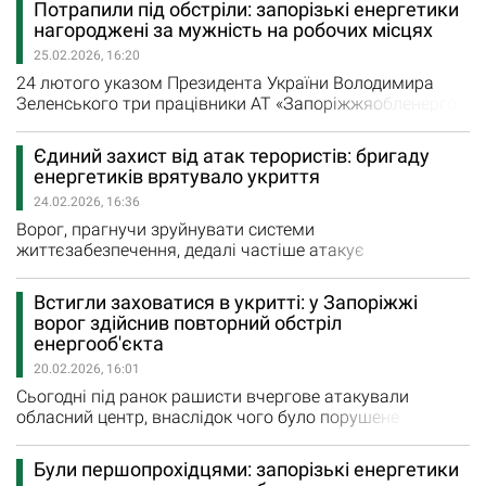
Потрапили під обстріли: запорізькі енергетики
«Запоріжжяобленерго» подолало виклики цієї складної
нагороджені за мужність на робочих місцях
зими. Ми виконали колосальну роботу з відновлення
25.02.2026, 16:20
після обстрілів: загалом за грудень - лютий наші…
24 лютого указом Президента України Володимира
Зеленського три працівники АТ «Запоріжжяобленерго»
нагороджені орденом «За мужність» ІІІ ступеня. Як
зазначено в документі, «за вагомий внесок у розвиток і
Єдиний захист від атак терористів: бригаду
забезпечення діяльності енергетичного комплексу в
енергетиків врятувало укриття
умовах воєнного стану, особисту мужність і
24.02.2026, 16:36
самовідданість, виявлені під час ліквідації…
Ворог, прагнучи зруйнувати системи
життєзабезпечення, дедалі частіше атакує
енергооб’єкти АТ «Запоріжжяобленерго» . - Щотижня
ми фіксуємо «прильоти» та спричинені ними
Встигли заховатися в укритті: у Запоріжжі
пошкодження. Найгірше – підступні повторні удари в
ворог здійснив повторний обстріл
той час, коли на об’єктах працюють люди. усуваючи
енергооб'єкта
наслідки атаки – як наші бригади, так і фахівці…
20.02.2026, 16:01
Сьогодні під ранок рашисти вчергове атакували
обласний центр, внаслідок чого було порушене
електропостачання близько 43 тисяч споживачів.
Більшість з них – 35 тисяч – енергетики, як повідомляє
Були першопрохідцями: запорізькі енергетики
спікерка АТ "Запоріжжяобленерго" Зореслава