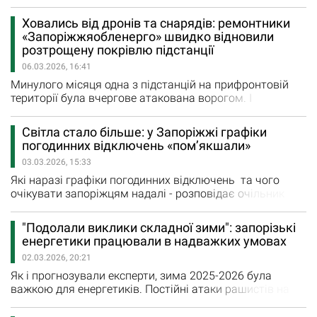
ввечері внаслідок ворожих ударів КАБами без
електропостачання залишилися Кушугум і частина
Ховались від дронів та снарядів: ремонтники
селища Балабине. І напередодні ввечері загарбники
«Запоріжжяобленерго» швидко відновили
вчергове обстріляли громади Запорізького району.
розтрощену покрівлю підстанції
"Внаслідок ворожої атаки пошкоджень зазнало й наше
06.03.2026, 16:41
обладнання, були…
Минулого місяця одна з підстанцій на прифронтовій
території була вчергове атакована ворогом. І
обладнання, і будівля, в якій воно знаходиться, зазнали
значних пошкоджень. - Ця підстанція забезпечує
Світла стало більше: у Запоріжжі графіки
електропостачання кількох тисяч родин у
погодинних відключень «пом’якшали»
прифронтових громадах. Споруда, про яку йдеться,
03.03.2026, 15:33
захищає обладнання від зовнішніх впливів, у тому
числі погодних, забезпечуючи належні…
Які наразі графіки погодинних відключень та чого
очікувати запоріжцям надалі - розповідає очільник
«Запоріжжяобленерго» Андрій Стасевський. - Майже
всю зиму – від середини грудня і до середини лютого –
"Подолали виклики складної зими": запорізькі
середня тривалість відсутності електропостачання по
енергетики працювали в надважких умовах
чергах ГПВ складала 13,5 години. Попри всі форс-
02.03.2026, 20:21
мажорні ситуації в Об’єднаній…
Як і прогнозували експерти, зима 2025-2026 була
важкою для енергетиків. Постійні атаки рашистів на
інфраструктуру, дефіцит в Об’єднаній енергосистемі та
численні руйнування в електромережах - Втім