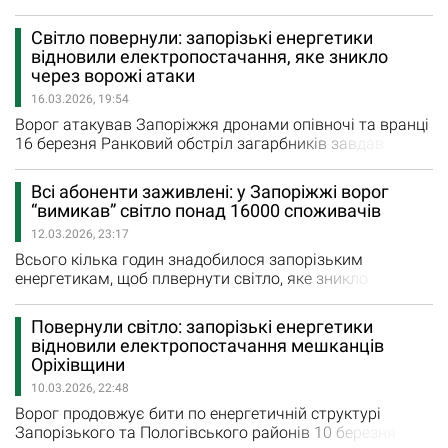
пристрій зовнішньої установки (КРУЗ) 6-10кВ,
виготовлений за розробленим власними силами
Світло повернули: запорізькі енергетики
проєктом. "Систематичні удари ворога по наших
відновили електропостачання, яке зникло
підстанціях спричиняють пошкодження встановленого
через ворожі атаки
там обладнання. Про трансформатори – «серце»…
16.03.2026, 19:54
Ворог атакував Запоріжжя дронами опівночі та вранці
16 березня Ранковий обстріл загарбників завдав
чимало шкоди обладнанню АТ "Запоріжжяобленерго",
залишивши без світла понад 7,5 тисячі споживачів. Ще
Всі абоненти заживлені: у Запоріжжі ворог
близько 30 приватних будинків були знеструмлені в
“вимикав” світло понад 16000 споживачів
іншому районі міста через ворожу атаку наприкінці
12.03.2026, 23:17
минулої доби. "Одразу розпочати відновлювальні…
Всього кілька годин знадобилося запорізьким
енергетикам, щоб плвернути світло, яке зникло
внаслідок ворожої атаки. Окупанти вчергове вдарили
по місту близько 17 години. Як повідомляв голова
Повернули світло: запорізькі енергетики
Запорізької обласної державної адміністрації Іван
відновили електропостачання мешканців
Федоров, внаслідок ворожого удару: без
Оріхівщини
електропостачання залишилися 15 958 побутових
10.03.2026, 22:48
абонентів та 38 юридичних споживачів.…
Ворог продовжує бити по енергетичній структурі
Запорізького та Пологівського районів 10 березня