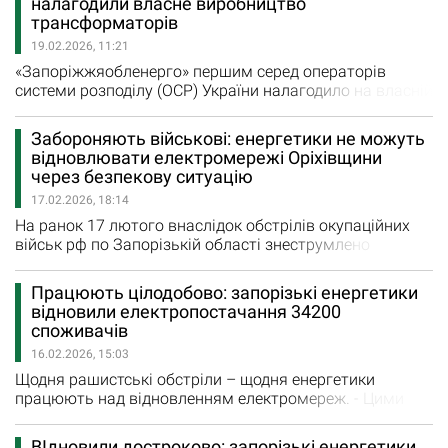
налагодили власне виробництво
Цупренко, заживили оперативно. Заживити решту
трансформаторів
планували до обіду. Але – рашисти завдали нового
19.02.2026, 11:21
удару по…
«Запоріжжяобленерго» першим серед операторів
системи розподілу (ОСР) України налагодило на власній
базі виробництво нових трансформаторів, що
повністю відповідають затвердженому в Україні ДСТУ
Забороняють військові: енергетики не можуть
2105-92. Про це повідомила пресгрупа компанії.
відновлювати електромережі Оріхівщини
"Трансформатор – це «серце» багатьох енергооб’єктів.
через безпекову ситуацію
від маленьких ТП –…
17.02.2026, 18:14
На ранок 17 лютого внаслідок обстрілів окупаційних
військ рф по Запорізькій області знеструмлено
загалом 8,5 тисячі споживачів. Близько 8 тисяч з них
залишаються без електропостачання тривалий час.
Працюють цілодобово: запорізькі енергетики
Йдеться про мешканців максимально наближених до
відновили електропостачання 34200
лінії фронту територій, що знаходяться під постійним
споживачів
ворожим вогнем – Оріхівщина, Гуляйпільщина та
16.02.2026, 15:03
Степногірський…
Щодня рашистські обстріли – щодня енергетики
працюють над відновленням електромереж. - Цими
вихідними через атаки окупаційних військ рф мали
близько десятка зафіксованих випадків пошкодження
ВІдновили достроково: запорізькі енергетики