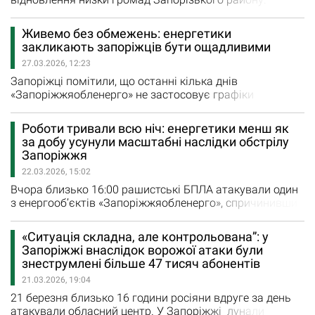
Роботи тривають вже другу добу у безперервному
режимі, заживлено вже понад чверть споживачів. Як
Живемо без обмежень: енергетики
інформує речниця АТ «Запоріжжяобленерго»
закликають запоріжців бути ощадливими
Зореслава Цупренко, поки що знеструмленими
27.03.2026, 12:23
залишаються ще близько 3 тисяч абонентів. За умов
стабільної безпекової ситуації…
Запоріжці помітили, що останні кілька днів
«Запоріжжяобленерго» не застосовує графіки
погодинних відключень. «Попри те, що графіки
подекуди застосовуються, останні кілька днів ми
Роботи тривали всю ніч: енергетики менш як
живемо без обмежень, у тому числі навіть без графіків
за добу усунули масштабні наслідки обстрілу
обмеження потужності, які вводяться для підприємств.
Запоріжжя
Погода, ремонтні роботи на енергооб’єктах, сонячні дні
22.03.2026, 15:02
–…
Вчора близько 16:00 рашистські БПЛА атакували один
з енергооб’єктів «Запоріжжяобленерго», спричинивши
знеструмлення 47 тисяч споживачів, у тому числі
низки об’єктів критичної інфраструктури. "Одразу після
«Ситуація складна, але контрольована”: у
ліквідації пожежі на об’єкті розпочали роботи.
Запоріжжі внаслідок ворожої атаки були
Протягом години заживили близько 8 тисяч з
знеструмлені більше 47 тисяч абонентів
резервними схемами. Паралельно розпочали…
21.03.2026, 19:04
21 березня близько 16 години росіяни вдруге за день
атакували обласний центр. У Запоріжжі лунали