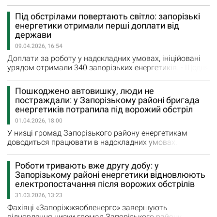
неділі запорізькі енергетики усунули низку пошкоджень
електромереж – як спричинені новими обстрілами, так
Під обстрілами повертають світло: запорізькі
і ті, що виникли раніше. "Для уявлення про обсяги робіт
енергетики отримали перші доплати від
– лише після однієї рашистської атаки нашим
держави
бригадам довелося усувати шість…
09.04.2026, 16:54
Доплати за роботу у надскладних умовах, ініційовані
урядом отримали 340 запорізьких енергетиків. - Щодня
ворог завдає сотні ударів по нашому регіону, лише за
вчора, за інформацією Запорізької ОВА, їх зафіксовано
Пошкоджено автовишку, люди не
понад 800. Є території, де обстріли фактично не
постраждали: у Запорізькому районі бригада
вщухають. Та навіть на найнебезпечніших ділянках
енергетиків потрапила під ворожий обстріл
наші бригади працюють – чітко усвідомлюючи всі
01.04.2026, 18:00
ризики,…
У низці громад Запорізького району енергетикам
доводиться працювати в надскладних умовах.
Сьогодні під обстріл росіян потрапила бригада
«Запоріжжяобленерго», яка працювала над
Роботи тривають вже другу добу: у
відновленням електропостачання мешканців
Запорізькому районі енергетики відновлюють
Біленьківської громади, знеструмлених через чергову
електропостачання після ворожих обстрілів
ворожу атаку. - Наша бригада поверталася на базу по
31.03.2026, 13:23
завершені робіт – і була…
Фахівці «Запоріжжяобленерго» завершують
відновлення низки громад Запорізького району.