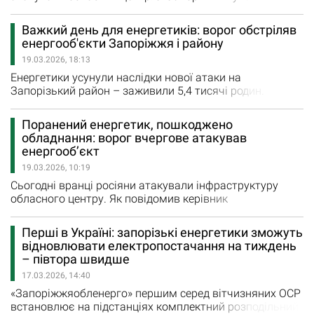
вибухи, в Хортицькому районі виникло задимлення, яке
можна було бачити з різних районів міста В будівлях
Важкий день для енергетиків: ворог обстріляв
поруч з ооб“єктом критичної інфраструктури внаслідок
енергооб'єкти Запоріжжя і району
ворожого удару вибуховою хвилею пошкоджено вікна.
19.03.2026, 18:13
Окупанти щодня завдають клопоту енергетикам…
Енергетики усунули наслідки нової атаки на
Запорізький район – заживили 5,4 тисячі родин.
Роботи з відновлення електропостачання мешканців
Запоріжжя тривають Важкий день для енергетиків –
Поранений енергетик, пошкоджено
зранку ворог завдав удару по обласному центру, за дві
обладнання: ворог вчергове атакував
години – по громадах Запорізького району. В обох
енергооб’єкт
випадках постраждала енергетична інфраструктура. -…
19.03.2026, 10:19
Сьогодні вранці росіяни атакували інфраструктуру
обласного центру. Як повідомив керівник
«Запоріжжяобленерго” Андрій Стасевський, внаслідок
рашистської атаки на енергооб'єкт компанії один із
Перші в Україні: запорізькі енергетики зможуть
працівників зазнав поранень. Попередній діагноз
відновлювати електропостачання на тиждень
лікарів: мінно-вибухова травма, осколкові поранення
– півтора швидше
спини. Постраждалий доправлений до лікарні, його
17.03.2026, 14:40
стан…
«Запоріжжяобленерго» першим серед вітчизняних ОСР
встановлює на підстанціях комплектний розподільний