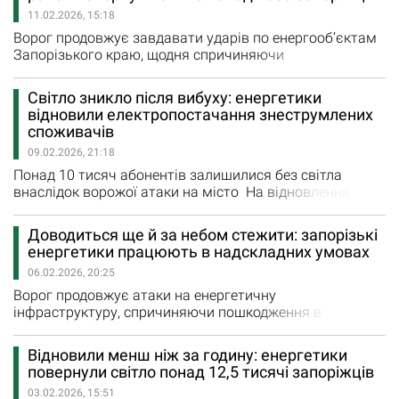
споживачів на Оріхівському напрямку, що
11.02.2026, 15:18
знеструмлювалися напередодні через рашистські
атаки на наш край, - . повідомив…
Ворог продовжує завдавати ударів по енергооб’єктам
Запорізького краю, щодня спричиняючи
знеструмлення значної кількості споживачів. Вчора
вночі росіяни поцілили в енергетичний об'єкт,
Світло зникло після вибуху: енергетики
внаслідок чого 11,8 тис. абонентів у двох районах
відновили електропостачання знеструмлених
міста залишилися без світла. О 02:45 енергетики
споживачів
відновили електропостачання 9 428 споживачів. -
09.02.2026, 21:18
Лише протягом минулої…
Понад 10 тисяч абонентів залишилися без світла
внаслідок ворожої атаки на місто На відновлення
електропостачання героїчним запорізьким
енергетикам знадобилося кілька годин. - Сьогодні
Доводиться ще й за небом стежити: запорізькі
через чергову ворожу атаку на обласний центр мали
енергетики працюють в надскладних умовах
нові пошкодження в наших електромережах. Для
06.02.2026, 20:25
відновлення електропостачання знеструмлених
споживачів мали виконати певні технологічні…
Ворог продовжує атаки на енергетичну
інфраструктуру, спричиняючи пошкодження в
електромережах «Запоріжжяобленерго». Запорізькі
енергетики працюють в екстремальних умовах,
Відновили менш ніж за годину: енергетики
повертаючи в наші домівки світло, яке зникало
повернули світло понад 12,5 тисячі запоріжців
внаслідок ворожих обстрілів або несприятливих
03.02.2026, 15:51
погодних умов.. - Цей тиждень був складним для