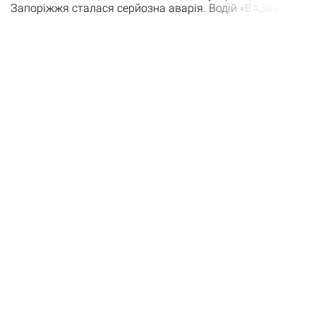
Запоріжжя сталася серйозна аварія. Водій «ВАЗа»
врізався у задню частину вантажівки «МАЗ». 48-
річного водія легковика затисло конструкціями
понівеченої автівки. Надзвичайники, що прибули на
виклик, деблокували постраждалого з понівеченої
машини та передали лікарям «швидкої допомоги».…