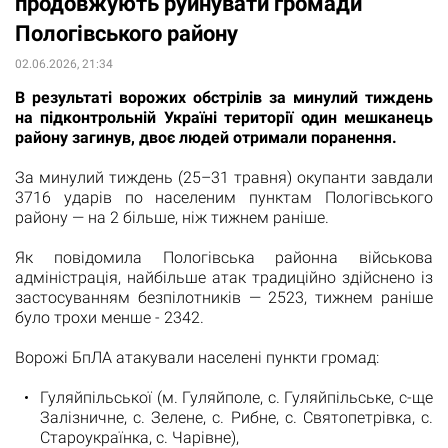
продовжують руйнувати громади
Пологівського району
02.06.2026, 21:34
В результаті ворожих обстрілів за минулий тиждень
на підконтрольній Україні території один мешканець
району загинув, двоє людей отримали поранення.
За минулий тиждень (25–31 травня) окупанти завдали
3716 ударів по населеним пунктам Пологівського
району — на 2 більше, ніж тижнем раніше.
Як повідомила Пологівська районна військова
адміністрація, найбільше атак традиційно здійснено із
застосуванням безпілотників — 2523, тижнем раніше
було трохи менше - 2342.
Ворожі БпЛА атакували населені пункти громад:
Гуляйпільської (м. Гуляйполе, с. Гуляйпільське, с-ще
Залізничне, с. Зелене, с. Рибне, с. Святопетрівка, с.
Староукраїнка, с. Чарівне),