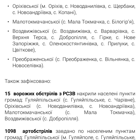
Оріхівської (м. Оріхів, с. Новоданилівка, с. Щербаки,
с. Новоандріївка, с. Копані),
Малотокмачанської (с. Мала Токмачка, с. Білогір’я),
Воздвижівської (с. Воздвижівка, с. Варварівка, с.
Верхня Терса, с. Добропілля, с. Гірке, с. Нове
Запоріжжя, с. Оленокостянтинівка, с. Прилуки, с.
Цвіткове),
Преображенської (с. Преображенка, с. Вільнянка, с.
Новоселівка).
Також зафіксовано:
15 ворожих обстрілів з РСЗВ
накрили населені пункти
громад: Гуляйпільської (с. Гуляйпільське, с. Чарівне),
Оріхівської (с. Новоданилівка, с. Новоандріївка),
Малотокмачанської (с. Мала Токмачка),
Воздвижівської (с. Добропілля).
1098 артобстрілів
завдано по населеним пунктам
громад: Гуляйпільської (м. Гуляйполе, с. Гуляйпільське,