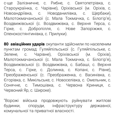
с-ще Залізничне, с. Рибне, с. Святопетрівка, с.
Староукраїнка, с. Чарівне), Оріхівської (м. Оріхів, с.
Новоандріївка, с. Новоданилівка, с. Щербаки),
Малотокмачанської (с. Мала Токмачка, с. Білогір’я),
Воздвижівської (с. Воздвижівка, с. Верхня Терса, с.
Гірке, с. Добропілля, с. Нове Запоріжжя, с.
Оленокостянтинівка, с. Прилуки).
80 авіаційних ударів
окупанти здійснили по населеним
пунктам громад: Гуляйпільської (с. Гуляйпільське, с.
Зелене, с. Чарівне), Оріхівської (м. Оріхів),
Малотокмачанської (с. Мала Токмачка, с. Білогір’я),
Воздвижівської (с. Воздвижівка, с. Бабаші, с. Верхня
Терса, с. Гірке, с. Долинка, с. Копані, с. Рівне),
Преображенської (с. Преображенка, с. Васинівка, с.
Єгорівка, с. Микільське, с. Новоселівка, с. Омельник, с.
Сонячне, с. Тимошівка, с. Червона Криниця, с.
Червоний Яр, с. Широке).
“Ворожі війська продовжують руйнувати житлові
будинки, споруди, інфраструктуру державної,
комунальної та приватної власності.