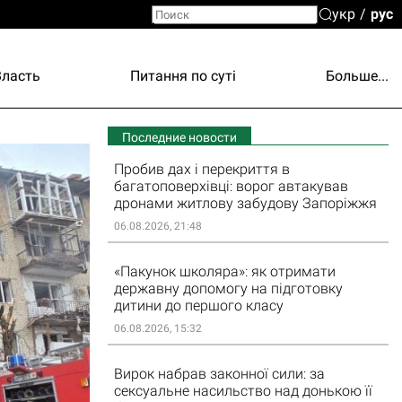
укр
рус
Власть
Питання по суті
Больше...
Последние новости
Пробив дах і перекриття в
багатоповерхівці: ворог автакував
дронами житлову забудову Запоріжжя
06.08.2026, 21:48
«Пакунок школяра»: як отримати
державну допомогу на підготовку
дитини до першого класу
06.08.2026, 15:32
Вирок набрав законної сили: за
сексуальне насильство над донькою її