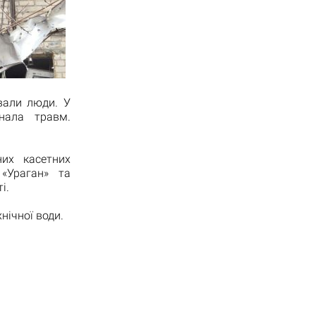
вали люди. У
знала травм.
их касетних
«Ураган» та
і.
нічної води.