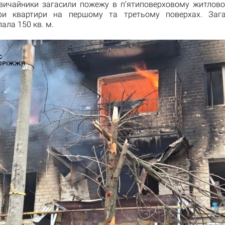
звичайники загасили пожежу в п’ятиповерховому житлово
ири квартири на першому та третьому поверхах. Заг
ала 150 кв. м.