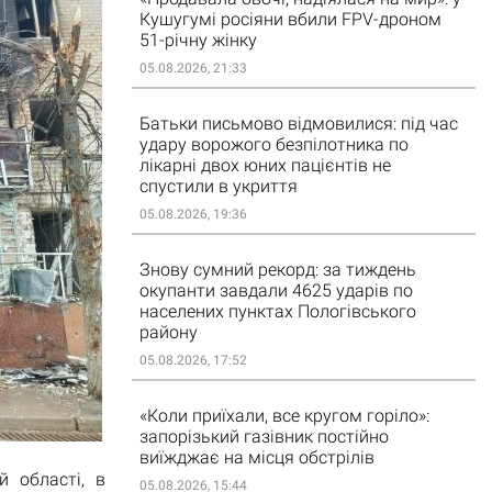
Кушугумі росіяни вбили FPV-дроном
51-річну жінку
05.08.2026, 21:33
Батьки письмово відмовилися: під час
удару ворожого безпілотника по
лікарні двох юних пацієнтів не
спустили в укриття
05.08.2026, 19:36
Знову сумний рекорд: за тиждень
окупанти завдали 4625 ударів по
населених пунктах Пологівського
району
05.08.2026, 17:52
«Коли приїхали, все кругом горіло»:
запорізький газівник постійно
виїжджає на місця обстрілів
й області, в
05.08.2026, 15:44