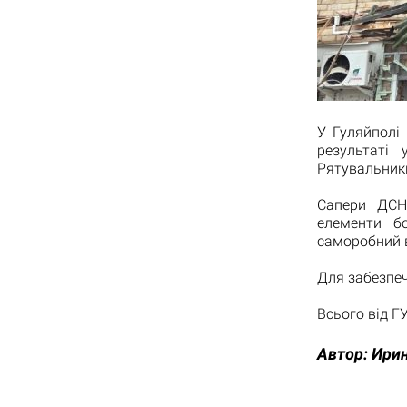
У Гуляйполі
результаті 
Рятувальники
Сапери ДСН
елементи б
саморобний в
Для забезпеч
Всього від Г
Автор:
Ирин