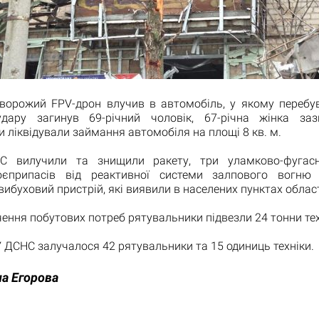
 ворожий FPV-дрон влучив в автомобіль, у якому перебу
удару загинув 69-річний чоловік, 67-річна жінка за
 ліквідували займання автомобіля на площі 8 кв. м.
С вилучили та знищили ракету, три уламково-фугасн
оєприпасів від реактивної системи залпового вогню 
ибуховий пристрій, які виявили в населених пунктах област
ення побутових потреб рятувальники підвезли 24 тонни тех
У ДСНС залучалося 42 рятувальники та 15 одиниць техніки.
а Егорова