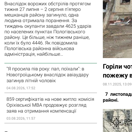
Внаслідок ворожих обстрілів протягом
тижня 27 липня – 2 серпня п’ятеро
мешканців району загинуло, одна
людина отримала поранення. За
тиждень окупанти завдали 4625 ударів
по населених пунктах Пологівського
району. Це більше, ніж тижнем раніше,
коли їх було 4446. Як повідомила
Пологівська районна військова
адміністрація, найбільше…
Горіли чо
"Я просила пів року: пап, поїхали": в
пожежу в
Новотроїцькому внаслідок авіаудару
загинув літній чоловік
08.11.2025, 13:09
04.08.2026, 17:52
7 листопада
859 сертифікатів на нове житло: комісія
районі.
Оріхівської МВА продовжує розгляд
заяв на отримання компенсації
03.08.2026, 11:57