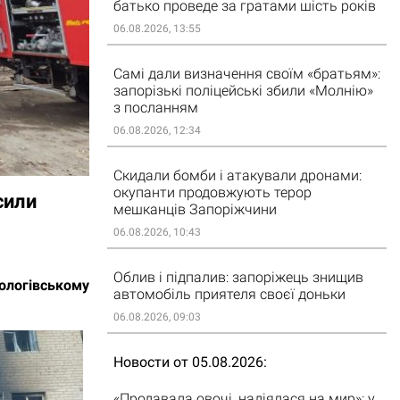
батько проведе за гратами шість років
06.08.2026, 13:55
Самі дали визначення своїм «братьям»:
запорізькі поліцейські збили «Молнію»
з посланням
06.08.2026, 12:34
Скидали бомби і атакували дронами:
окупанти продовжують терор
сили
мешканців Запоріжчини
06.08.2026, 10:43
Облив і підпалив: запоріжець знищив
ологівському
автомобіль приятеля своєї доньки
06.08.2026, 09:03
Новости от 05.08.2026
«Продавала овочі, надіялася на мир»: у