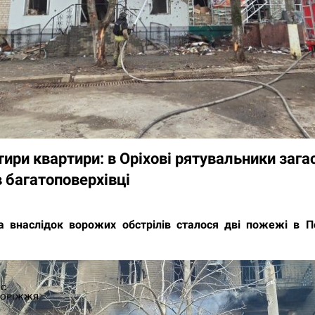
тири квартири: в Оріхові рятувальники зага
 багатоповерхівці
 внаслідок ворожих обстрілів сталося дві пожежі в П