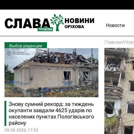
Новости
Главная
/
Нов
Выбор редакции
Знову сумний рекорд: за тиждень
окупанти завдали 4625 ударів по
населених пунктах Пологівського
району
05.08.2026, 17:52