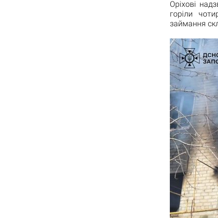
Оріхові над
горіли чот
займання скл