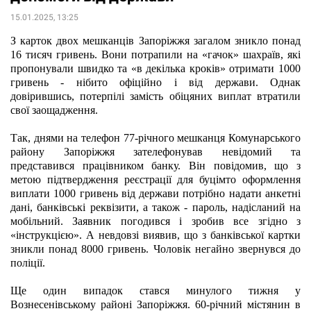
15.01.2025, 13:25
З карток двох мешканців Запоріжжя загалом зникло понад 
16 тисяч гривень. Вони потрапили на «гачок» шахраїв, які 
пропонували швидко та «в декілька кроків» отримати 1000 
гривень - нібито офіційно і від держави. Однак 
довірившись, потерпілі замість обіцяних виплат втратили 
свої заощадження.
Так, днями на телефон 77-річного мешканця Комунарського 
району Запоріжжя зателефонував невідомий та 
представився працівником банку. Він повідомив, що з 
метою підтвердження реєстрації для буцімто оформлення 
виплати 1000 гривень від держави потрібно надати анкетні 
дані, банківські реквізити, а також - пароль, надісланий на 
мобільний. Заявник погодився і зробив все згідно з 
«інструкцією». А невдовзі виявив, що з банківської картки 
зникли понад 8000 гривень. Чоловік негайно звернувся до 
поліції.
Ще один випадок стався минулого тижня у 
Вознесенівському районі Запоріжжя. 60-річний містянин в 