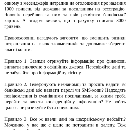
одному з месенджерів натрапив на оголошення про надання 
1000 гривень від держави за посиланням на реєстрацію. 
Чоловік перейшов за ним та ввів реквізити банківської 
картки. А згодом виявив, що з рахунку списано 8000 
гривень.
Правоохоронці нагадують алгоритм, що зменшить ризики 
потрапляння на гачок зловмисників та допоможе зберегти 
власні кошти:
Правило 1
. Завжди отримуйте інформацію про фінансові 
виплати виключно з офіційних джерел. Перевіряйте дані та 
не забувайте про інформаційну гігієну.
Правило 2
. Телефонують незнайомці та просять надати їм 
банківські дані або назвати паролі чи SMS-коди? Надходять 
повідомлення із сумнівними посиланнями, за якими треба 
перейти та ввести конфіденційну інформацію? Не робіть 
цього - не ризикуйте бути ошуканим.
Правило 3
. Все ж ввели дані на шахрайському вебсайті? 
Можливо, у вас ще є шанс не потрапити в халепу. Тож 