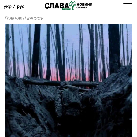
укр
рус
Главная
/
Новости