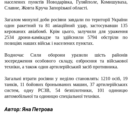
населених пунктів Новодарівка, Гуляйполе, Комишуваха, 
Славне, Жовта Круча Запорізької області.
Загалом минулої доби росіяни завдали по території України 
один ракетний та 81 авіаційний удар, застосувавши 135 
керованих авіабомб. Крім цього, залучили для ураження 
2534 дрони-камікадзе та здійснили 5794 обстріли по 
позиціях наших військ і населених пунктах.
Водночас Сили оборони уразили шість районів 
зосередження особового складу, озброєння та військової 
техніки, а також один артилерійський засіб противника.
Загальні втрати росіяни у неділю становлять: 1210 осіб, 19 
танків, 11 бойових броньованих машин, 37 артилерійських 
систем, одну РСЗВ, 54 безпілотники, 101 одиницю 
автомобільної та одиницю спеціальної техніки.
Автор:
Яна Петрова