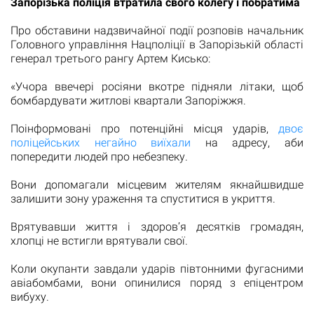
Запорізька поліція втратила свого колегу і побратима
Про обставини надзвичайної події розповів начальник
Головного управління Нацполіції в Запорізькій області
генерал третього рангу Артем Кисько:
«Учора ввечері росіяни вкотре підняли літаки, щоб
бомбардувати житлові квартали Запоріжжя.
Поінформовані про потенційні місця ударів,
двоє
поліцейських негайно виїхали
на адресу, аби
попередити людей про небезпеку.
Вони допомагали місцевим жителям якнайшвидше
залишити зону ураження та спуститися в укриття.
Врятувавши життя і здоров’я десятків громадян,
хлопці не встигли врятували свої.
Коли окупанти завдали ударів півтонними фугасними
авіабомбами, вони опинилися поряд з епіцентром
вибуху.