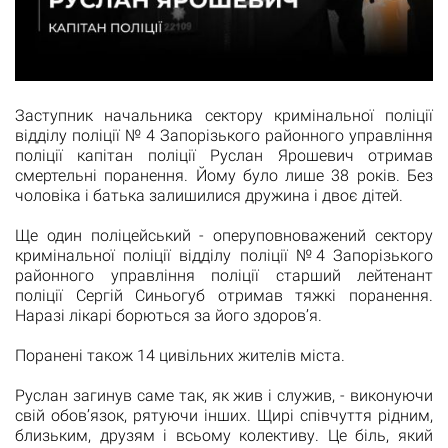
Заступник начальника сектору кримінальної поліції
відділу поліції № 4 Запорізького районного управління
поліції капітан поліції Руслан Ярошевич отримав
смертельні поранення. Йому було лише 38 років. Без
чоловіка і батька залишилися дружина і двоє дітей.
Ще один поліцейський - оперуповноважений сектору
кримінальної поліції відділу поліції №4 Запорізького
районного управління поліції старший лейтенант
поліції Сергій Синьогуб отримав тяжкі поранення.
Наразі лікарі борються за його здоров’я.
Поранені також 14 цивільних жителів міста.
Руслан загинув саме так, як жив і служив, - виконуючи
свій обов’язок, рятуючи інших. Щирі співчуття рідним,
близьким, друзям і всьому колективу. Це біль, який