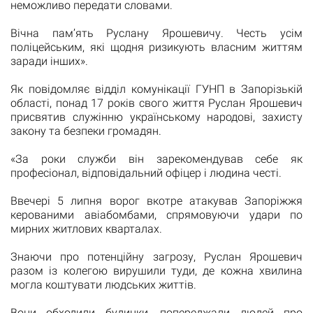
неможливо передати словами.
Вічна пам’ять Руслану Ярошевичу. Честь усім
поліцейським, які щодня ризикують власним життям
заради інших».
Як повідомляє відділ комунікації ГУНП в Запорізькій
області, понад 17 років свого життя Руслан Ярошевич
присвятив служінню українському народові, захисту
закону та безпеки громадян.
«За роки служби він зарекомендував себе як
професіонал, відповідальний офіцер і людина честі.
Ввечері 5 липня ворог вкотре атакував Запоріжжя
керованими авіабомбами, спрямовуючи удари по
мирних житлових кварталах.
Знаючи про потенційну загрозу, Руслан Ярошевич
разом із колегою вирушили туди, де кожна хвилина
могла коштувати людських життів.
Вони обходили будинки, попереджали людей про