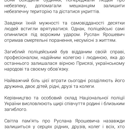
небезпеку, допомагали мешканцям залишити
небезпечну територію та дістатися укриттів.
Завдяки їхній мужності та самовідданості десятки
людей встигли врятуватися. Однак, поліцейські самі
опинилися під ворожим ударом. Руслан Ярошевич
отримав смертельні поранення, несумісні з життям.
Загиблий поліцейський був відданим своїй справі,
професіоналом, надійним колегою і людиною, яка до
останнього залишалася вірною Присязі, українському
народові та своєму обов'язку.
Найважчий біль цієї втрати сьогодні розділяють його
дружина, двоє дітей, рідні, друзі та колеги.
Керівництво та особовий склад Національної поліції
України висловлюють щирі співчуття родині і близьким
загиблого.
Світла пам'ять про Руслана Ярошевича назавжди
залишиться у серцях рідних, друзів, колег і всіх, хто