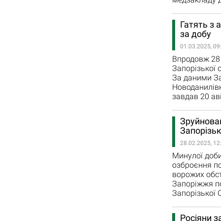
Гатять з 
за добу
01.03.2025, 09
Впродовж 28 
Запорізької 
За даними За
Новоданилівк
завдав 20 ав
Зруйнован
Запорізьк
28.02.2025, 12
Минулої доби
озброєння по
ворожих обст
Запоріжжя по
Запорізької 
Росіяни з