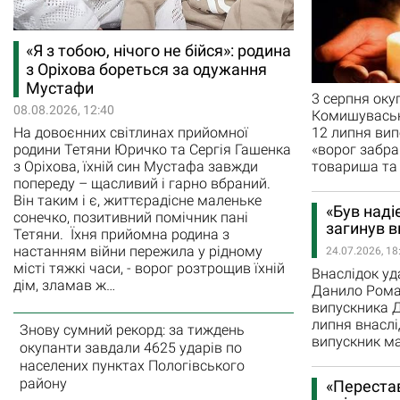
«Я з тобою, нічого не бійся»: родина
з Оріхова бореться за одужання
Мустафи
3 серпня оку
08.08.2026, 12:40
Комишуваськ
12 липня вип
На довоєнних світлинах прийомної
«ворог забра
родини Тетяни Юричко та Сергія Гашенка
товариша та 
з Оріхова, їхній син Мустафа завжди
попереду – щасливий і гарно вбраний.
Він таким і є, життєрадісне маленьке
«Був наді
сонечко, позитивний помічник пані
загинув 
Тетяни. Їхня прийомна родина з
настанням війни пережила у рідному
24.07.2026, 18
місті тяжкі часи, - ворог розтрощив їхній
Внаслідок уд
дім, зламав ж…
Данило Рома
випускника Д
липня внаслі
Знову сумний рекорд: за тиждень
випускник м
окупанти завдали 4625 ударів по
населених пунктах Пологівського
району
«Перестав