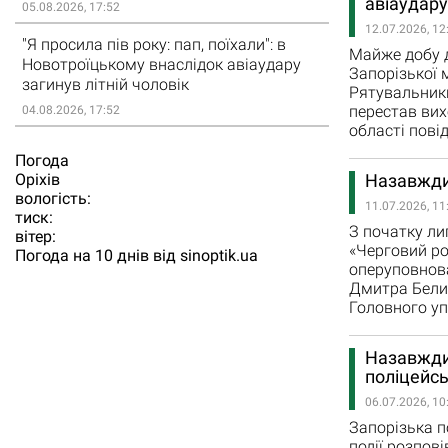
авіаудару
05.08.2026, 17:52
12.07.2026, 12
"Я просила пів року: пап, поїхали": в
Майже добу д
Новотроїцькому внаслідок авіаудару
Запорізької 
загинув літній чоловік
Рятувальник
перестав вих
04.08.2026, 17:52
області пові
Погода
Назавжди 
Орiхiв
вологість:
11.07.2026, 11
тиск:
З початку ли
вітер:
«Черговий ро
Погода на 10 днів від
sinoptik.ua
оперуповнова
Дмитра Бели
Головного уп
Назавжди 
поліцейс
06.07.2026, 10
Запорізька п
події розпов