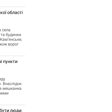
кої області
а села
 та будинки.
 Камʼянське,
акож ворог
і пункти
иду
. Внаслідок
на мешканка
аними
 бути люди