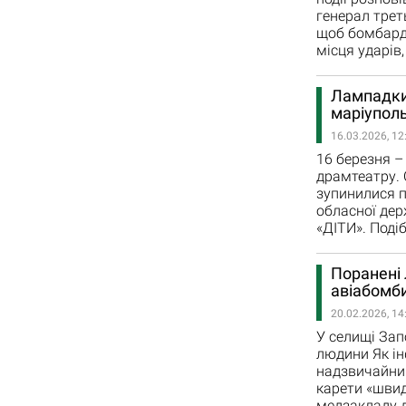
генерал трет
щоб бомбарду
місця ударів
Лампадки,
маріуполь
16.03.2026, 12
16 березня –
драмтеатру. 
зупинилися п
обласної дер
«ДІТИ». Поді
Поранені 
авіабомб
20.02.2026, 14
У селищі Зап
людини Як ін
надзвичайник
карети «швид
медзакладу д