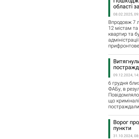
Пошкоджен
області з
08.02.2025, 09
Впродовж 7 л
12 містам та
квартир та б
адміністраці
прифронтове 
Витягнули
постражда
09.12.2024, 14
6 грудня бли
ФАБу, в резу
Повідомлялос
що криміналі
постраждалих
Ворог про
пункти
31.10.2024, 08