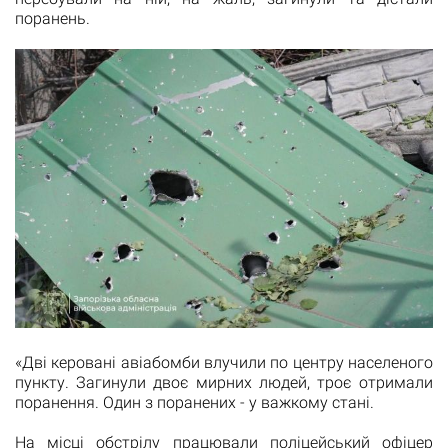
поранень.
«Дві керовані авіабомби влучили по центру населеного
пункту. Загинули двоє мирних людей, троє отримали
поранення. Один з поранених - у важкому стані.
На місці обстрілу працювали поліцейський офіцер