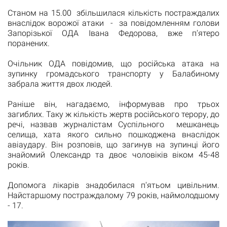
Станом на 15.00 збільшилася кількість постраждалих
внаслідок ворожої атаки - за повідомленням голови
Запорізької ОДА Івана Федорова, вже п'ятеро
поранених.
Очільник ОДА повідомив, що російська атака на
зупинку громадського транспорту у Балабиному
забрала життя двох людей.
Раніше він, нагадаємо, інформував про трьох
загиблих. Таку ж кількість жертв російського терору, до
речі, назвав журналістам Суспільного мешканець
селища, хата якого сильно пошкоджена внаслідок
авіаудару. Він розповів, що загинув на зупинці його
знайомий Олександр та двоє чоловіків віком 45-48
років.
Допомога лікарів знадобилася п'ятьом цивільним.
Найстаршому постраждалому 79 років, наймолодшому
- 17.