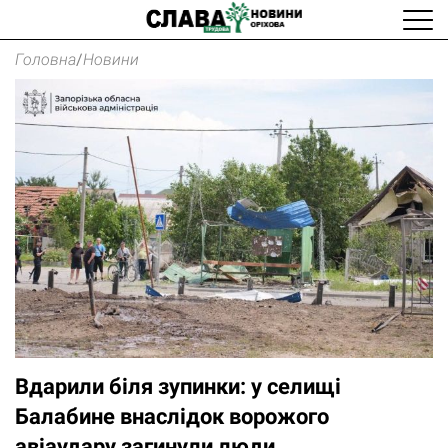
Головна
/
Новини
Вдарили біля зупинки: у селищі
Балабине внаслідок ворожого
авіаудару загинули люди