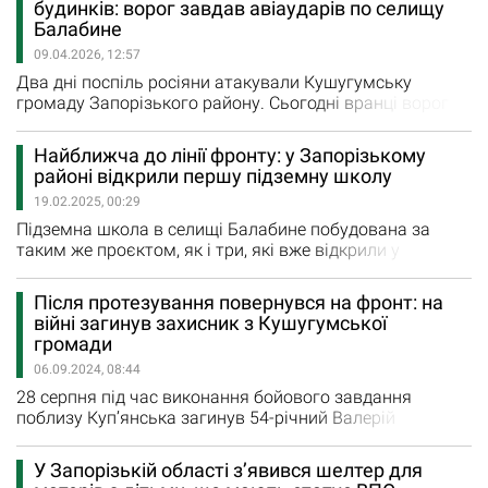
будинків: ворог завдав авіаударів по селищу
населеного пункту. Загинули двоє мирних людей, троє
Балабине
отримали поранення. Один з поранених - у важкому
09.04.2026, 12:57
стані.…
Два дні поспіль росіяни атакували Кушугумську
громаду Запорізького району. Сьогодні вранці ворог
завдав по селищу Балабине щонайменше 8 ударів, які
добре чули і частина запоріжців. Після удару
Найближча до лінії фронту: у Запорізькому
керованими авіабомбами, за інформацією Запорізької
районі відкрили першу підземну школу
обласної військової адміністрації, одна людина
19.02.2025, 00:29
загинула, ще сім дістали поранень, в тому числі,
дитина.…
Підземна школа в селищі Балабине побудована за
таким же проєктом, як і три, які вже відкрили у
Запоріжжі. Навчальний заклад розрахований на 1000
учнів у дві зміни. Тут навчатимуться діти не лише з
Після протезування повернувся на фронт: на
Балабиного, а й з Кушугума та Малокатеринівки, яких
війні загинув захисник з Кушугумської
привозитиме шкільний автобус. Щоправда, у перший
громади
день роботи підземної школи, у зв'язку з погіршенням
06.09.2024, 08:44
безпекової…
28 серпня під час виконання бойового завдання
поблизу Куп’янська загинув 54-річний Валерій
Жиленко. Відомо, що чоловік був призваний на
військові службу у серпня 2022 року. Валерій був
У Запорізькій області з’явився шелтер для
сапером і під час розмінування територій підірвався на