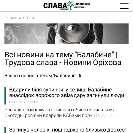
Головна
/
Теги
Всі новини на тему "Балабине" |
Трудова слава - Новини Оріхова
Всього новин з тегом 'Балабине':
5
Вдарили біля зупинки: у селищі Балабине
внаслідок ворожого авіаудару загинули люди
07.06.2026, 13:07
Росіяни продовжують цинічно вбивати цивільних
Сьогодні росіяни вдарили КАБами поруч із зупинкою
громадського транспорту в селищі Балабине. Люди, які
перебували на ній, на жаль, загинули та дістали
Загинув чоловік, пошкоджено близько двохсот
поранень. «Дві керовані авіабомби влучили по центру