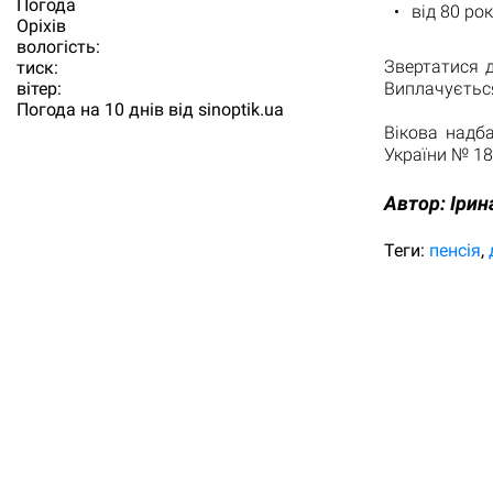
Погода
від 80 рок
Орiхiв
вологість:
Звертатися 
тиск:
вітер:
Виплачується
Погода на 10 днів від
sinoptik.ua
Вікова надб
України № 18
Автор:
Ірин
Теги:
пенсія