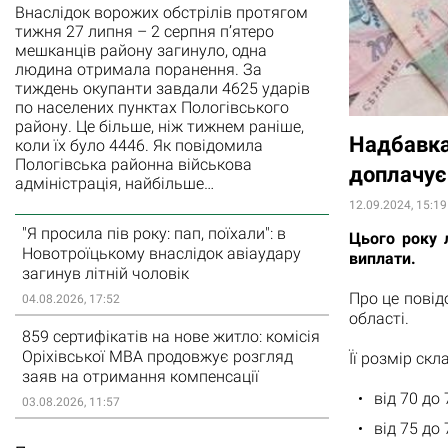
Внаслідок ворожих обстрілів протягом
тижня 27 липня – 2 серпня п’ятеро
мешканців району загинуло, одна
людина отримала поранення. За
тиждень окупанти завдали 4625 ударів
по населених пунктах Пологівського
району. Це більше, ніж тижнем раніше,
Надбавка 
коли їх було 4446. Як повідомила
Пологівська районна військова
доплачує 
адміністрація, найбільше…
12.09.2024, 15:19
"Я просила пів року: пап, поїхали": в
Цього року 
Новотроїцькому внаслідок авіаудару
виплати.
загинув літній чоловік
Про це повід
04.08.2026, 17:52
області.
859 сертифікатів на нове житло: комісія
Оріхівської МВА продовжує розгляд
Її розмір скл
заяв на отримання компенсації
від 70 до
03.08.2026, 11:57
від 75 до