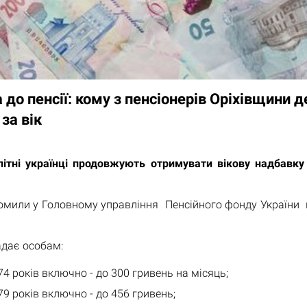
до пенсії: кому з пенсіонерів Оріхівщини 
за вік
літні українці продовжують отримувати вікову надбавку 
омили у Головному управління Пенсійного фонду України 
адає особам:
 74 років включно - до 300 гривень на місяць;
 79 років включно - до 456 гривень;