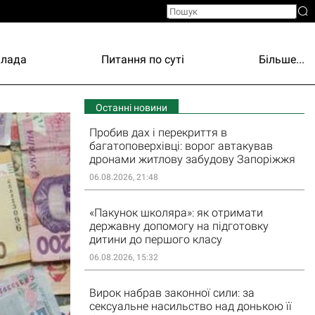
Влада
Питання по суті
Більше...
Останні новини
Пробив дах і перекриття в
багатоповерхівці: ворог автакував
дронами житлову забудову Запоріжжя
06.08.2026, 21:48
«Пакунок школяра»: як отримати
державну допомогу на підготовку
дитини до першого класу
06.08.2026, 15:32
Вирок набрав законної сили: за
сексуальне насильство над донькою її