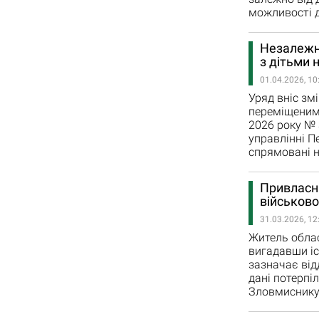
можливості 
Незалежно
з дітьми 
01.04.2026, 10
Уряд вніс зм
переміщеним 
2026 року № 
управлінні П
спрямовані н
Привласни
військово
31.03.2026, 12
Житель обла
вигадавши іс
зазначає від
дані потерпі
Зловмиснику 