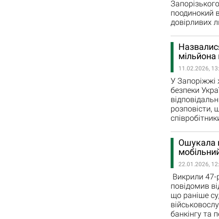
Запорізького
поодинокий в
довірливих л
Назвалися
мільйона
11.02.2026, 13
У Запоріжжі
безпеки Укра
відповідальн
розповісти, 
співробітник
Ошукала 
мобільний
22.01.2026, 12
Викрили 47-р
повідомив ві
що раніше су
військовослу
банкінгу та 