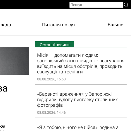
Влада
Питання по суті
Більше...
Останні новини
Місія — допомагати людям:
запорізький загін швидкого реагування
виїздить на місця обстрілів, проводить
евакуації та тренінги
08.08.2026, 16:50
ва
«Барвисті враження»: у Запоріжжі
відкрили чудову виставку столичних
фотографів
08.08.2026, 14:46
же
«Я з тобою, нічого не бійся»: родина з