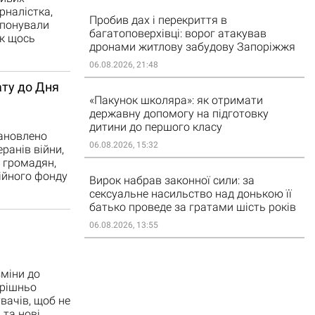
рналістка,
Пробив дах і перекриття в
опонували
багатоповерхівці: ворог атакував
як щось
дронами житлову забудову Запоріжжя
06.08.2026, 21:48
ату до Дня
«Пакунок школяра»: як отримати
державну допомогу на підготовку
дитини до першого класу
тановлено
06.08.2026, 15:32
ранів війни,
й громадян,
ійного фонду
Вирок набрав законної сили: за
сексуальне насильство над донькою її
батько проведе за гратами шість років
06.08.2026, 13:55
зміни до
трішньо
ачів, щоб не
 та нові