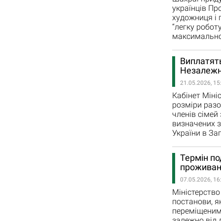
українців Пр
художниця і 
“легку робот
максимально
Виплатять
Незалежн
21.05.2026, 15
Кабінет Міні
розміри разо
членів сімей
визначених з
України в За
Термін по
проживан
07.05.2026, 16
Міністерство 
постанови, 
переміщеним
залежно від 