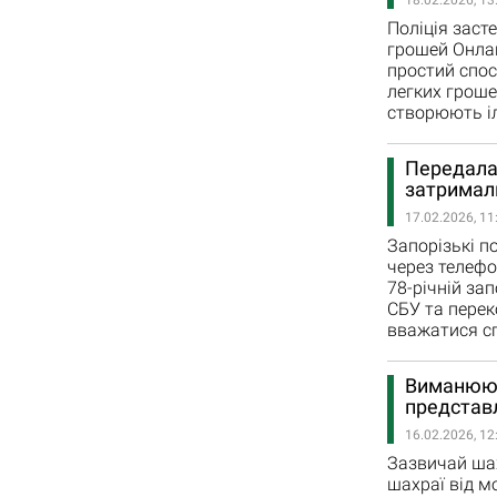
18.02.2026, 13
Поліція заст
грошей Онлай
простий спос
легких гроше
створюють іл
Передала 
затримал
17.02.2026, 11
Запорізькі п
через телефо
78-річній за
СБУ та перек
вважатися с
Виманюють
представ
16.02.2026, 12
Зазвичай шах
шахраї від м