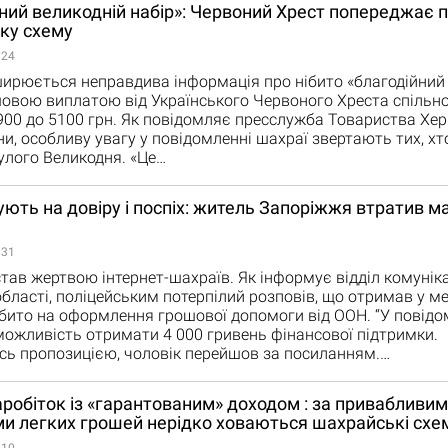
ний великодній набір»: Червоний Хрест попереджає 
ку схему
:24
ирюється неправдива інформація про нібито «благодійний
шовою виплатою від Українського Червоного Хреста спільн
1900 до 5100 грн. Як повідомляє пресслужба Товариства Хе
ни, особливу увагу у повідомленні шахраї звертають тих, х
улого Великодня. «Це…
ють на довіру і поспіх: житель Запоріжжя втратив м
:31
тав жертвою інтернет-шахраїв. Як інформує відділ комуніка
області, поліцейським потерпілий розповів, що отримав у м
бито на оформлення грошової допомоги від ООН. “У повідо
ожливість отримати 4 000 гривень фінансової підтримки.
ь пропозицією, чоловік перейшов за посиланням.…
робіток із «гарантованим» доходом : за привабливи
и легких грошей нерідко ховаються шахрайські схе