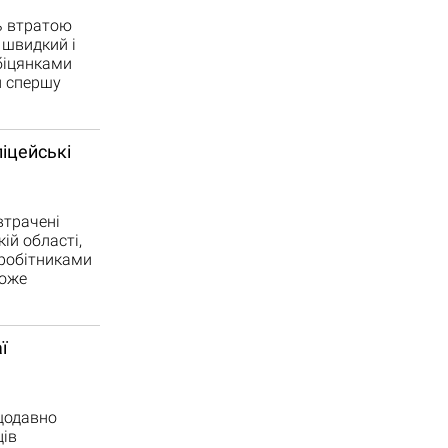
сь втратою
 швидкий і
біцянками
и спершу
іцейські
втрачені
ій області,
вробітниками
може
ї
щодавно
ців