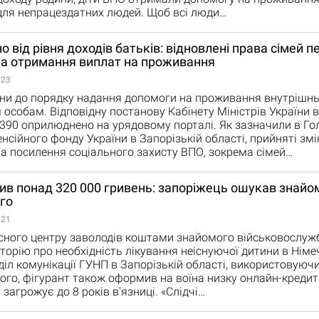
для непрацездатних людей. Щоб всі люди…
 від рівня доходів батьків: відновлені права сімей п
на отримання виплат на проживання
:23
іни до порядку надання допомоги на проживання внутрішн
особам. Відповідну постанову Кабінету Міністрів України в
390 оприлюднено на урядовому порталі. Як зазначили в Г
енсійного фонду України в Запорізькій області, прийняті змі
а посилення соціального захисту ВПО, зокрема сімей…
в понад 320 000 гривень: запоріжець ошукав знайо
го
:21
сного центру заволодів коштами знайомого військовослуж
торію про необхідність лікування неіснуючої дитини в Німеч
діл комунікації ГУНП в Запорізькій області, використовуюч
лого, фігурант також оформив на воїна низку онлайн-кредиті
загрожує до 8 років в'язниці. «Слідчі…