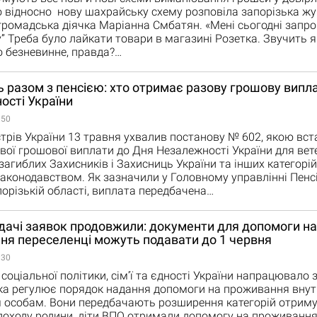
о відносно нову шахрайську схему розповіла запорізька жу
громадська діячка Маріанна Смбатян. «Мені сьогодні запр
у” Треба було лайкати товари в магазині Розетка. Звучить 
 безневинне, правда?…
 разом з пенсією: хто отримає разову грошову випл
ості України
:50
стрів України 13 травня ухвалив постанову № 602, якою вс
вої грошової виплати до Дня Незалежності України для вете
 загиблих Захисників і Захисниць України та інших категорі
аконодавством. Як зазначили у Головному управлінні Пенс
порізькій області, виплата передбачена…
дачі заявок продовжили: документи для допомоги на
ня переселенці можуть подавати до 1 червня
:30
соціальної політики, сім’ї та єдності України напрацювало 
яка регулює порядок надання допомоги на проживання вну
 особам. Вони передбачають розширення категорій отримув
доходу родини, діти ВПО отримали допомогу на проживання