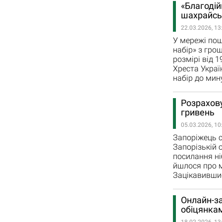
«Благодій
шахрайсь
22.03.2026, 13
У мережі пош
набір» з гро
розмірі від 
Хреста Украї
набір до мин
Розрахову
гривень
05.03.2026, 10
Запоріжець с
Запорізькій 
посилання ні
йшлося про м
Зацікавившис
Онлайн-за
обіцянкам