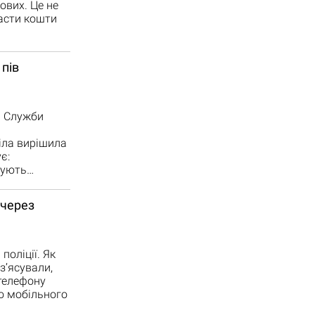
ових. Це не
асти кошти
пів
и Служби
іла вирішила
є:
онують…
 через
оліції. Як
з’ясували,
телефону
о мобільного