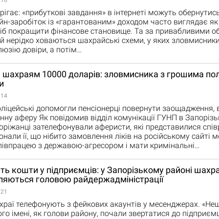
:10
ерігає: «прибуткові завдання» в інтернеті можуть обернути
н-заробіток із «гарантованим» доходом часто виглядає як
іб покращити фінансове становище. Та за привабливими о
й нерідко ховаються шахрайські схеми, у яких зловмисник
юзію довіри, а потім…
шахраям 10000 доларів: зловмисника з грошима пол
и
:14
оліцейські допомогли пенсіонерці повернути заощадження, 
нну аферу Як повідомив відділ комунікації ГУНП в Запорізьк
поріжанці зателефонували аферисти, які представилися спі
онали її, що нібито замовлення ліків на російському сайті 
півпрацею з державою-агресором і мати кримінальні…
 кошти у підприємців: у Запорізькому районі шахра
ляються головою райдержадміністрації
:21
раї телефонують з фейкових акаунтів у месенджерах. «Не
ого імені, як голови району, почали звертатися до підприєм