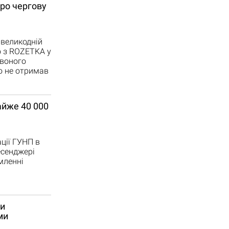
про чергову
 великодній
о з ROZETKA у
рвоного
то не отримав
айже 40 000
ції ГУНП в
есенджері
мленні
ми
ми