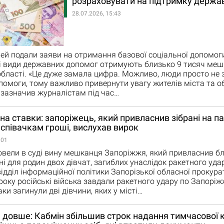
розраховувати на підтримку держа
28.07.2026, 15:43
ей подали заяви на отримання базової соціальної допомоги
і види державних допомог отримують близько 9 тисяч меш
області. «Це дуже замала цифра. Можливо, люди просто не
помоги, тому важливо привернути увагу жителів міста та обл
 – зазначив журналістам під час…
на ставки: запоріжець, який привласнив зібрані на п
співачкам гроші, вислухав вирок
:01
вели в суді вину мешканця Запоріжжя, який привласнив бл
ні для родин двох дівчат, загиблих унаслідок ракетного уда
ідділ інформаційної політики Запорізької обласної прокурат
року російські війська завдали ракетного удару по Запорі
ки загинули дві дівчини, яких у місті…
 довше: Кабмін збільшив строк надання тимчасової 