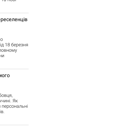
ереселенців
ьо
ід 18 березня
оловному
ни
мого
бовця,
чині. Як
и персональні
в.