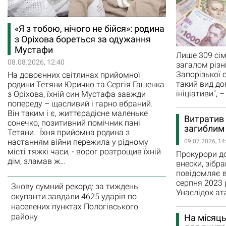
«Я з тобою, нічого не бійся»: родина
з Оріхова бореться за одужання
Мустафи
Лише 309 сім
08.08.2026, 12:40
загалом різн
Запорізької 
На довоєнних світлинах прийомної
такий вид до
родини Тетяни Юричко та Сергія Гашенка
ініціативи",
з Оріхова, їхній син Мустафа завжди
попереду – щасливий і гарно вбраний.
Він таким і є, життєрадісне маленьке
Витратив 
сонечко, позитивний помічник пані
загиблим 
Тетяни. Їхня прийомна родина з
настанням війни пережила у рідному
09.07.2026, 14
місті тяжкі часи, - ворог розтрощив їхній
Прокурори до
дім, зламав ж…
внески, зібра
повідомляє в
серпня 2023 
Знову сумний рекорд: за тиждень
Унаслідок ата
окупанти завдали 4625 ударів по
населених пунктах Пологівського
району
На місяць