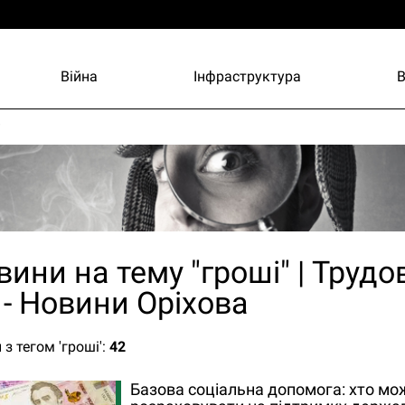
Війна
Інфраструктура
и
вини на тему "гроші" | Трудо
 - Новини Оріхова
з тегом 'гроші':
42
Базова соціальна допомога: хто мо