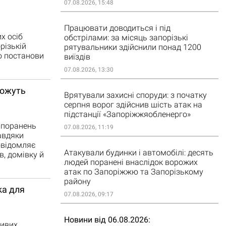
07.08.2026, 15:48
Працювати доводиться і під
х осіб
обстрілами: за місяць запорізькі
різькій
рятувальники здійснили понад 1200
то постанови
виїздів
07.08.2026, 13:30
можуть
Врятували захисні споруди: з початку
серпня ворог здійснив шість атак на
підстанції «Запоріжжяобленерго»
и поранень
07.08.2026, 11:19
авдяки
овідомляє
Атакували будинки і автомобілі: десять
в, домівку й
людей поранені внаслідок ворожих
атак по Запоріжжю та Запорізькому
району
ka для
07.08.2026, 09:17
Новини від 06.08.2026
ливих