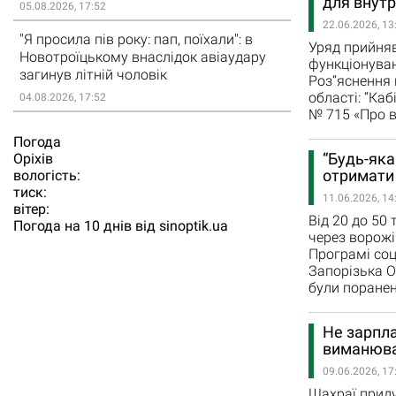
для внутр
05.08.2026, 17:52
22.06.2026, 13
"Я просила пів року: пап, поїхали": в
Уряд прийняв
Новотроїцькому внаслідок авіаудару
функціонува
загинув літній чоловік
Роз“яснення 
області: “Ка
04.08.2026, 17:52
№ 715 «Про в
Погода
“Будь-яка
Орiхiв
отримати
вологість:
тиск:
11.06.2026, 14
вітер:
Від 20 до 50
Погода на 10 днів від
sinoptik.ua
через ворожі
Програмі соц
Запорізька ОД
були поранен
Не зарпла
виманюва
09.06.2026, 17
Шахраї приду