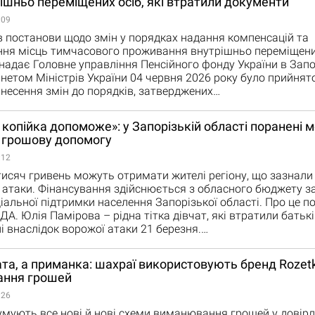
ішньо переміщених осіб, які втратили документи
:09
 постанови щодо змін у порядках надання компенсацій та
ння місць тимчасового проживання внутрішньо переміщени
надає Головне управління Пенсійного фонду України в Запо
бінетом Міністрів України 04 червня 2026 року було прийня
несення змін до порядків, затверджених…
 копійка допоможе»: у Запорізькій області поранені 
 грошову допомогу
:12
 тисяч гривень можуть отримати жителі регіону, що зазнал
 атаки. Фінансування здійснюється з обласного бюджету з
іальної підтримки населення Запорізької області. Про це п
А. Юлія Памірова – рідна тітка дівчат, які втратили батькі
і внаслідок ворожої атаки 21 березня.…
та, а приманка: шахраї використовують бренд Rozet
ння грошей
:26
мують все нові й нові схеми виманювання грошей у довір