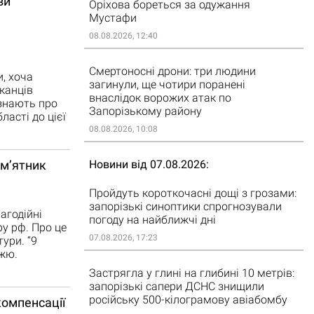
ви
Оріхова бореться за одужання
Мустафи
08.08.2026, 12:40
Смертоносні дрони: три людини
, хоча
загинули, ще чотири поранені
канців
внаслідок ворожих атак по
 знають про
Запорізькому району
асті до цієї
08.08.2026, 10:08
Новини від 07.08.2026
ам’ятник
Пройдуть короткочасні дощі з грозами:
запорізькі синоптики спрогнозували
агодійні
погоду на найближчі дні
ру рф. Про це
07.08.2026, 17:23
ури. “9
жжю.
Застрягла у глині на глибині 10 метрів:
запорізькі сапери ДСНС знищили
російську 500-кілограмову авіабомбу
компенсації