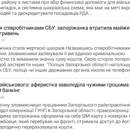
 району з листами про збір фінансової допомоги для військ
ипадок, а системна шахрайська схема, яка має на меті вкр
юдей та дискредитувати посадовців РДА.…
 співробітниками СБУ: запоріжанка втратила майже 
 гривень
:13
 жінка стала жертвою шахраїв Назвавшись співробітникам
їни, зловмисники залякували її вигаданою кримінальною
істю та виманили значну суму коштів. Свою історію потерп
щоб застерегти інших. "Поліція Запорізької області наголошу
и СБУ, поліції чи інших державних органів ніколи не телеф
військового: аферистка заволоділа чужими грошима
 банкінг
:49
ічну зловмисницю працівники Запорізького райуправління п
дділ комунікації ГУНП в Запорізькій області, правоохоронці 
дима запоріжанка оформила на себе SIM-карту з номером 
жбовця, який перебував на фронті, отримала доступ до йог
періодично перераховувала кошти…