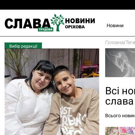
Новини
Головна
/
Тег
Вибір редакції
Всі но
слава
Всього новин 