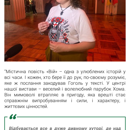
“Містична повість «Вій» – одна з улюблених історій у
всі часи. І кожен, хто бере її до рук, по-своєму розуміє,
яке ж послання закодував Гоголь у тексті. У центрі
нашої вистави – веселий і волелюбний парубок Хома.
Він мимоволі втрапляє в пригоду, яка врешті стає
справжнім випробуванням і сили, і характеру, і
життєвих цінностей.
Відбувається все в дуже дивному хуторі, де над