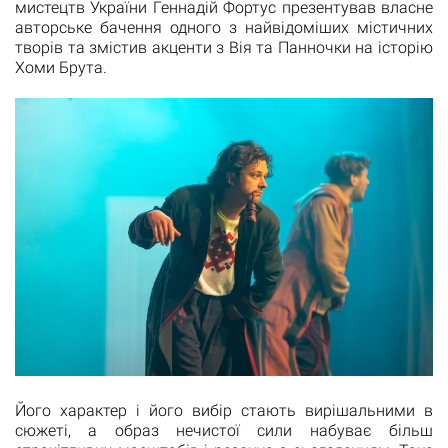
мистецтв України Геннадій Фортус презентував власне
авторське бачення одного з найвідоміших містичних
творів та змістив акценти з Вія та Панночки на історію
Хоми Брута.
Його характер і його вибір стають вирішальними в
сюжеті, а образ нечистої сили набуває більш