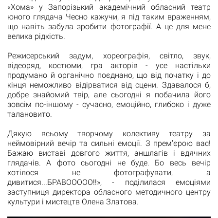
«Хома» у Запорізький академічний обласний театр
юного глядача Чесно кажучи, я під таким враженням,
що навіть забула зробити фотографії. А це для мене
велика рідкість.
Режисерський задум, хореографія, світло, звук,
відеоряд, костюми, гра акторів - усе настільки
продумано й органічно поєднано, що від початку і до
кінця неможливо відірватися від сцени. Здавалося б,
добре знайомий твір, але сьогодні я побачила його
зовсім по-іншому - сучасно, емоційно, глибоко і дуже
талановито.
Дякую всьому творчому колективу театру за
неймовірний вечір та сильні емоції. З прем'єрою вас!
Бажаю виставі довгого життя, аншлагів і вдячних
глядачів. А фото сьогодні не буде. Бо весь вечір
хотілося не фотографувати, а
дивитися...БРАВООООО!!», - поділилася емоціями
заступниця директора обласного методичного центру
культури і мистецтв Олена Златова.