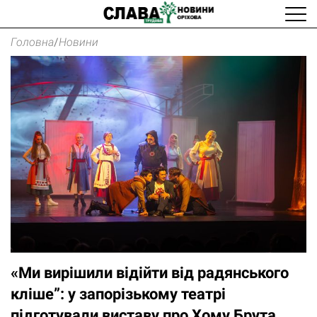
Головна
/
Новини
«Ми вирішили відійти від радянського
кліше”: у запорізькому театрі
підготували виставу про Хому Брута