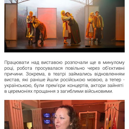
Працювати над виставою розпочали ще в минулому
році, робота просувалася повільно через об’єктивні
причини. Зокрема, в театрі займались відновленням
вистав, які раніше йшли російською мовою, а тепер -
українською, були прем'єри концертів, актори зайняті
в церемоніях прощання з загиблими військовими.