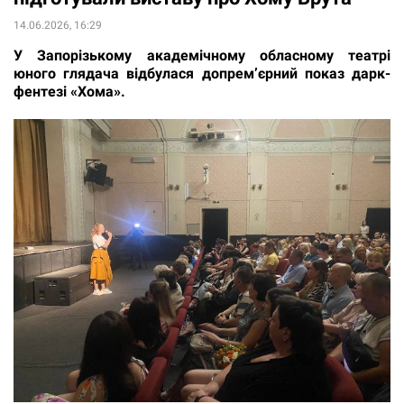
14.06.2026, 16:29
У Запорізькому академічному обласному театрі
юного глядача відбулася допрем’єрний показ дарк-
фентезі «Хома».