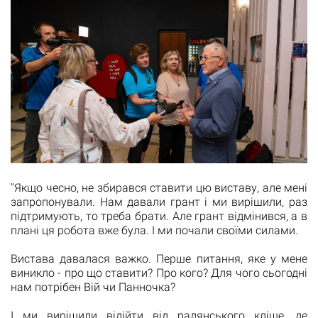
"Якщо чесно, не збирався ставити цю виставу, але мені
запропонували. Нам давали грант і ми вирішили, раз
підтримують, то треба брати. Але грант відмінився, а в
плані ця робота вже була. І ми почали своїми силами.
Вистава давалася важко. Перше питання, яке у мене
виникло - про що ставити? Про кого? Для чого сьогодні
нам потрібен Вій чи Панночка?
І ми вирішили відійти від радянського кліше, де