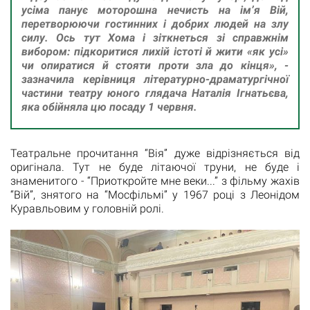
усіма панує моторошна нечисть на ім’я Вій,
перетворюючи гостинних і добрих людей на злу
силу. Ось тут Хома і зіткнеться зі справжнім
вибором: підкоритися лихій істоті й жити «як усі»
чи опиратися й стояти проти зла до кінця», -
зазначила керівниця літературно-драматургічної
частини театру юного глядача Наталія Ігнатьєва,
яка обійняла цю посаду 1 червня.
Театральне прочитання “Вія” дуже відрізняється від
оригінала. Тут не буде літаючої труни, не буде і
знаменитого - “Приоткройте мне веки...” з фільму жахів
“Вій”, знятого на “Мосфільмі” у 1967 році з Леонідом
Куравльовим у головній ролі.