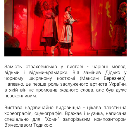
Замість страховиськів у виставі - чарівні молоді
відьми і відьми-крамарки. Вія замінив Дідько у
чорному шкіряному костюмі (Максим Березнер).
Напевно, це перша роль заслуженого артиста України,
в якій він не промовив жодного слова, але був дуже
переконливим.
Вистава надзвичайно видовищна - цікава пластична
хореографія, сценографія. Вражає і музика, написана
спеціально для "Хоми" запорізьким композитором
В'ячеславом Тодикою.