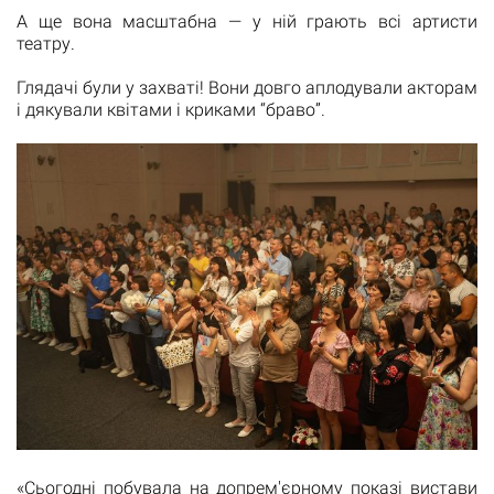
А ще вона масштабна — у ній грають всі артисти
театру.
Глядачі були у захваті! Вони довго аплодували акторам
і дякували квітами і криками “браво”.
«Сьогодні побувала на допрем'єрному показі вистави