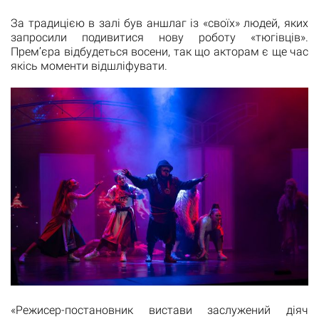
За традицією в залі був аншлаг із «своїх» людей, яких
запросили подивитися нову роботу «тюгівців».
Прем’єра відбудеться восени, так що акторам є ще час
якісь моменти відшліфувати.
«Режисер-постановник вистави заслужений діяч