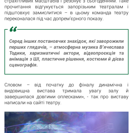
страхітливих масштабів і резонує з сьогоденням. Таке
прочитання відгукується запорізьким театралам і
підштовхує замислитися – в цьому команда театру
переконалася під час допрем’єрного показу.
Серед інших постановчих знахідок, які заворожили
перших глядачів, – атмосферна музика В’ячеслава
Тодики, харизматичні актори, відеопроєкція та
анімація з ШІ, пластичне рішення, костюми й дієва
сценографія.
Словом – від початку до фіналу динамічна і
видовищна вистава тримала увагу залу й
завершилася довгими оплесками», - так про виставу
написали на сайті театру.