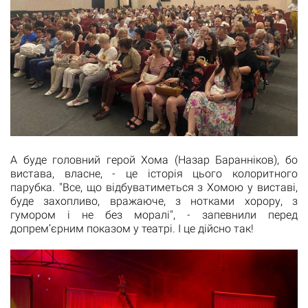
А буде головний герой Хома (Назар Баранніков), бо
вистава, власне, - це історія цього колоритного
парубка. "Все, що відбуватиметься з Хомою у виставі,
буде захопливо, вражаюче, з нотками хорору, з
гумором і не без моралі", - запевнили перед
допрем’єрним показом у театрі. І це дійсно так!