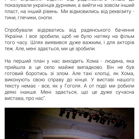
показували українців дурними, а вийти на зовсім інший
пласт, на інший рівень. Ми відмовились від реквізиту -
тини, глечики, снопи.
Спробували відірватись від радянського бачення
України. І все зробили, щоб не було натяку на фільм
того часу. Шлях виявився дуже важким, і для акторів
теж. Але, мені здається, ми це зробили.
На перший план у нас виходить Хома - людина, яка
прийшла в це село майже випадково. Він не був
готовий боротись зі злом. Але такі хлопці, як Хома,
виконують свою справу до кінця. У виставі нашого
тексту немає - все, як у Гоголя. А от події ми робили
деякі інакше. Мені здається, що це дуже сучасна
вистава, про нас".