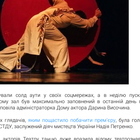
вали солд аути у своїх соцмережах, а в неділю пуска
ому зал був максимально заповнений в останній день 
озповіла адміністраторка Дому актора Дарина Височина.
х глядачів,
яким пощастило побачити прем'єру
, була го
НСТДУ, заслужений діяч мистецтв України Надія Петренко.
 акторів Театру танцю дуже вразила відому театрозна