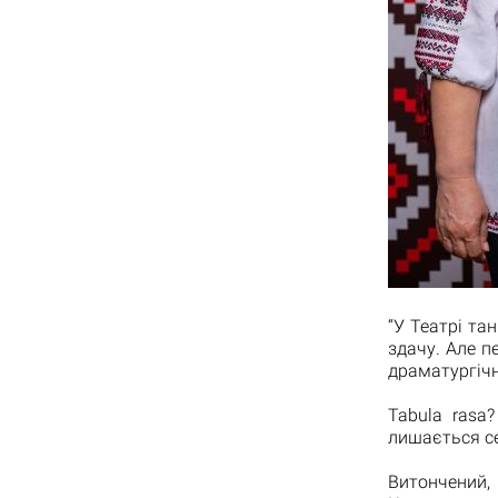
“У Театрі та
здачу. Але п
драматургічн
Tabula rasa
лишається се
Витончений,