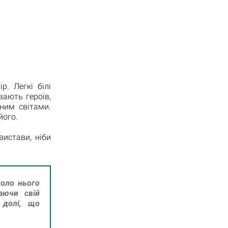
р. Легкі білі
вають героїв,
ним світами.
його.
вистави, ніби
коло нього
аючи свій
 долі, що