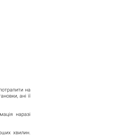
 потрапити на
новки, ані її
мація наразі
рших хвилин.