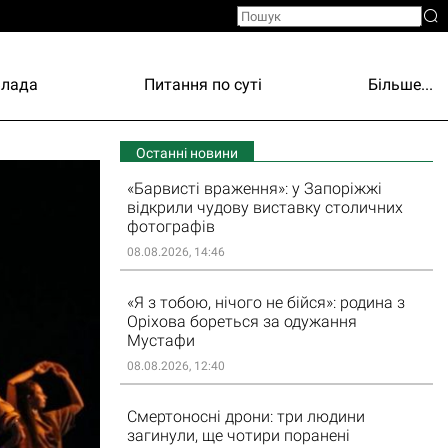
Влада
Питання по суті
Більше...
Останні новини
«Барвисті враження»: у Запоріжжі
відкрили чудову виставку столичних
фотографів
08.08.2026, 14:46
«Я з тобою, нічого не бійся»: родина з
Оріхова бореться за одужання
Мустафи
08.08.2026, 12:40
Смертоносні дрони: три людини
загинули, ще чотири поранені