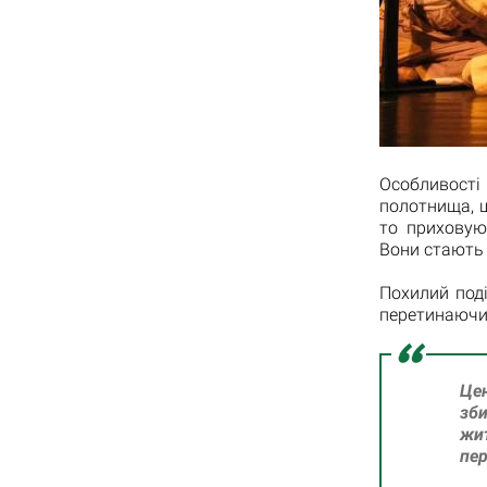
Особливості 
полотнища, щ
то приховую
Вони стають 
Похилий поді
перетинаючи 
Цен
зб
жи
пер