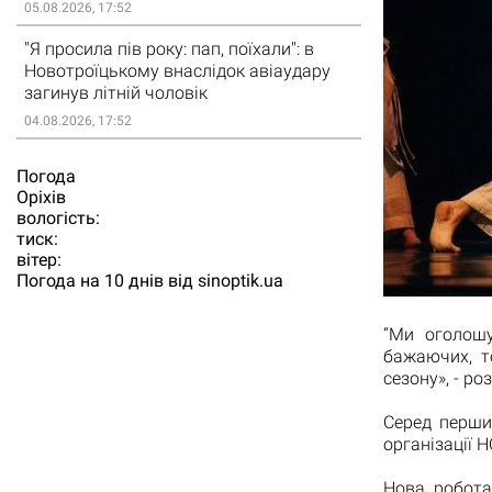
05.08.2026, 17:52
"Я просила пів року: пап, поїхали": в
Новотроїцькому внаслідок авіаудару
загинув літній чоловік
04.08.2026, 17:52
Погода
Орiхiв
вологість:
тиск:
вітер:
Погода на 10 днів від
sinoptik.ua
“Ми оголошу
бажаючих, т
сезону», - р
Серед перши
організації 
Нова робота