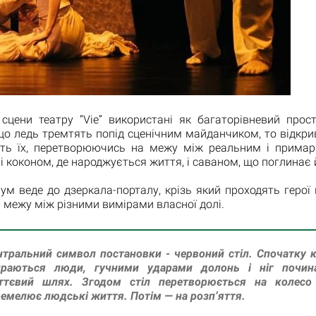
сцени театру “Vie” використані як багаторівневий прості
о ледь тремтять попід сценічним майданчиком, то відкри
ть їх, перетворюючись на межу між реальним і примар
і коконом, де народжується життя, і саваном, що поглинає 
ум веде до дзеркала-порталу, крізь який проходять герої 
межу між різними вимірами власної долі.
тральний символ постановки - червоний стіл. Спочатку 
ираються люди, гучними ударами долонь і ніг почин
ттєвий шлях. Згодом стіл перетворюється на колесо
емелює людські життя. Потім — на розп’яття.