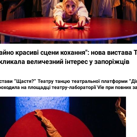
йно красиві сцени кохання": нова вистава 
кликала величезний інтерес у запоріжців
стави “Щастя?” Театру танцю театральної платформи “Дім
роходила на площадці театру-лабораторії Vie при повних з