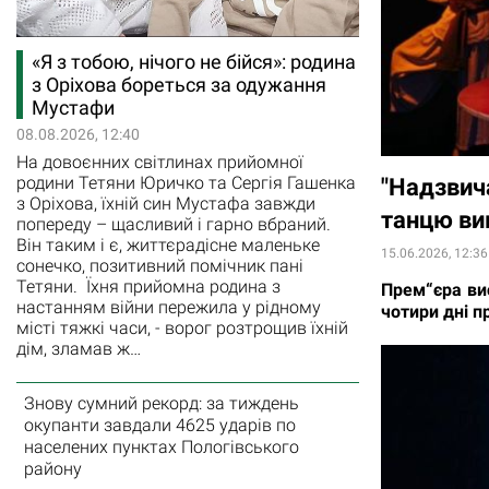
«Я з тобою, нічого не бійся»: родина
з Оріхова бореться за одужання
Мустафи
08.08.2026, 12:40
На довоєнних світлинах прийомної
родини Тетяни Юричко та Сергія Гашенка
"Надзвича
з Оріхова, їхній син Мустафа завжди
танцю ви
попереду – щасливий і гарно вбраний.
Він таким і є, життєрадісне маленьке
15.06.2026, 12:36
сонечко, позитивний помічник пані
Тетяни. Їхня прийомна родина з
Прем“єра ви
настанням війни пережила у рідному
чотири дні п
місті тяжкі часи, - ворог розтрощив їхній
дім, зламав ж…
Знову сумний рекорд: за тиждень
окупанти завдали 4625 ударів по
населених пунктах Пологівського
району