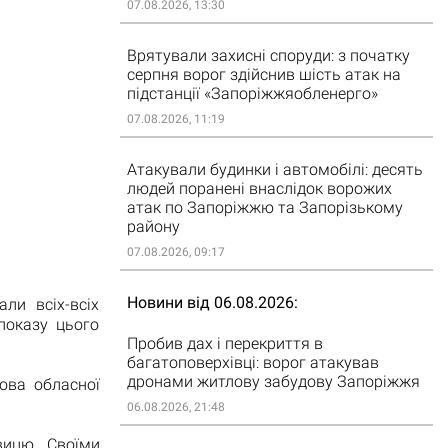
07.08.2026, 13:30
Врятували захисні споруди: з початку
серпня ворог здійснив шість атак на
підстанції «Запоріжжяобленерго»
07.08.2026, 11:19
Атакували будинки і автомобілі: десять
людей поранені внаслідок ворожих
атак по Запоріжжю та Запорізькому
району
07.08.2026, 09:17
Новини від 06.08.2026
ли всіх-всіх
показу цього
Пробив дах і перекриття в
багатоповерхівці: ворог атакував
дронами житлову забудову Запоріжжя
лова обласної
06.08.2026, 21:48
вицю. Своїми