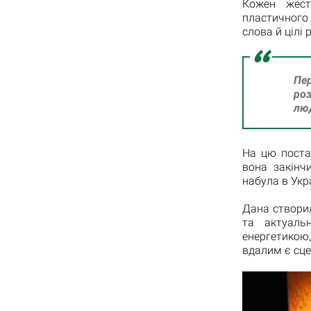
Кожен жест
пластичного 
слова й цілі 
Пер
роз
лю
На цю поста
вона закінч
набула в Укра
Дана створил
та актуаль
енергетикою
вдалим є сце