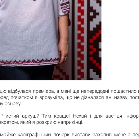
нцю відбулася прем’єра, а мені ще напередодні пощастило
еред початком я зрозуміла, що не дізналася ані назву поста
у основу...
? Чистий аркуш? Тим краще! Нехай і для вас ця інфор
кретом, який я розкрию наприкінці.
 майже каліграфічний почерк вистави захопив мене з пе