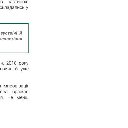
ав частиною
 складались у
зустрічі й
реплетіння
н. 2018 року
кевича й уже
 імпровізації
мова вражає
ння. Не менш