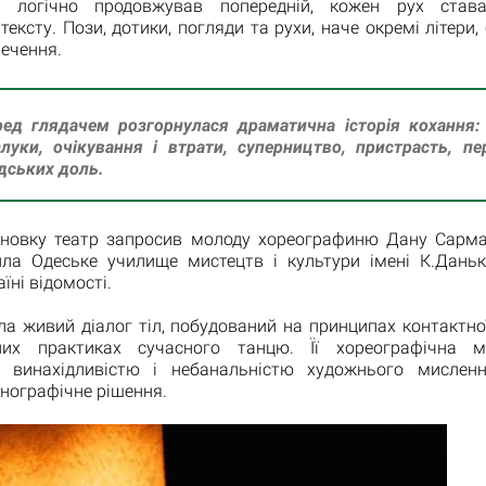
 логічно продовжував попередній, кожен рух став
тексту. Пози, дотики, погляди та рухи, наче окремі літери,
речення.
ед глядачем розгорнулася драматична історія кохання: 
луки, очікування і втрати, суперництво, пристрасть, пе
дських доль.
новку театр запросив молоду хореографиню Дану Сарма
ила Одеське училище мистецтв і культури імені К.Дань
їні відомості.
а живий діалог тіл, побудований на принципах контактної
них практиках сучасного танцю. Її хореографічна 
, винахідливістю і небанальністю художнього мисле
нографічне рішення.