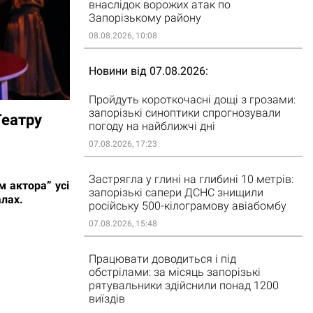
внаслідок ворожих атак по
Запорізькому району
08.08.2026, 10:08
Новини від 07.08.2026
Пройдуть короткочасні дощі з грозами:
запорізькі синоптики спрогнозували
Театру
погоду на найближчі дні
07.08.2026, 17:23
Застрягла у глині на глибині 10 метрів:
 актора” усі
запорізькі сапери ДСНС знищили
алах.
російську 500-кілограмову авіабомбу
07.08.2026, 15:48
Працювати доводиться і під
обстрілами: за місяць запорізькі
рятувальники здійснили понад 1200
виїздів