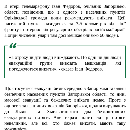
В етері телемарафону Іван Федоров, очільник Запорізької 
області повідомив, що з одного з населених пунктів 
Оріхівської громади вони рекомендують виїхати. Цей 
н
аселений пункт знаходиться за 3-5 кілометрів від лінії 
фронту і потерпає від регулярних обстрілів російської армії. 
Попри численні удари там досі мешкає близько 60 людей.
«Потроху звідти люди виїжджають. По одні чи дві люди 
евакуаційні групи вивозять мешканців, які 
погоджуються виїхати», - сказав Іван Федоров.
Що стосується евакуації безпосередньо з Запоріжжя та більш 
безпечних населених пунктів Запорізької області, то нині 
масової евакуації та бажаючих виїхати немає. Проте з 
одного з залізничних вокзалів Запоріжжя, щодня вирушають 
до Львова та Хмельницького два безкоштовних 
евакуаційних потяги. Але наразі попит на ці потяги 
невеликий, але всі, хто бажає виїхати, мають таку 
можливість.