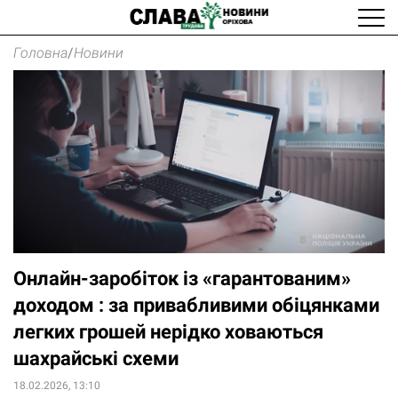
Головна
/
Новини
Онлайн-заробіток із «гарантованим»
доходом : за привабливими обіцянками
легких грошей нерідко ховаються
шахрайські схеми
18.02.2026, 13:10