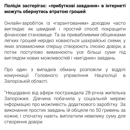
Поліція застерігає: «прибуткові завдання» в інтернеті
можуть обернутись втратою грошей
Онлайн-заробіток із «гарантованим» доходом часто
виглядає як швидкий і простий спосіб покращити
фінансове становище. Та за привабливими обіцянками
легких грошей нерідко ховаються шахрайські схеми, у
яких зловмисники спершу створюють ілюзію довіри, а
потім поступово виманюють усе більші суми під
виглядом нових можливостей і «вигідних» завдань.
Про один з випадків обману розповіли у відділі
комунікації Головного управління Нацполіції в
Запорізькій області.
"Нещодавно від афери постраждала 28-річна жителька
Запоріжжя. Дівчина побачила у соціальній мережі
інформацію про можливість додаткового заробітку. За
виконання простих завдань їй обіцяли по 50 гривень за
кожне, і спочатку навіть виплатили невелику суму для
створення довіри.