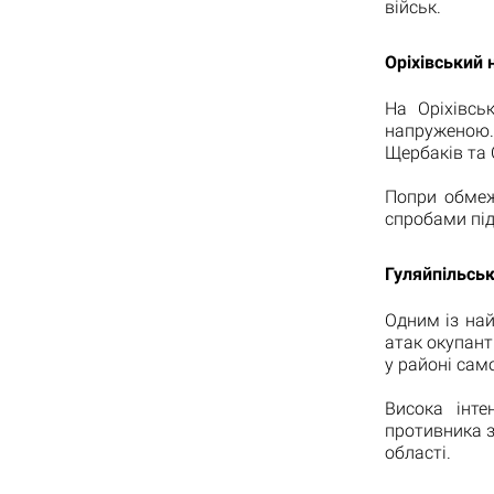
військ.
Оріхівський
На Оріхівсь
напруженою.
Щербаків та 
Попри обмеж
спробами під
Гуляйпільськ
Одним із на
атак окупант
у районі сам
Висока інте
противника з
області.