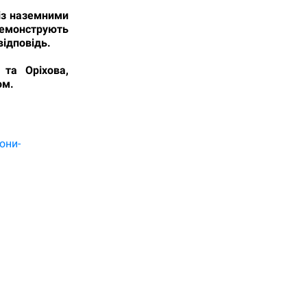
 із наземними
демонструють
відповідь.
 та Оріхова,
ом.
они-