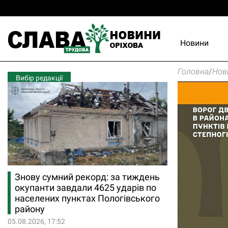
Новини
Головна
/
Нов
Вибір редакції
Знову сумний рекорд: за тиждень
окупанти завдали 4625 ударів по
населених пунктах Пологівського
району
05.08.2026, 17:52