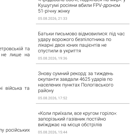
Кушугумі росіяни вбили FPV-дроном
51-річну жінку
05.08.2026, 21:33
Батьки письмово відмовилися: під час
удару ворожого безпілотника по
лікарні двох юних пацієнтів не
етровській та
спустили в укриття
и не лише на
05.08.2026, 19:36
Знову сумний рекорд: за тиждень
окупанти завдали 4625 ударів по
населених пунктах Пологівського
ні війська та
району
05.08.2026, 17:52
«Коли приїхали, все кругом горіло»:
запорізький газівник постійно
виїжджає на місця обстрілів
лу російських
05.08.2026, 15:44