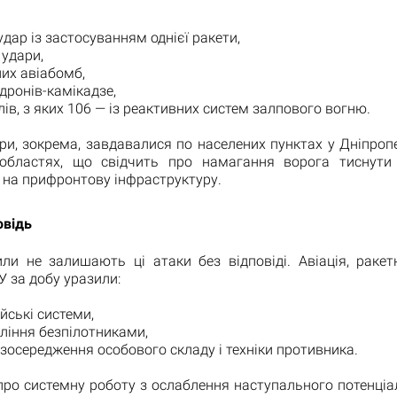
удар із застосуванням однієї ракети,
 удари,
них авіабомб,
 дронів-камікадзе,
лів, з яких 106 — із реактивних систем залпового вогню.
ари, зокрема, завдавалися по населених пунктах у Дніпроп
 областях, що свідчить про намагання ворога тиснут
й на прифронтову інфраструктуру.
овідь
или не залишають ці атаки без відповіді. Авіація, ракет
У за добу уразили:
ійські системи,
вління безпілотниками,
в зосередження особового складу і техніки противника.
про системну роботу з ослаблення наступального потенціа