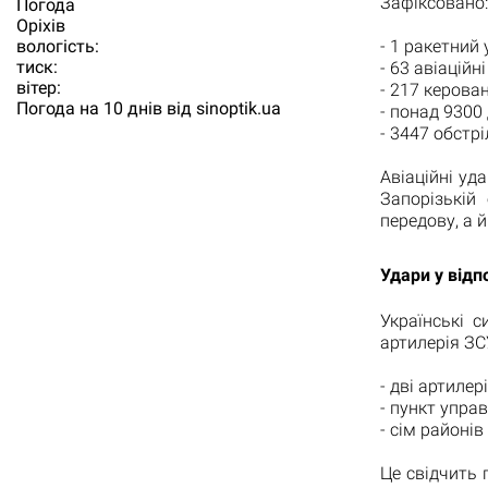
Зафіксовано:
Погода
Орiхiв
- 1 ракетний 
вологість:
тиск:
- 63 авіаційні
вітер:
- 217 керова
Погода на 10 днів від
sinoptik.ua
- понад 9300
- 3447 обстрі
Авіаційні уд
Запорізькій
передову, а 
Удари у відп
Українські с
артилерія ЗС
- дві артилер
- пункт упра
- сім районі
Це свідчить 