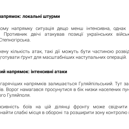
 напрямок: локальні штурми
кому напрямку ситуація дещо менш інтенсивна, однак
 Противник двічі атакував позиції українських війс
Степногірська.
ену кількість атак, такі дії можуть бути частиною розві
готувати ґрунт для масштабніших наступальних операцій.
ий напрямок: інтенсивні атаки
йгарячіших напрямків залишається Гуляйпільський. Тут за
ів. Ворог намагався просунутися в бік низки населених пун
ого Гуляйполя.
нсивність боїв на цій ділянці фронту може свідчит
найти слабкі місця в обороні та розширити зону контролю 