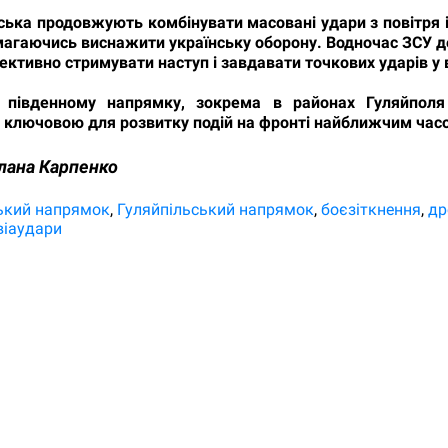
йська продовжують комбінувати масовані удари з повітря
магаючись виснажити українську оборону. Водночас ЗСУ 
ективно стримувати наступ і завдавати точкових ударів у 
 південному напрямку, зокрема в районах Гуляйполя
 ключовою для розвитку подій на фронті найближчим час
лана Карпенко
ський напрямок
Гуляйпільський напрямок
боєзіткнення
др
віаудари