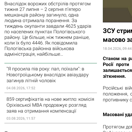
Внаслідок ворожих обстрілів протягом
тижня 27 липня – 2 серпня п’ятеро
мешканців району загинуло, одна
людина отримала поранення. За
тиждень окупанти завдали 4625 ударів
ЗСУ стрим
по населених пунктах Пологівського
району. Це більше, ніж тижнем раніше,
масово за
коли їх було 4446. Як повідомила
Пологівська районна військова
18.04.2026, 09:44
адміністрація, найбільше…
Станом на р
Росії проти
"Я просила пів року: пап, поїхали": в
залишаєтьс
Новотроїцькому внаслідок авіаудару
зіткнення.
загинув літній чоловік
Російські в
04.08.2026, 17:52
положення, 
859 сертифікатів на нове житло: комісія
противнику су
Оріхівської МВА продовжує розгляд
заяв на отримання компенсації
Масовані уда
03.08.2026, 11:57
Протягом доб