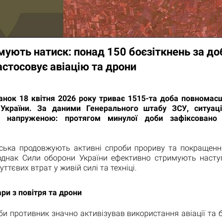
ують натиск: понад 150 боєзіткнень за доб
стосовує авіацію та дрони
анок 18 квітня 2026 року триває 1515-та доба повномасш
 України. За даними Генерального штабу ЗСУ, ситуац
я напруженою: протягом минулої доби зафіксовано
ійська продовжують активні спроби прориву та покращенн
однак Сили оборони України ефективно стримують насту
ттєвих втрат у живій силі та техніці.
ри з повітря та дрони
и противник значно активізував використання авіації та б