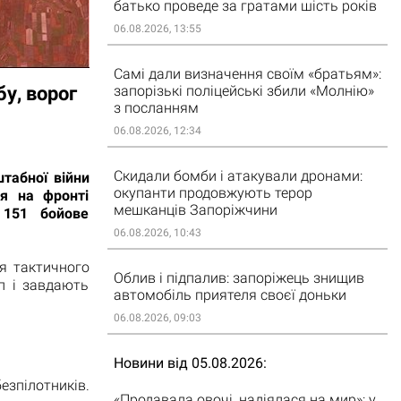
батько проведе за гратами шість років
06.08.2026, 13:55
Самі дали визначення своїм «братьям»:
у, ворог
запорізькі поліцейські збили «Молнію»
з посланням
06.08.2026, 12:34
Скидали бомби і атакували дронами:
табної війни
окупанти продовжують терор
ія на фронті
мешканців Запоріжчини
 151 бойове
06.08.2026, 10:43
я тактичного
Облив і підпалив: запоріжець знищив
п і завдають
автомобіль приятеля своєї доньки
06.08.2026, 09:03
Новини від 05.08.2026
езпілотників.
«Продавала овочі, надіялася на мир»: у