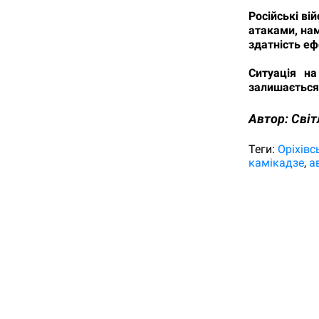
Російські ві
атаками, на
здатність еф
Ситуація на
залишається
Автор:
Світ
Теги:
Оріхів
камікадзе
а