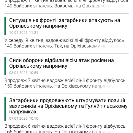
Впродовж 11 квітня вздовж всієї лінії фронту відбулось
149 бойових зіткнень. Зокрема, на Оріхівському
напрямку ворог проводив чотири наступальні дії
поблизу Малих Щербаків. Крім того, на
Ситуація на фронті: загарбники атакують на
Гуляйпільському напрямку відбулося три боєзіткнення
Оріхівському напрямку
з противником у районах населених пунктів Привільне,
10.04.2025, 11:21
Новосілка та Бурлацьке. Також росіяни завдали
авіаційні удари в районі Гуляйполя.…
У середу, 9 квітня, вздовж всієї лінії фронту відбулось
149 бойових зіткнень. Так, на Оріхівському напрямку
наші оборонці успішно відбили дев’ять ворожих атак у
районах Степового, Малих Щербаків, Лобкового та
Сили оборони відбили вісім атак росіян на
Щербаків, повідомляють у Генштабі ЗСУ. Водночас на
Оріхівському напрямку
Гуляйпільському напрямку противник здійснив п’ять
08.04.2025, 10:59
спроб просунутися вперед у районі Новосілки…
Впродовж 7 квітня вздовж всієї лінії фронту відбулось
159 бойових зіткнень. На Оріхівському напрямку
російські війська атакували в районах населених
пунктів Малі Щербаки, Степове та Щербаки. Всі вісім
Загарбники продовжують штурмувати позиції
ворожих атак наші оборонці відбили. На
захисників на Оріхівському та Гуляйпільському
Гуляйпільському напрямку минулої доби противник
напрямках
здійснив дві безрезультатні спроби просунутися
07.04.2025, 10:10
вперед у бік населеного пункту Шевченко.…
Впродовж 6 квітня вздовж всієї лінії фронту відбулось
165 бойових зіткнень. На Оріхівському напрямку