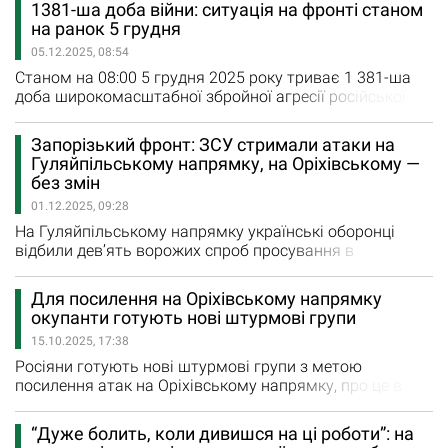
1381-ша доба війни: ситуація на фронті станом
завдаючи йому значних втрат. Протягом минулої доби
на ранок 5 грудня
на фронті зафіксовано 221 бойове зіткнення. За
05.12.2025, 08:54
уточненою інформацією, російські війська завдали
двох ракетних та 90 авіаційних…
Станом на 08:00 5 грудня 2025 року триває 1 381-ша
доба широкомасштабної збройної агресії російської
федерації проти України. Українські сили оборони
продовжують стійко стримувати натиск окупантів і
Запорізький фронт: ЗСУ стримали атаки на
завдавати їм значних втрат. Повідомляє Генеральний
Гуляйпільському напрямку, на Оріхівському —
штаб ЗСУ. За минулу добу зафіксовано 167 бойових
без змін
зіткнень. Противник здійснив 61 авіаційний удар,
01.12.2025, 09:28
застосувавши 173 керовані…
На Гуляйпільському напрямку українські оборонці
відбили дев’ять ворожих спроб просування в
напрямках Прилук, Варварівки, Гуляйполя та в районах
Солодкого й Успенівки. На Оріхівському напрямку
Для посилення на Оріхівському напрямку
противник наступальних дій не проводив. Розпочалася
окупанти готують нові штурмові групи
1 377-ма доба широкомасштабної збройної агресії рф
15.10.2025, 17:38
проти України. Загалом протягом минулої доби
зафіксовано 171 бойове…
Росіяни готують нові штурмові групи з метою
посилення атак на Оріхівському напрямку, про це в
коментарі кореспондентові Укрінформу заявив
Владислав Волошин, речник Сил оборони «Півдня». «За
“Дуже болить, коли дивишся на ці роботи”: на
даними нашої розвідки, противник готує в навчальних