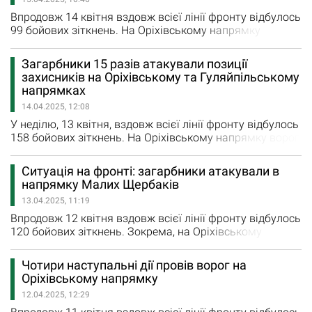
оборони відбили шість ворожих атак. Крім того, ворог
завдав…
Впродовж 14 квітня вздовж всієї лінії фронту відбулось
99 бойових зіткнень. На Оріхівському напрямку
українські захисники відбили три ворожі штурми у
районах населених пунктів Степове, Лобкове та Малі
Загарбники 15 разів атакували позиції
Щербаки. Крім того, російські загарбники завдали
захисників на Оріхівському та Гуляйпільському
авіаудари в районах Гуляйполя,
напрямках
Залізничного, Степногірська та Новоандріївки
14.04.2025, 12:08
Запорізької області. Загалом впродовж…
У неділю, 13 квітня, вздовж всієї лінії фронту відбулось
158 бойових зіткнень. На Оріхівському напрямку ворог
проводив чотири наступальні дії у районах Степового,
Щербаків та Малих Щербаків, повідомили у Генштабі
Ситуація на фронті: загарбники атакували в
ЗСУ. На Гуляйпільському напрямку відбулось 11
напрямку Малих Щербаків
бойових зіткнень з противником у районах Новополя,
13.04.2025, 11:19
Новосілки, Привільного, Вільного Поля та Шевченка.…
Впродовж 12 квітня вздовж всієї лінії фронту відбулось
120 бойових зіткнень. Зокрема, на Оріхівському
напрямку російські війська намагались просунутися
вперед. Сили оборони відбили одну ворожу атаку в
Чотири наступальні дії провів ворог на
напрямку Малих Щербаків. Крім того, агресор
Оріхівському напрямку
завдавав авіаційних ударів по Гуляйполю. Загалом
12.04.2025, 12:29
впродовж суботи росіяни завдали 135 авіаційних
ударів (скинув 249 керованих…