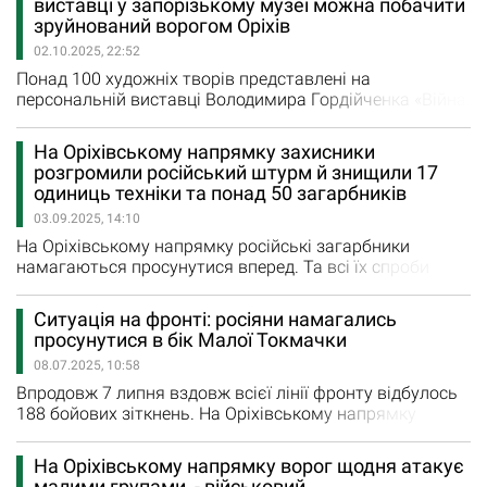
виставці у запорізькому музеї можна побачити
центрах і полігонах, які розташовані на тимчасово
зруйнований ворогом Оріхів
окупованих територіях Криму, Запорізької і
02.10.2025, 22:52
Херсонської областей,…
Понад 100 художніх творів представлені на
персональній виставці Володимира Гордійченка «Війна.
Оріхівський напрямок», яка відкрилася в обласному
художньому музеї в День захисників і захисниць
На Оріхівському напрямку захисники
України. Відкривали виставку в.о. директора обласного
розгромили російський штурм й знищили 17
художнього музею Юлія Мартиненко, головна
одиниць техніки та понад 50 загарбників
спеціалістка департаменту культури, туризму,
03.09.2025, 14:10
національностей…
На Оріхівському напрямку російські загарбники
намагаються просунутися вперед. Та всі їх спроби
невдалі. Зокрема, ворожий штурм від 29 серпня
розгромили воїни 65 окремої механізованої бригади
Ситуація на фронті: росіяни намагались
«Великий Луг». Як повідомили у пресслужбі 17-го
просунутися в бік Малої Токмачки
армійського корпусу, військові 65-ї ОМБр знищили сім
08.07.2025, 10:58
одиниць російської техніки та понад 30 загарбників.
Бронегрупи ворога…
Впродовж 7 липня вздовж всієї лінії фронту відбулось
188 бойових зіткнень. На Оріхівському напрямку
українські захисники відбили чотири ворожі атаки в
районі Кам’янського та у бік Малої Токмачки. Водночас
На Оріхівському напрямку ворог щодня атакує
Сили оборони успішно відбили чотири ворожих
малими групами, - військовий