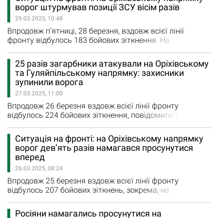
вчора, повідомили у Генштабі ЗСУ. На Оріхівському
ворог штурмував позиції ЗСУ вісім разів
напрямку ворог чотири рази атакував позиції наших
29.03.2025, 10:48
оборонців неподалік населених пунктів Малі Щербаки
та Степове. Крім того, військові…
Впродовж п’ятниці, 28 березня, вздовж всієї лінії
фронту відбулось 183 бойових зіткнення. На
Гуляйпільському напрямку наші захисники зупинили
чотири атаки у районі Привільного. На Оріхівському
25 разів загарбники атакували на Оріхівському
напрямку окупаційні війська вісім разів штурмували
та Гуляйпільському напрямку: захисники
позиції Сил оборони. Ворог намагався просунутися бік
зупинили ворога
Щербаків, Малих Щербаків, Малої Токмачки, Степового,
27.03.2025, 11:00
Кам’янського…
Впродовж 26 березня вздовж всієї лінії фронту
відбулось 224 бойових зіткнення, повідомили у
Генштабі ЗСУ. Зокрема, на Оріхівському напрямку
окупаційні війська дев’ять разів штурмували позиції
Ситуація на фронті: на Оріхівському напрямку
Сил оборони. Ворог намагався просунутися вперед в
ворог дев’ять разів намагався просунутися
районах Малих Щербаків, Лобкового, Щербаків та в
вперед
напрямку Степового. На Гуляйпільському напрямку
26.03.2025, 08:24
українські оборонці зупинили…
Впродовж 25 березня вздовж всієї лінії фронту
відбулось 207 бойових зіткнень, зокрема, на
Оріхівському та Гуляйпільському напрямку. На
Гуляйпільському напрямку Сили оборони зупинили
Росіяни намагались просунутися на
одну спробу ворога просунутися вперед поблизу