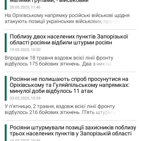
штурми поблизу Малинівки, що на Гуляйпільському
20.05.2025, 11:46
напрямку. Минулої доби росіяни завдали по Україні
загалом…
На Оріхівському напрямку російські військові щодня
атакують позиції українських військових, про що
повідомляють у Генеральному штабі ЗСУ. Як
повідомив військовий Станіслав Бунятов, з позивним
Поблизу двох населених пунктів Запорізької
«Осман», на Оріхівському напрямку ворог щодня лізе
області росіяни відбили штурми росіян
малими групами по 3–5 осіб. «Працюють за різними
19.05.2025, 10:00
тактиками: на баггі, мотоциклах, уночі, вдень,…
Впродовж 18 травня вздовж всієї лінії фронту
відбулось 175 бойових зіткнень. Два з них на
Оріхівському напрямку. Ворожі війська штурмували
позиції захисників поблизу Лук’янівського та в
Росіяни не полишають спроб просунутися на
напрямку Новоданилівки. Росіяни зазнали невдачі.
Оріхівському та Гуляйпільському напрямках:
Крім того, російські загарбники завдали авіаційні
минулої доби відбулось 11 атак
удари по Гуляйполю, Новодарівці та Новоандріївці
03.05.2025, 10:39
Запорізької області. Загалом…
У п’ятницю, 2 травня, вздовж всієї лінії фронту
відбулось 216 бойових зіткнень. П’ять штурмів
здійснили російські війська на Оріхівському напрямку
в районах Щербаків, Малої Токмачки та Степового,
Росіяни штурмували позиції захисників поблизу
повідомили у Генштабі ЗСУ. На Гуляйпільському
трьох населених пунктів у Запорізькій області
напрямку, поблизу Високого (колишнє Червоне), Сили
15.04.2025, 10:46