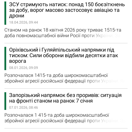
заволоділа серцями двох мужніх хороших людей. Про
ЗСУ стримують натиск: понад 150 боєзіткнень
песика - насамкінець, це вишенька на торті. Спершу
за добу, ворог масово застосовує авіацію та
хочу, щоб земляки дізналися про одного із захисників
дрони
Запорізького краю, офіцера Володимира Шуляка,…
18.04.2026, 09:44
Станом на ранок 18 квітня 2026 року триває 1515-та
доба повномасштабної війни Росії проти України. За
даними Генерального штабу ЗСУ, ситуація на фронті
залишається напруженою: протягом минулої доби
Оріхівський і Гуляйпільський напрямки під
зафіксовано 151 бойове зіткнення. Російські війська
тиском: Сили оборони відбили десятки атак
продовжують активні спроби прориву та покращення
ворога
тактичного положення, однак Сили оборони України
08.01.2026, 09:09
ефективно стримують…
Розпочалася 1415-та доба широкомасштабної
збройної агресії російської федерації проти України. Як
повідомляє Генштаб ЗСУ, українські Сили оборони
продовжують стримувати наступ противника,
Запорізький напрямок без проривів: ситуація
завдаючи йому значних втрат. Загальна обстановка
на фронті станом на ранок 7 січня
Протягом минулої доби зафіксовано 275 бойових
07.01.2026, 08:46
зіткнень. Противник завдав одного ракетного та 27
авіаційних ударів, застосував дві…
Розпочалася 1 415-та доба широкомасштабної
збройної агресії російської федерації проти України. За
повідомленням Генштабу ЗСУ, українські захисники
продовжують стійко стримувати натиск противника,