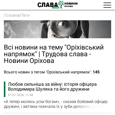
Головна
/
Теги
Всі новини на тему "Оріхівський
напрямок" | Трудова слава -
Новини Оріхова
Всього новин з тегом 'Оріхівський напрямок':
145
Любов сильніша за війну: історія офіцера
Володимира Шуляка та його дружини
07.07.2026, 11:48
«А тепер молись усім богам», - сказав бойовий офіцер
дружині, і автівка помчала їх у зуби диявола Ця історія
про любов, війну, людяність і фронтову Жульку, яка