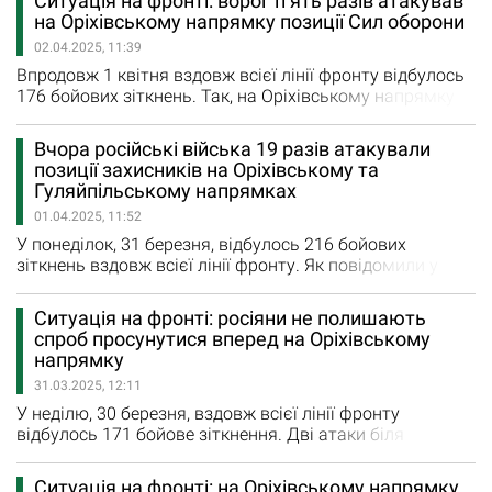
Ситуація на фронті: ворог п’ять разів атакував
пунктів Степове, Малі Щербаки, Кам’янське та
на Оріхівському напрямку позиції Сил оборони
Новоданилівка. На Гуляйпільському напрямку, поблизу
02.04.2025, 11:39
Привільного та Новосілки, Сили оборони успішно
відбили п’ять…
Впродовж 1 квітня вздовж всієї лінії фронту відбулось
176 бойових зіткнень. Так, на Оріхівському напрямку
загарбники здійснили п’ять марних атак. Росіяни
атакували позиції наших захисників у бік
Вчора російські війська 19 разів атакували
Новоданилівки та Степового. Також противник п’ять
позиції захисників на Оріхівському та
разів атакував позиції наших захисників поблизу
Гуляйпільському напрямках
Привільного та у бік Новополя на Гуляйпільському
01.04.2025, 11:52
напрямку.…
У понеділок, 31 березня, відбулось 216 бойових
зіткнень вздовж всієї лінії фронту. Як повідомили у
Генштабі ЗСУ, на Оріхівському напрямку ворог дев’ять
разів атакував позиції наших оборонців поблизу
Ситуація на фронті: росіяни не полишають
населених пунктів Малі Щербаки, Лобкове, Щербаки,
спроб просунутися вперед на Оріхівському
Кам’янське та Новоданилівка. На Гуляйпільському
напрямку
напрямку загарбники 10 раз атакували позиції
31.03.2025, 12:11
захисників поблизу…
У неділю, 30 березня, вздовж всієї лінії фронту
відбулось 171 бойове зіткнення. Дві атаки біля
Привільного та в бік Вільного Поля на
Гуляйпільському напрямку здійснили загарбники
Ситуація на фронті: на Оріхівському напрямку