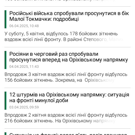
загарбник чотири рази атакували позиції Сил оборони.
Противник атакував в районах Щербаків, Малих
Російські війська спробували просунутися в бік
Щербаків та Кам’янського. Також окупанти тричі
Малої Токмачки: подробиці
атакували позиції наших захисників, у районах
06.04.2025, 10:48
Привільного та Вільного Поля на Гуляйпільському
напрямку. Крім…
У суботу, 5 квітня, відбулось 178 бойових зіткнень
вздовж всієї лінії фронту. В районі Степового, Малих
Щербаків та в бік Малої Токмачки та Новоандріївки
загарбники атакували позиції українських військових,
Росіяни в черговий раз спробували
повідомили у Генштабі ЗСУ. Усі чотири атаки
просунутися вперед на Оріхівському напрямку
противника на Оріхівському напрямку вдалось
04.04.2025, 11:43
відбити. На Гуляйпільському напрямку біля Рівнополя
російські війська…
Впродовж 3 квітня вздовж всієї лінії фронту відбулось
156 бойових зіткнень. Зокрема, на Оріхівському
напрямку в районах населених пунктів Степове, Малі
Щербаки та Кам’янське загарбники здійснили вісім
12 штурмів на Оріхівському напрямку: ситуація
марних атак на позиції наших захисників. Крім того,
на фронті минулої доби
російські загарбники завдали удари по районах
03.04.2025, 09:59
населених пунктів Січневе, Великомихайлівка,
Малинівка, Комишуваха…
Впродовж 2 квітня вздовж всієї лінії фронту відбулось
216 бойових зіткнень. На Оріхівському напрямку
загарбники здійснили 12 штурмів позицій наших
захисників. Противник атакував в районах населених