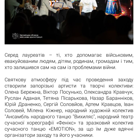
Серед лауреатів – ті, хто допомагає військовим,
евакуйованим людям, дітям, родинам, громадам і тим,
хто залишився сам на сам із проблемами війни.
Святкову атмосферу під час проведення заходу
створили запорізькі артисти та творчі колективи:
Олена Бережна, Віктор Посунько, Олександра Кравчук,
Руслан Аданая, Тетяна Пісарькова, Назар Баранніков,
Юрій Драненко, Сергій Соловйов, Артем Кравцов, Іван
Соловей, Мілена Кіжнер, народний художній колектив
"Ансамбль народного танцю "Вихиляс", народний театр
сучасної хореографії «Фенікс» та зразковий колектив
сучасного танцю «EMOTION», за що їм дуже вдячні
організатори заходу та його учасники.