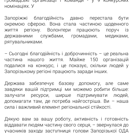
громадські організації і команди - у 9 конкурсних
номінаціях. У
Запоріжжі благодійність давно перестала бути
окремою сферою. Вона стала частиною щоденного
життя регіону. Волонтери працюють поруч із
державними службами, громадами, медиками,
рятувальниками.
– Сьогодні благодійність і доброчинність – це реальна
частина нашого життя. Майже 150 організацій
подалися на конкурс, і це показує, скільки людей у
Запорізькому регіоні працюють заради інших.
Держава забезпечує базову допомогу, але саме
завдяки вашій підтримці ми можемо робити більше:
залучати ресурси, ширше підтримувати людей,
допомагати там, де потреба найгостріша. Ви – наша
сила і важливий елемент регіональної стійкості.
Дякую вам за вашу роботу, активність і готовність
віддавати людям частину свого серця, – звернулася до
учасників заходу заступниця голови Запорізької ОДА