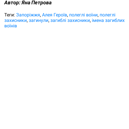
Автор:
Яна Петрова
Теги:
Запоріжжя
Алея Героїв
полеглі воїни
полеглі
захисники
загинули
загиблі захисники
імена загиблих
воїнів