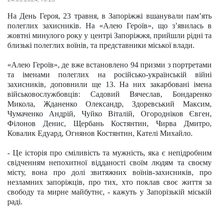
На День Героя, 23 травня, в Запоріжжі вшанували пам’ять 
полеглих захисників. На «Алею Героїв», що з’явилась в 
жовтні минулого року у центрі Запоріжжя, прийшли рідні та 
близькі полеглих воїнів, та представники міської влади.
«Алею Героїв», де вже встановлено 94 призми з портретами 
та іменами полеглих на російсько-українській війні 
захисників, доповнили ще 13. На них закарбовані імена 
військовослужбовців: Садовий Вячеслав, Бондаренко 
Микола, Жданенко Олександр, Здоревський Максим, 
Чумаченко Андрій, Чуйко Віталій, Огородніков Євген, 
Філонов Денис, Щербань Костянтин, Чирва Дмитро, 
Ковалик Едуард, Огнянов Костянтин, Кателі Михайло.
- Це історія про сміливість та мужність, яка є непідробним 
свідченням непохитної відданості своїм людям та своєму 
місту, вона про долі звитяжних воїнів-захисників, про 
незламних запоріжців, про тих, хто поклав своє життя за 
свободу та мирне майбутнє, - кажуть у Запорізькій міській 
раді.