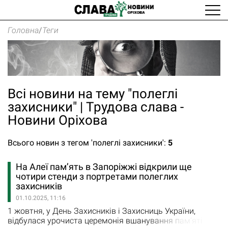
Головна
/
Теги
Всі новини на тему "полеглі
захисники" | Трудова слава -
Новини Оріхова
Всього новин з тегом 'полеглі захисники':
5
На Алеї пам’ять в Запоріжжі відкрили ще
чотири стенди з портретами полеглих
захисників
01.10.2025, 11:16
1 жовтня, у День Захисників і Захисниць України,
відбулася урочиста церемонія вшанування пам’яті