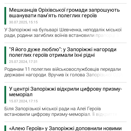
загиблих військових на Алеї пам’яті полеглих Героїв у
Запоріжжі. Присутні вшанували загиблих воїнів
Мешканців Оріхівської громади запрошують
хвилиною мовчання та покладанням квітів.
вшанувати пам’ять полеглих героїв
Напередодні Дня Захисників і Захисниць на алеї
30.07.2025, 15:15
з’явилися чотири нових стенди, де розміщено портрети
ще 336 загиблих…
У Запоріжжі на бульварі Шевченка, неподалік міської
ради, родини загиблих воїнів встановили прапорці з
іменами своїх полеглих героїв. Нещодавно його
привели до ладу. Завтра, 31 липня, о 10:00 години
"Я його дуже люблю": у Запоріжжі нагороди
відбудеться вшанування пам’яті полеглих захисників.
полеглих героїв отримали їхні рідні
«Громадська організація РазомUA» ініціює зустріч, щоб
25.07.2024, 17:31
доставити нові прапорці - на честь побратимів,…
Родинам 11 полеглих військовослужбовців передали
державні нагороди. Вручив їх голова Запорізької ОДА
Іван Федоров. Командування 23 окремої бригади
охорони громадського порядку "Хортиця" НГУ, 15
У центрі Запоріжжі відкрили цифрову призму-
бригади оперативного призначення ім. Героя України
меморіал
лейтенанта Богдана Завади НГУ спільно з головою
15.07.2024, 17:15
Запорізької обласної адміністрації Іваном Федоровим
висловили слова…
Біля Запорізької міської ради на Алеї Героїв
встановили цифрову призму-меморіал. Її відкриття
відбулось сьогодні, 15 липня. Зараз у ній міститься
інформація про 128 запорізьких захисників, які
«Алею Героїв» у Запоріжжі доповнили новими
загинули боронячи Україну від російських загарбників.