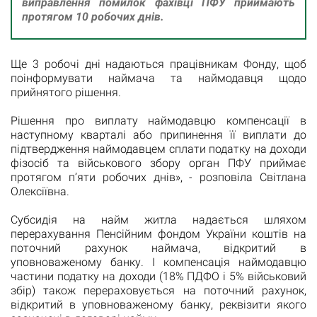
виправлення помилок фахівці ПФУ приймають
протягом 10 робочих днів.
Ще 3 робочі дні надаються працівникам Фонду, щоб
поінформувати наймача та наймодавця щодо
прийнятого рішення.
Рішення про виплату наймодавцю компенсації в
наступному кварталі або припинення її виплати до
підтвердження наймодавцем сплати податку на доходи
фізосіб та військового збору орган ПФУ приймає
протягом п’яти робочих днів», - розповіла Світлана
Олексіївна.
Субсидія на найм житла надається шляхом
перерахування Пенсійним фондом України коштів на
поточний рахунок наймача, відкритий в
уповноваженому банку. І компенсація наймодавцю
частини податку на доходи (18% ПДФО і 5% військовий
збір) також перераховується на поточний рахунок,
відкритий в уповноваженому банку, реквізити якого