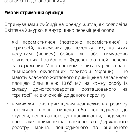
зазначені в договорі найму.
Умови отримання субсидії
Отримувачами субсидії на оренду житла, як розповіла
Світлана Жмурко, є внутрішньо переміщені особи:
які перемістилися (повторно перемістилися) з
територій, включених до переліку тих, на яких
ведуться (велися) бойові дії, або тимчасово
окупованих Російською Федерацією (цей перелік
затверджений Міністерством з питань реінтеграції
тимчасово окупованих територій України) і не
мають власного житлового приміщення загальною
площею більше ніж 13,65 м2 на кожну особу із
складу домогосподарства, розташованого на
території, не включеній до даного переліку;
в яких житлове приміщення незалежно від розміру
загальної площі знищено або пошкоджено до
ступеня, непридатного для проживання, і відомості
про таке приміщення внесено до Державного
реєстру майна, пошкодженого та знищеного