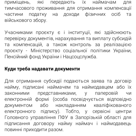
приміщень, які передають їх наймачам для
тимчасового проживання для отримання компенсації
частини податку на доходи фізичних осіб та
військового збору.
Учасниками проєкту є і інституції, які здійснюють
перевірку документів, нарахування та виплату субсидій
та компенсацій, а також контроль за реалізацією
проєкту - Міністерство соціальної політики України,
Пенсійний фонд України і Нацсоцслужба.
Куди треба надавати документи
Для отримання субсидії подаються заява та договір
найму, підписані наймачем та наймодавцем або їх
законними представниками, у паперовій чи
електронній формі (особа посвідчується відповідно
документом або накладанням кваліфікованого
електронного підпису). Тобто, у сервісні центри
Головного управління ПФУ в Запорізькій області для
підписання договору найму наймач і наймодавець
повинні приходити разом.