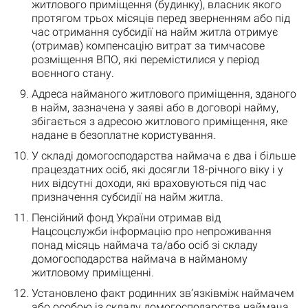
житлового приміщення (будинку), власник якого
протягом трьох місяців перед зверненням або під
час отримання субсидії на найм житла отримує
(отримав) компенсацію витрат за тимчасове
розміщення ВПО, які перемістилися у період
воєнного стану.
Адреса найманого житлового приміщення, зданого
в найм, зазначена у заяві або в договорі найму,
збігається з адресою житлового приміщення, яке
надане в безоплатне користування.
У складі домогосподарства наймача є два і більше
працездатних осіб, які досягли 18-річного віку і у
них відсутні доходи, які враховуються під час
призначення субсидії на найм житла.
Пенсійний фонд України отримав від
Нацсоцслужби інформацію про непроживання
понад місяць наймача та/або осіб зі складу
домогосподарства наймача в найманому
житловому приміщенні.
Установлено факт родинних зв’язківміж наймачем
або особою із складу домогосподарства наймача