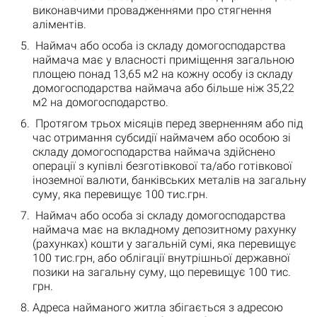
виконавчими провадженнями про стягнення
аліментів.
Наймач або особа із складу домогосподарства
наймача має у власності приміщення загальною
площею понад 13,65 м2 на кожну особу із складу
домогосподарства наймача або більше ніж 35,22
м2 на домогосподарство.
Протягом трьох місяців перед зверненням або під
час отримання субсидії наймачем або особою зі
складу домогосподарства наймача здійснено
операції з купівлі безготівкової та/або готівкової
іноземної валюти, банківських металів на загальну
суму, яка перевищує 100 тис.грн.
Наймач або особа зі складу домогосподарства
наймача має на вкладному депозитному рахунку
(рахунках) кошти у загальній сумі, яка перевищує
100 тис.грн, або облігації внутрішньої державної
позики на загальну суму, що перевищує 100 тис.
грн.
Адреса найманого житла збігається з адресою