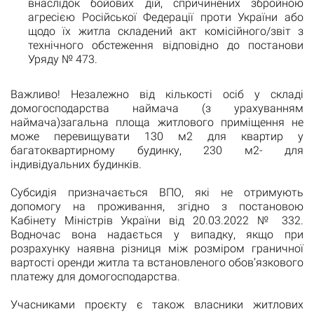
внаслідок бойових дій, спричинених збройною
агресією Російської Федерації проти України або
щодо їх житла складений акт комісійного/звіт з
технічного обстеження відповідно до постанови
Уряду № 473.
Важливо! Незалежно від кількості осіб у складі
домогосподарства наймача (з урахуванням
наймача)загальна площа житлового приміщення не
може перевищувати 130 м2 для квартир у
багатоквартирному будинку, 230 м2- для
індивідуальних будинків.
Субсидія призначається ВПО, які не отримують
допомогу на проживання, згідно з постановою
Кабінету Міністрів України від 20.03.2022 № 332.
Водночас вона надається у випадку, якщо при
розрахунку наявна різниця між розміром граничної
вартості оренди житла та встановленого обов’язкового
платежу для домогосподарства.
Учасниками проєкту є також власники житлових