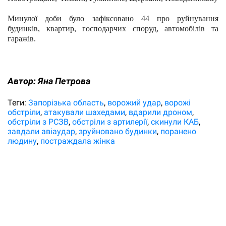
Минулої доби було зафіксовано 44 про руйнування 
будинків, квартир, господарчих споруд, автомобілів та 
гаражів.
Автор:
Яна Петрова
Теги:
Запорізька область
ворожий удар
ворожі
обстріли
атакували шахедами
вдарили дроном
обстріли з РСЗВ
обстріли з артилерії
скинули КАБ
завдали авіаудар
зруйновано будинки
поранено
людину
постраждала жінка