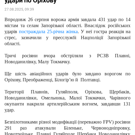
удари по Оріхову
27.08.2025, 09:39
Впродовж 26 серпня ворожа армія завдала 431 удар по 14 
містам та селам Запорізької області. Внаслідок російських 
ударів 
постраждала 25-річна жінка
. У неї гостра реакція на 
стрес, зазначили у пресслужбі Нацполіції Запорізької 
області.
Тричі росіяни вчора обстріляли з РСЗВ Плавні, 
Новоданилівку, Малу Токмачку.
Ще шість авіаційних ударів було завдано ворогом по 
Оріхову, Преображенці, Білогірʼю й  Полтавці.
Території Плавнів, Гуляйполя, Оріхова, Щербаків, 
Новоданилівки, Омельника, Малої Токмачки, Чарівного 
окупанти накрили артилерійським вогнем, завдавши 131 
удар.
Безпілотниками різної модифікації (переважно FPV) росіяни 
291 раз атакували Біленьке, Червонодніпровку, 
Новотроїцьке,  Плавні, Гуляйполе, Щербаки, Новоданилівку