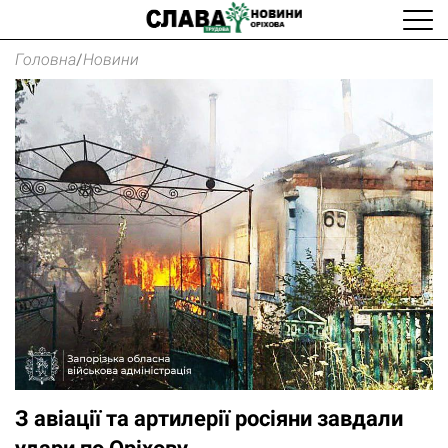
Головна
/
Новини
З авіації та артилерії росіяни завдали