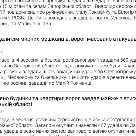
ересня російські загарбники завдали 476 ударів з різного 
 15 містам та селам Запорізької області. Внаслідок ворож
17 повідомлень про руйнування. Малу Токмачку та Білогір’
яли з РСЗВ. Ще п’ять авіаударів завдав ворог по Успенівці, 
ниці та Малинівці. 135…
ли сім мирних мешканців: ворог масовано атакував
:18
ерга, 4 вересня, військові російської армії завдали 569 уда
ня по Запорізькій області. Під ворожим вогнем були 14 міст
ра росіяни завдали шість авіаційних ударів по Степногірську
ці, Червоному та Омельнику. Ще шість ударів з реактивни
гню росіяни завдали по Малій Токмачці,…
о будинки та квартири: ворог завдав майже півтися
зькій області
:32
еди, 3 вересня, російські терористичні війська обстріляли 
різької області. Загалом окупанти нанесли 487 ударів по За
ть ударів з реактивних систем залпового вогню окупанти н