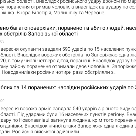
різької області. Внаслідок російського удару дроном по ма
 поранення отримав чоловік, а внаслідок авіаудару по се
жінка. Вчора Білогірʼя, Малинівку та Червоне…
о багатоповерхівки, поранено та вбито людей: нас
х обстрілів Запорізької області
:03
вересня окупанти завдали 590 ударів по 15 населених пунк
області. Внаслідок ворожих обстрілів по Запоріжжю одна л
20, в тому числі четверо дітей, поранені. Внаслідок удару 
ому району поранення отримали двоє чоловіків. Запоріжжя
 Новоданилівки росіяни чотири рази обстріляли з…
блих та 14 поранених: наслідки російських ударів по 
:00
вересня ворожа армія завдала 540 ударів з різного виду о
області. Під ударами були 16 населених пунктів регіону. Вна
удару по Новопавлівці загинула людина, крім того поранен
гданівки. Внаслідок нічної атаки Запоріжжя одна людина 
дали. Російські військові здійснили…