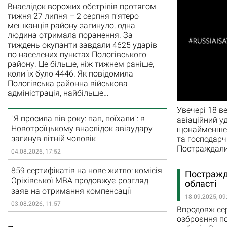
Внаслідок ворожих обстрілів протягом
тижня 27 липня – 2 серпня п’ятеро
мешканців району загинуло, одна
людина отримала поранення. За
тиждень окупанти завдали 4625 ударів
по населених пунктах Пологівського
району. Це більше, ніж тижнем раніше,
коли їх було 4446. Як повідомила
Пологівська районна військова
адміністрація, найбільше…
Увечері 18 в
"Я просила пів року: пап, поїхали": в
авіаційний у
Новотроїцькому внаслідок авіаудару
щонайменше 
загинув літній чоловік
та господарч
Постраждалим
04.08.2026, 17:52
859 сертифікатів на нове житло: комісія
Постражда
Оріхівської МВА продовжує розгляд
області
заяв на отримання компенсації
18.09.2025, 09
03.08.2026, 11:57
Впродовж сер
озброєння по