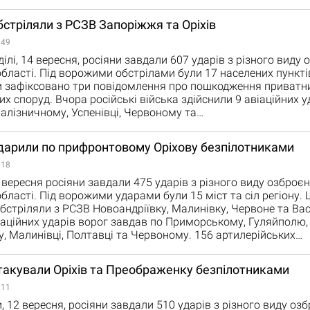
бстріляли з РСЗВ Запоріжжя та Оріхів
:49
ілі, 14 вересня, росіяни завдали 607 ударів з різного виду 
області. Під ворожими обстрілами були 17 населених пунктів
 зафіксовано три повідомлення про пошкодження приватни
их споруд. Вчора російські війська здійснили 9 авіаційних у
алізничному, Успенівці, Червоному та…
дарили по прифронтовому Оріхову безпілотниками
:18
вересня росіяни завдали 475 ударів з різного виду озброєн
бласті. Під ворожими ударами були 15 міст та сіл регіону. 
бстріляли з РСЗВ Новоандріївку, Малинівку, Червоне та Вас
іаційних ударів ворог завдав по Приморському, Гуляйполю,
, Малинівці, Полтавці та Червоному. 156 артилерійських…
такували Оріхів та Преображенку безпілотниками
:11
, 12 вересня, росіяни завдали 510 ударів з різного виду оз