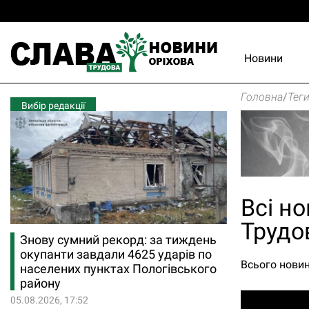
Новини
Головна
/
Тег
Вибір редакції
Всі но
Трудо
Знову сумний рекорд: за тиждень
окупанти завдали 4625 ударів по
Всього новин
населених пунктах Пологівського
району
05.08.2026, 17:52