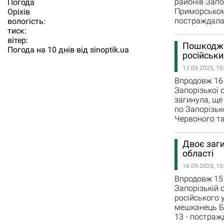
районів Запо
Погода
Приморському
Орiхiв
постраждала 
вологість:
тиск:
вітер:
Пошкоджен
Погода на 10 днів від
sinoptik.ua
російськи
17.09.2025, 10
Впродовж 16 
Запорізької 
загинула, ще 
по Запорізьк
Червоного та
Двоє заги
області
16.09.2025, 10
Впродовж 15 
Запорізькій 
російського 
мешканець Бо
13 - постраж