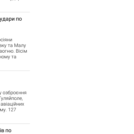
удари по
осіяни
вку та Малу
вогню. Вісім
ному та
ду озброєння
Гуляйполе,
 авіаційних
му. 127
ів по