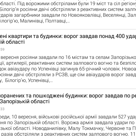
області. Під ворожими обстрілами були 19 міст та сіл регіон
Білогірʼя росіяни двічі обстріляли з реактивних систем зал
ударів загарбники завдали по Новояковлівці, Веселянці, За
логірʼю, Малинівці, Полтавці,…
і квартири та будинки: ворог завдав понад 400 удар
ій області
:59
вересня росіяни завдали по 16 містам та селам Запорізько
ції, артилерії, реактивних систем залпового вогню та безпіл
док авіаудару по Успенівці загинув 65-річний чоловік. Новоа
сіяни двічі обстріляли з РСЗВ, ще сім авіаударів ворог зав
 Білогір’ю, Успенівці,…
оранених та пошкоджені будинки: ворог завдав по ре
 Запорізькій області
:33
ди, 10 вересня, військові російської армії завдали 527 удар
ня по Запорізькій області. Ворожа армія завдала удари по 
зької області. Новоданилівку, Малу Токмачку, Червоне та 
ь разів обстріляли з реактивних систем залпового вогню. 11