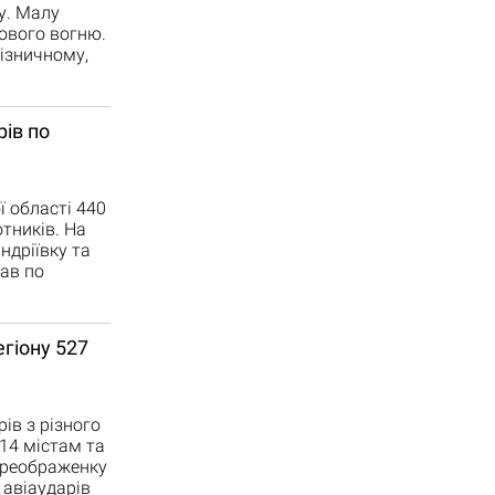
у. Малу
пового вогню.
лізничному,
ів по
ї області 440
отників. На
ндріївку та
дав по
гіону 527
ів з різного
14 містам та
Преображенку
 авіаударів