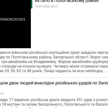
на село в Пологівському районі
19.09.2025, 09:31
ересня військові російської окупаційної армії завдали черго
дар по Пологівському району Запорізької області. Ворог ск
три авіабомби на Воздвижівку. Ворожі авіабомби зруйнув
і споруди на кількох вулицях. Четверо жінок отримали пора
 29, 50, 63 та 88 років. Лікарі надають їм всю необхідну…
ли двоє людей внаслідок російських ударів по Запо
:32
еди, 17 вересня, російська армія завдала 551 удар з різног
 18 містам та селам Запорізького, Пологівського та Васил