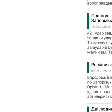
ворог завдав
Пошкодже
Запорізьк
10.09.2025, 09
421 удар зав
завдали удар
Токмачку оку
авіаударів б
Малинівці. Т
Росіяни а
09.09.2025, 11
Впродовж 8 в
по Запорізькі
Оріхів та Ма
ударів ворог
артилерійськ
Дві людин