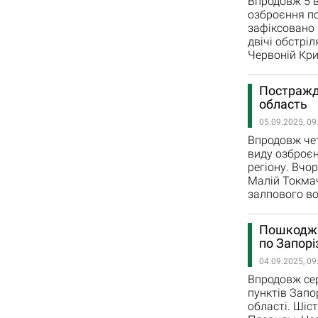
Впродовж 5 в
озброєння по
зафіксовано 
двічі обстріл
Червоній Кри
Постражда
область
05.09.2025, 09
Впродовж четв
виду озброєн
регіону. Вчо
Малій Токмач
залпового во
Пошкоджен
по Запорі
04.09.2025, 09
Впродовж сер
пунктів Запо
області. Шіс