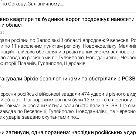
 по Оріхову, Залізничному,…
но квартири та будинки: ворог продовжує наносити 
ій області
:26
дали росіяни по Запорізькій області впродовж 9 вересня. Р
и по 11 населеним пунктам регіону. Новояковлівку, Малині
паційні війська обстріляли з реактивних систем залпового 
уло завдано росіянами по Гуляйполю, Новоданилівці, Черво
ериторії Плавнів, Гуляйполя, Щербаків,…
такували Оріхів безпілотниками та обстріляли з РСЗВ
:00
ересня російські військові завдали 474 удари з різного ви
й області. Під ворожим вогнем були 13 міст та сіл регіону. 
лу Токмачку росіяни чотири рази обстріляли з РСЗВ. Ще сім
 завдав по Веселянці, Гуляйполю, Новоданилівці та Червоно
их ударів завдано окупантами по…
и загинули, одна поранена: наслідки російських удар