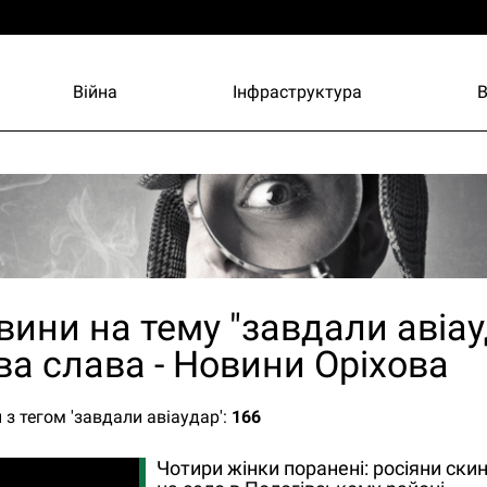
Війна
Інфраструктура
и
вини на тему "завдали авіау
ва слава - Новини Оріхова
 з тегом 'завдали авіаудар':
166
Чотири жінки поранені: росіяни ски