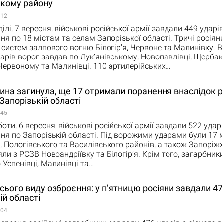
ькому району
:12
лі, 7 вересня, військові російської армії завдали 449 ударів
ня по 18 містам та селам Запорізької області. Тричі росіян
 систем залпового вогню Білогірʼя, Червоне та Малинівку. В
дарів ворог завдав по Лукʼянівському, Новопавлівці, Щербак
ервоному та Малинівці. 110 артилерійських…
на загинула, ще 17 отримали поранення внаслідок р
 Запорізькій області
:45
ти, 6 вересня, військові російської армії завдали 522 удар
ня по Запорізькій області. Під ворожими ударами були 17 м
, Пологівського та Василівського районів, а також Запоріж
яли з РСЗВ Новоандріївку та Білогірʼя. Крім того, загарбник
 Успенівці, Малинівці та…
усього виду озброєння: у п’ятницю росіяни завдали 47
ій області
:04