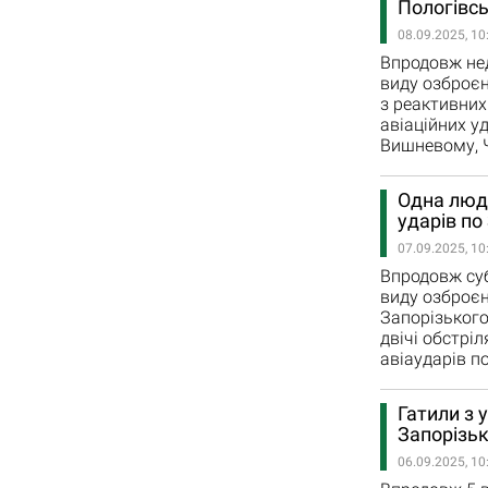
Пологівс
08.09.2025, 10
Впродовж неді
виду озброєн
з реактивних
авіаційних у
Вишневому, Ч
Одна люди
ударів по
07.09.2025, 10
Впродовж субо
виду озброєн
Запорізького
двічі обстріл
авіаударів по
Гатили з 
Запорізьк
06.09.2025, 10