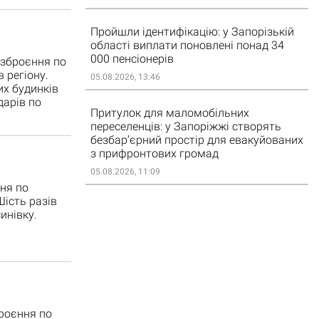
Пройшли ідентифікацію: у Запорізькій
області виплати поновлені понад 34
000 пенсіонерів
озброєння по
 регіону.
05.08.2026, 13:46
х будинків
дарів по
Притулок для маломобільних
переселенців: у Запоріжжі створять
безбар’єрний простір для евакуйованих
з прифронтових громад
05.08.2026, 11:09
ня по
Шість разів
инівку.
броєння по