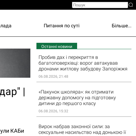
Влада
Питання по суті
Більше...
Останні новини
Пробив дах і перекриття в
багатоповерхівці: ворог автакував
дронами житлову забудову Запоріжжя
06.08.2026, 21:48
дар" |
«Пакунок школяра»: як отримати
державну допомогу на підготовку
дитини до першого класу
06.08.2026, 15:32
Вирок набрав законної сили: за
нули КАБи
сексуальне насильство над донькою її