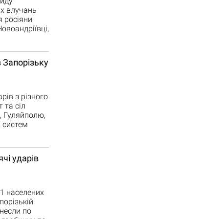
виду
их влучань
я росіяни
Новоандріївці,
 Запорізьку
рів з різного
 та сіл
, Гуляйполю,
х систем
чі ударів
11 населених
порізькій
анесли по