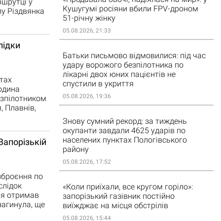
ршрутці у
Кушугумі росіяни вбили FPV-дроном
лу Різдвянка
51-річну жінку
05.08.2026, 21:33
лідки
Батьки письмово відмовилися: під час
удару ворожого безпілотника по
лікарні двох юних пацієнтів не
тах
спустили в укриття
юдина
05.08.2026, 19:36
безпілотником
, Плавнів,
Знову сумний рекорд: за тиждень
окупанти завдали 4625 ударів по
населених пунктах Пологівського
Запорізькій
району
05.08.2026, 17:52
зброєння по
слідок
«Коли приїхали, все кругом горіло»:
ня отримав
запорізький газівник постійно
загинула, ще
виїжджає на місця обстрілів
05.08.2026, 15:44