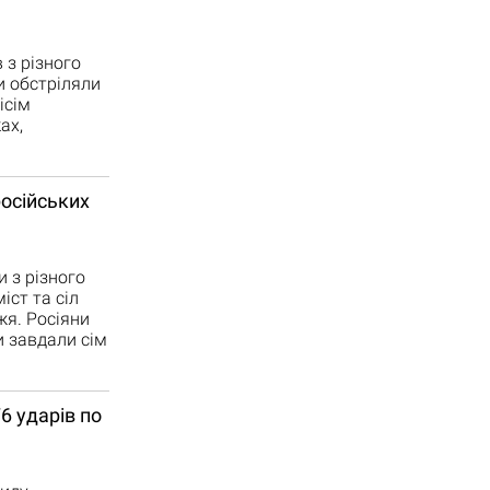
 з різного
и обстріляли
ісім
ах,
осійських
и з різного
іст та сіл
жя. Росіяни
и завдали сім
6 ударів по