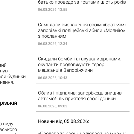
батько проведе за гратами шість років
06.08.2026, 13:55
Самі дали визначення своїм «братьям»:
запорізькі поліцейські збили «Молнію»
з посланням
06.08.2026, 12:34
Скидали бомби і атакували дронами:
окупанти продовжують терор
вий
мешканців Запоріжчини
инув
али будинки
06.08.2026, 10:43
нення.
Облив і підпалив: запоріжець знищив
автомобіль приятеля своєї доньки
різькій
06.08.2026, 09:03
Новини від 05.08.2026
о виду
івського
«Продавала овочі, надіялася на мир»: у