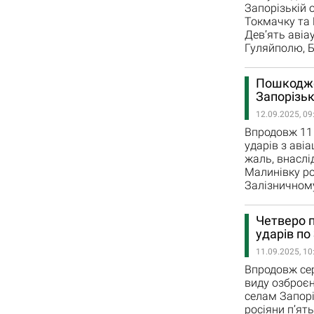
Запорізькій 
Токмачку та 
Дев’ять авіа
Гуляйполю, Бі
Пошкоджен
Запорізьк
12.09.2025, 09
Впродовж 11 
ударів з авіа
жаль, внаслі
Малинівку ро
Залізничному,
Четверо п
ударів по
11.09.2025, 10
Впродовж сере
виду озброєн
селам Запорі
росіяни п’ят