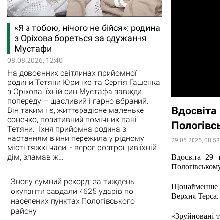
«Я з тобою, нічого не бійся»: родина
з Оріхова бореться за одужання
Мустафи
08.08.2026, 12:40
На довоєнних світлинах прийомної
родини Тетяни Юричко та Сергія Гашенка
з Оріхова, їхній син Мустафа завжди
попереду – щасливий і гарно вбраний.
Вдосвіта 
Він таким і є, життєрадісне маленьке
сонечко, позитивний помічник пані
Пологівс
Тетяни. Їхня прийомна родина з
настанням війни пережила у рідному
29.05.2025, 08:58
місті тяжкі часи, - ворог розтрощив їхній
дім, зламав ж…
Вдосвіта 29 т
Пологівському
Знову сумний рекорд: за тиждень
Щонайменше п’
окупанти завдали 4625 ударів по
Верхня Терса.
населених пунктах Пологівського
району
«Зруйновані т