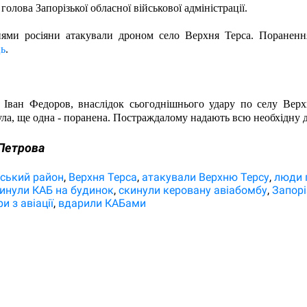
голова Запорізької обласної військової адміністрації.
нями росіяни атакували дроном село Верхня Терса. Пораненн
ь
.  
 Іван Федоров, внаслідок сьогоднішнього удару по селу Верхн
ла, ще одна - поранена. Постраждалому надають всю необхідну д
Петрова
вський район
Верхня Терса
атакували Верхню Терсу
люди 
инули КАБ на будинок
скинули керовану авіабомбу
Запорі
и з авіації
вдарили КАБами