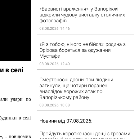
«Барвисті враження»: у Запоріжжі
відкрили чудову виставку столичних
фотографів
08.08.2026, 14:46
«Я з тобою, нічого не бійся»: родина з
Оріхова бореться за одужання
Мустафи
08.08.2026, 12:40
и в селі
Смертоносні дрони: три людини
загинули, ще чотири поранені
внаслідок ворожих атак по
Запорізькому району
дали удари по 
08.08.2026, 10:08
удинки в селі 
Новини від 07.08.2026
Пройдуть короткочасні дощі з грозами:
, - повідомив 