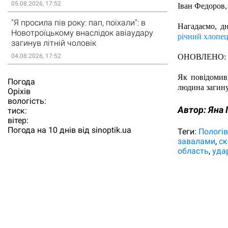
05.08.2026, 17:52
Іван Федоров, 
"Я просила пів року: пап, поїхали": в
Нагадаємо, д
Новотроїцькому внаслідок авіаудару
річний хлопец
загинув літній чоловік
04.08.2026, 17:52
ОНОВЛЕНО:
Як повідомив
Погода
людина загину
Орiхiв
вологість:
Автор:
Яна 
тиск:
вітер:
Погода на 10 днів від
sinoptik.ua
Теги:
Пологі
завалами
ск
область
удар