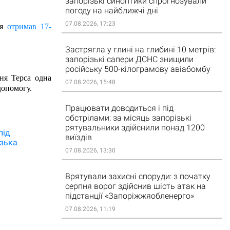
запорізькі синоптики спрогнозували
погоду на найближчі дні
07.08.2026, 17:23
я 
отримав 17-
Застрягла у глині на глибині 10 метрів:
запорізькі сапери ДСНС знищили
російську 500-кілограмову авіабомбу
я Терса одна 
07.08.2026, 15:48
опомогу. 
Працювати доводиться і під
обстрілами: за місяць запорізькі
рятувальники здійснили понад 1200
під
виїздів
зька
07.08.2026, 13:30
Врятували захисні споруди: з початку
серпня ворог здійснив шість атак на
підстанції «Запоріжжяобленерго»
07.08.2026, 11:19