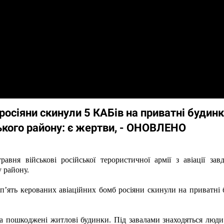
росіяни скинули 5 КАБів на приватні будинк
ького району: є жертви, - ОНОВЛЕНО
равня військові російської терористичної армії з авіації зав
 району.
ять керованих авіаційних бомб росіяни скинули на приватні б
а пошкоджені житлові будинки. Під завалами знаходяться люди»