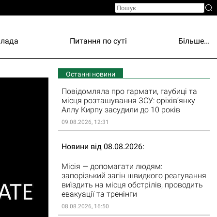
Влада
Питання по суті
Більше...
Останні новини
Повідомляла про гармати, гаубиці та
місця розташування ЗСУ: оріхів’янку
Аллу Кирпу засудили до 10 років
09.08.2026, 12:31
Новини від 08.08.2026
Місія — допомагати людям:
запорізький загін швидкого реагування
виїздить на місця обстрілів, проводить
евакуації та тренінги
08.08.2026, 16:50