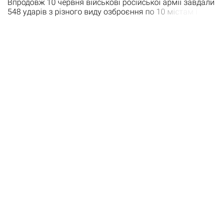
Впродовж 10 червня військові російської армії завдали
548 ударів з різного виду озброєння по 10 містам і
селам Запорізької області. Вчора ворог завдав 4 удари
керованими авіаційними бомбами по Цвітковому.
Внаслідок російських ударів зруйновано пошкоджено 5
будинків, в трьох з них виникла пожежа. Двоє жінок та
чоловік отримали поранення. Ще один авіаційний удар
ворог…