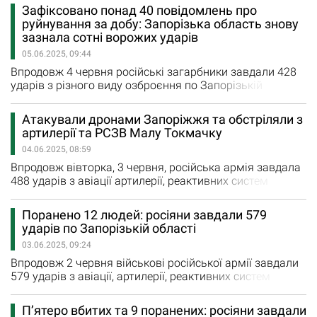
та сіл регіону. П’ять разів росіяни обстріляли з
Зафіксовано понад 40 повідомлень про
реактивних систем залпового вогню Кам'янське та
руйнування за добу: Запорізька область знову
Гуляйполе. 16 авіаційних ударів загарбники завдали по
зазнала сотні ворожих ударів
Камʼянському, Гуляйполю, Новоандріївці, Малинівці,…
05.06.2025, 09:44
Впродовж 4 червня російські загарбники завдали 428
ударів з різного виду озброєння по Запорізькій
області. Впродовж середи окупанти завдали удари по
14 населеним пунктам регіону. Чотири удари з
Атакували дронами Запоріжжя та обстріляли з
реактивних систем залпового вогню ворог завдав
артилерії та РСЗВ Малу Токмачку
Кам'янському та Малій Токмачці. Ще 20 авіаударів
04.06.2025, 08:59
ворог наніс по Тернуватому, Камʼянському,
Залізничному, Новоандріївці,…
Впродовж вівторка, 3 червня, російська армія завдала
488 ударів з авіації артилерії, реактивних систем
залпового вогню та безпілотників по Запорізькій
області. Під ворожим вогнем були 17 міст та сіл
Поранено 12 людей: росіяни завдали 579
регіону. З РСЗВ росіяни сім разів обстріляли
ударів по Запорізькій області
Кам'янське, Щербаки, Малу Токмачку та Новодарівку.
03.06.2025, 09:24
Впродовж доби окупанти завдали 488 ударів по 17
населених пунктах…
Впродовж 2 червня військові російської армії завдали
579 ударів з авіації, артилерії, реактивних систем
залпового вогню та безпілотників по Запорізькій
області. Під ворожим вогнем були 16 міст та сіл
П’ятеро вбитих та 9 поранених: росіяни завдали
регіону. Вісім разів ворог обстріляв з реактивних