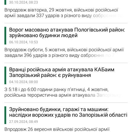
30.10.2024, 08:23
Преображенці та…
Впродовж вівторка, 29 жовтня, військові російської
армії завдали 337 ударів з різного виду озброєння по
12 містам та селам Запорізької області. Внаслідок
ворожих обстрілів зруйновано та пошкоджено 7
Ворог масовано атакував Пологівський район:
будинків мирних мешканців та об’єктів
зруйновано будинки людей
інфраструктури. За даними Запорізької ОВА, вчора
06.10.2024, 10:53
російська армія завдала 25 авіаційних ударів по
Оріхову, Новоандріївці, Білогір'ю…
Впродовж суботи, 5 жовтня, військові російської армії
завдали 396 ударів з різного виду озброєння по 7
містам та селам Запорізької області. Внаслідок
ворожих ударів зруйновано та пошкоджено 18
Вранці російська армія атакувала КАБаим
будинків мирних мешканців та об’єктів
Запорізький район: є руйнування
інфраструктури. За даними Запорізької ОВА, вчора
04.10.2024, 08:00
окупанти завдали авіаційний удар по Левадному. Крім
того, 16 разів обстріляли з реактивних…
З 5:18 і до 6:00 години ранку п’ятниці, 4 жовтня,
російська терористична армія атакувала Запорізьку
область з авіації. На жаль, є влучання. За даними
Запорізької ОВА, ворог поцілив по одному з населених
Зруйновано будинки, гаражі та машини:
пунктів Запорізького району. На щастя обійшлось без
наслідки ворожих ударів по Запорізькій області
постраждалих. «Вибуховою хвилею та уламками
27.09.2024, 08:49
пошкоджено вікна, фасад та дах приватних будинків»,…
Впродовж 26 вересня військові російської армії