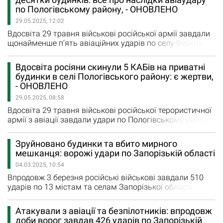
допомогу, а також деблокували тіла загиблих з-під
по Пологівському району, - ОНОВЛЕНО
завалів. На жаль, внаслідок російського авіаудару
29.05.2025, 12:02
загинули чоловіки…
Вдосвіта 29 травня військові російської армії завдали
щонайменше п’ять авіаційних ударів по селу Верхня
Терса Пологівського району. Внаслідок російського
удару керованими авіаційними бомбами вщент
Вдосвіта росіяни скинули 5 КАБів на приватні
зруйновано 5 приватних будинків, ще 50 – отримали
будинки в селі Пологівського району: є жертви,
пошкодження. Також повідомляється, що один з
- ОНОВЛЕНО
будинків внаслідок атаки згорів. Крім того, через
29.05.2025, 08:58
понівечені повітряні…
Вдосвіта 29 травня військові російської терористичної
армії з авіації завдали удари по Пологівському району.
Щонайменше п’ять керованих авіаційних бомб росіяни
скинули на приватні будинки в селі Верхня Терса.
Зруйновано будинки та вбито мирного
«Зруйновані та пошкоджені житлові будинки. Під
мешканця: ворожі удари по Запорізькій області
завалами знаходяться люди», - повідомив Іван
04.03.2025, 10:54
Федоров, голова Запорізької обласної військової…
Впродовж 3 березня російські військові завдали 510
ударів по 13 містам та селам Запорізької області.
Внаслідок ворожих обстрілів зруйновано та
пошкоджено 17 квартир, приватних будинків,
Атакували з авіації та безпілотників: впродовж
автомобілів та гаражів. За даними Запорізької ОВА,
доби ворог завдав 426 ударів по Запорізькій