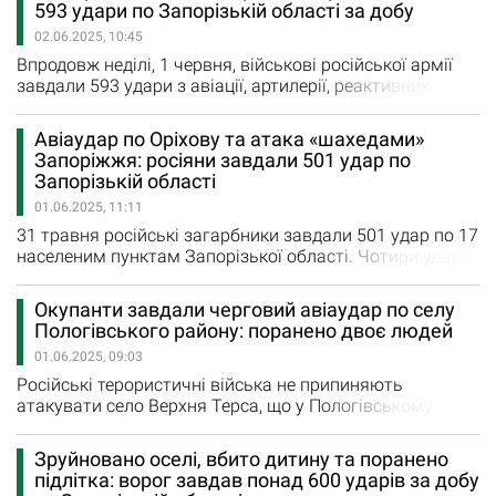
593 удари по Запорізькій області за добу
систем залпового вогню Кам'янське, Степове,
02.06.2025, 10:45
Новоданилівку, Малу Токмачку та Новодарівку. Ще 11
ударів ворог завдав…
Впродовж неділі, 1 червня, військові російської армії
завдали 593 удари з авіації, артилерії, реактивних
систем залпового вогню та безпілотників по
Запорізькій області. На жаль, російські удари вбили 5
Авіаудар по Оріхову та атака «шахедами»
мирних мешканців, ще 9 людей отримали поранення. У
Запоріжжя: росіяни завдали 501 удар по
неділю росіяни завдали ракетний удар по Запоріжжю,
Запорізькій області
ще шість разів обстріляли з РСЗВ Кам'янське,
01.06.2025, 11:11
Новодарівку, Малу…
31 травня російські загарбники завдали 501 удар по 17
населеним пунктам Запорізької області. Чотири удари
з реактивних систем залпового вогню окупанти
завдали по Кам’янському, Щербакам та Чарівному. По
Окупанти завдали черговий авіаудар по селу
Гуляйполю, Оріхову, Долинці, Преображенці, Малинівці,
Пологівського району: поранено двоє людей
Ольгівському, Полтавці, Новодарівці, Верхній Терсі та
01.06.2025, 09:03
Темирівці загарбники завдали 36 авіаційних ударів.…
Російські терористичні війська не припиняють
атакувати село Верхня Терса, що у Пологівському
району. Окупанти знову завдали по селу авіаційний
удар. Увечері 31 травня ворог вдарив керованими
Зруйновано оселі, вбито дитину та поранено
авіаційними бомбами по Верхній Терсі. Як наслідок -
підлітка: ворог завдав понад 600 ударів за добу
зруйнований будинок, виникла пожежа, пошкоджені