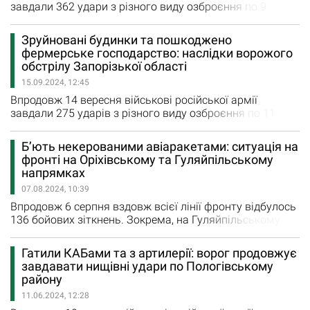
завдали 362 удари з різного виду озброєння по 9
містам та селам Запорізької області. Правоохоронці
зафіксували влучання ворожих снарядів по житлових
Зруйновані будинки та пошкоджено
будинках мирного населення, а також пошкоджені
фермерське господарство: наслідки ворожого
гаражі, господарські будівлі, майно та машини людей.
обстрілу Запорізької області
Загалом минулої доби було зафіксовано 99
15.09.2024, 12:45
повідомлень про руйнування. У четвер…
Впродовж 14 вересня військові російської армії
завдали 275 ударів з різного виду озброєння по 11
містам та селам Запорізької області. Зокрема, вчора
ворог завдав удар керованими авіаційними бомбами
Б’ють некерованими авіаракетами: ситуація на
по фермерському господарству в Гуляйпільській
фронті на Оріхівському та Гуляйпільському
громаді. Внаслідок цього обстрілу на території
напрямках
зайнялася пожежа, вогнем зруйновані господарські
07.08.2024, 10:39
споруди та будівля ферми. На жаль,…
Впродовж 6 серпня вздовж всієї лінії фронту відбулось
136 бойових зіткнень. Зокрема, на Гуляйпільському
напрямку противник завдав удари 12 некерованими
авіаційними ракетами у районі населеного пункту
Гатили КАБами та з артилерії: ворог продовжує
Залізничне. «На Оріхівському напрямку обстановка
завдавати нищівні удари по Пологівському
без особливих змін», - зазначають у ранковому
району
зведенні Генерального штабу Збройних сил України.
11.06.2024, 12:28
Водночас…