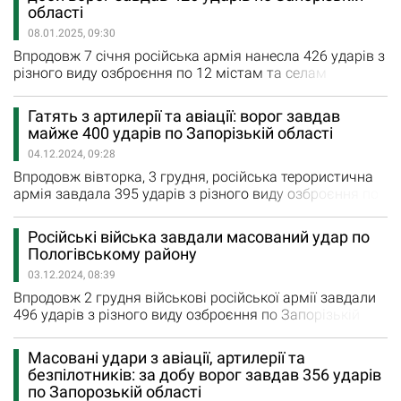
вчора росіяни з реактивних систем залпового вогню
області
окупанти 7 разів обстріляли Пʼятихатки, Гуляйполе,
08.01.2025, 09:30
Щербаки та Малу Токмачку. Крім…
Впродовж 7 січня російська армія нанесла 426 ударів з
різного виду озброєння по 12 містам та селам
Запорізької області. Внаслідок ворожих ударів
зруйновано три будинки. За даними Запорізької ОВА,
Гатять з артилерії та авіації: ворог завдав
вчора росіяни завдали два авіаційні удари по
майже 400 ударів по Запорізькій області
П'ятихатках та Малій Токмачці. Крім того, вісім разів
04.12.2024, 09:28
обстріляли з реактивних систем залпового вогню
Лобкове, Новоданилівку,…
Впродовж вівторка, 3 грудня, російська терористична
армія завдала 395 ударів з різного виду озброєння по
11 містам та селам Запорізької області. Внаслідок
ворожих обстрілів зруйновано та пошкоджено чотири
Російські війська завдали масований удар по
будинки мирних мешканців. Вчора російські війська
Пологівському району
завдали 8 авіаційних ударів по Гуляйполю. Крім того,
03.12.2024, 08:39
Новоданилівку, Новоандріївку та Новодарівку
обстріляли з реактивних…
Впродовж 2 грудня військові російської армії завдали
496 ударів з різного виду озброєння по Запорізькій
області. Під російським вогнем були 11 населених
пунктів регіону. Вчора загарбники завдали три
Масовані удари з авіації, артилерії та
авіаційні удари по Малинівці та Залізничному. З
безпілотників: за добу ворог завдав 356 ударів
реактивних систем залпового вогню 15 разів
по Запорозькій області
обстріляли Малу Токмачку, Новоданилівку та