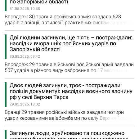
по Запорізькій області
будівлі поруч з місцем влучання. Через атаку
31.05.2025, 10:38
поранення отримала 52-річна жінка,…
Впродовж 30 травня російська армія завдала 628
ударів з авіації, артилерії, реактивних систем залпового
вогню та безпілотників по Запорізькій області. Під
ворожим вогнем були 24 населені пункти регіону. Сім
Дві людини загинули, ще п’ять – постраждали:
ударів з РСЗВ окупаційні війська завдали по
наслідки вчорашніх російських ударів по
Біленькому, Юрківці, Кам'янському, Щербакам та
Запорізькій області
Новоданилівці. 40 авіаційних ударів було завдано по
30.05.2025, 09:42
Гуляйполю,…
Впродовж 29 травня військові російської армії завдали
507 ударів з різного виду озброєння по 17 містам та
села Запорізької області. З реактивних систем
залпового вогню росіяни обстріляли Новоданилівку.
Двоє людей загинули, троє - постраждали:
Крім того, завдали 41 авіаудар по Степногірську,
поліція документує наслідки воєнного злочину
Кам'янському, Гуляйполю, Залізничному, Новодарівці,
рф у селі Верхня Терса
Копаням, Новоселівці, Малинівці, Верхній Терсі,
29.05.2025, 18:02
Ольгівському…
Вранці 29 травня російські війська завдали чотири
удари керованими авіабомбами по селу Верхня Терса
Пологівського району, уточнили у Нацполіції
Запорізької області. На місці події працівники поліції
Загинули люди, зруйновано та пошкоджено
надали постраждалим громадянам домедичну
десятки будинків: все про наслідки авіаудару