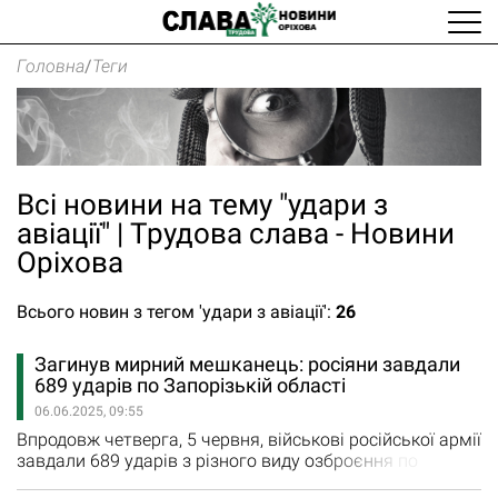
Головна
/
Теги
Всі новини на тему "удари з
авіації" | Трудова слава - Новини
Оріхова
Всього новин з тегом 'удари з авіації':
26
Загинув мирний мешканець: росіяни завдали
689 ударів по Запорізькій області
06.06.2025, 09:55
Впродовж четверга, 5 червня, військові російської армії
завдали 689 ударів з різного виду озброєння по
Запорізькій області. Під ворожим вогнем були 12 міст