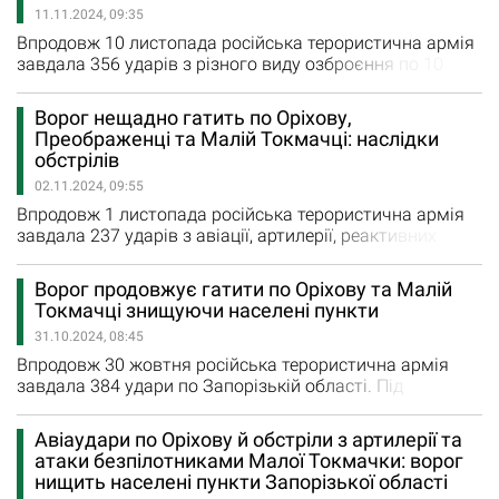
11.11.2024, 09:35
Новоандріївку. 179 артилерійських…
Впродовж 10 листопада російська терористична армія
завдала 356 ударів з різного виду озброєння по 10
містам та селам Запорізької області. Так, у неділю
загарбники завдали 18 авіаційних ударів по
Ворог нещадно гатить по Оріхову,
Запоріжжю, Темирівці, Новодарівці та Малій Токмачці.
Преображенці та Малій Токмачці: наслідки
Внаслідок нічної атаки загинув 71-річний мешканець
обстрілів
обласного центру, ще 22 людини, зокрема, п’ятеро дітей
02.11.2024, 09:55
поранені.…
Впродовж 1 листопада російська терористична армія
завдала 237 ударів з авіації, артилерії, реактивних
систем залпового вогню та безпілотників по 9 містам
та селам Запорізької області. Вчора окупанти завдали
Ворог продовжує гатити по Оріхову та Малій
авіаційний удар по Новоандріївці та 8 разів обстріляли
Токмачці знищуючи населені пункти
з РСЗВ Малу Токмачку та Роботине. Безпілотниками
31.10.2024, 08:45
різної модифікації ворог 88 разів атакував Лобкове,
Гуляйполе,…
Впродовж 30 жовтня російська терористична армія
завдала 384 удари по Запорізькій області. Під
ворожим вогнем були 11 міст та сіл регіону. Внаслідок
ворожих ударів зафіксовано 5 повідомлень про
Авіаудари по Оріхову й обстріли з артилерії та
руйнування житла та об’єктів інфраструктури. За
атаки безпілотниками Малої Токмачки: ворог
даними Запорізької обласної військової адміністрації, у
нищить населені пункти Запорізької області
середу загарбники завдали 10 авіаційних ударів по