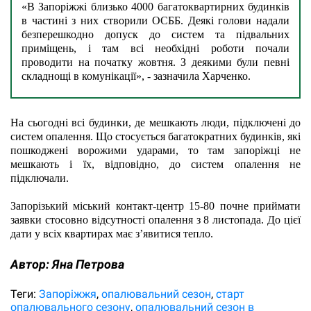
«В Запоріжжі близько 4000 багатоквартирних будинків 
в частині з них створили ОСББ. Деякі голови надали 
безперешкодно допуск до систем та підвальних 
приміщень, і там всі необхідні роботи почали 
проводити на початку жовтня. З деякими були певні 
складнощі в комунікації», - зазначила Харченко.
На сьогодні всі будинки, де мешкають люди, підключені до 
систем опалення. Що стосується багатократних будинків, які 
пошкоджені ворожими ударами, то там запоріжці не 
мешкають і їх, відповідно, до систем опалення не 
підключали.
Запорізький міський контакт-центр 15-80 почне приймати 
заявки стосовно відсутності опалення з 8 листопада. До цієї 
дати у всіх квартирах має з’явитися тепло. 
Автор:
Яна Петрова
Теги:
Запоріжжя
опалювальний сезон
старт
опалювального сезону
опалювальний сезон в