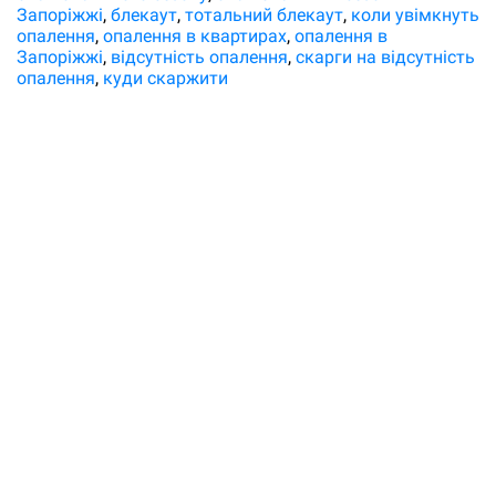
Запоріжжі
блекаут
тотальний блекаут
коли увімкнуть
опалення
опалення в квартирах
опалення в
Запоріжжі
відсутність опалення
скарги на відсутність
опалення
куди скаржити