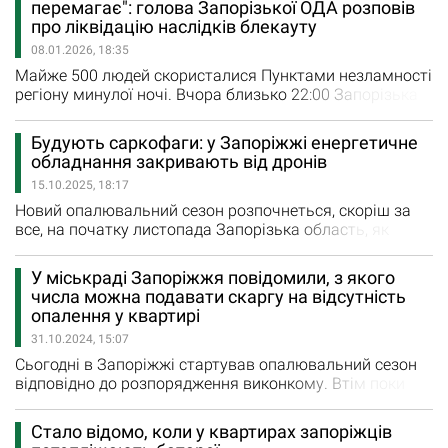
перемагає": голова Запорізької ОДА розповів
повернули всім споживачам на підконтрольній Україні
про ліквідацію наслідків блекауту
території, а до вечора система запрацювала у
08.01.2026, 18:35
штатному режимі. Про це розповіла речниця…
Майже 500 людей скористалися Пунктами незламності
регіону минулої ночі. Вчора близько 22:00 Запорізька
область повністю залишилася без
електропостачання. Про те, як Запоріжжяі жило в
Будують саркофаги: у Запоріжжі енергетичне
умовах першого за останні роки повного відключення
обладнання закривають від дронів
електроенергії розповів голова Запорізької обласної
15.10.2025, 18:17
державної адміністрації Іван Федоров: "В умовах
блекауту,…
Новий опалювальний сезон розпочнеться, скоріш за
все, на початку листопада Запорізька область, як
прифронтовий регіон, входить в опалювальний сезон у
складних умовах, де кожен день додає нових викликів
У міськраді Запоріжжя повідомили, з якого
через атаки ворога. За прогнозами експертів,
числа можна подавати скаргу на відсутність
опалювальний сезон 2025/2026 буде найважчим з
опалення у квартирі
початку повномасштабної війни, оскільке
31.10.2024, 15:07
пріоритетними цілями для ворога…
Сьогодні в Запоріжжі стартував опалювальний сезон
відповідно до розпорядження виконкому. Втім поки
запускають в роботу тільки котельні. «Сьогодні зранку
першими розпочали роботу котельні в Заводському та
Стало відомо, коли у квартирах запоріжців
Хортицькому районах, а згодом – у Вознесенівському.