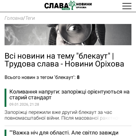
Головна
/
Теги
Всі новини на тему "блекаут" |
Трудова слава - Новини Оріхова
Всього новин з тегом 'блекаут':
8
Коливання напруги: запоріжці орієнтуються на
старий стандарт
09.01.2026, 21:28
Запоріжці пережили вже другий блекаут за час
повномасштабної війни. Після масованої ракетно-
дронової атаки рф Запорізька область повністю
залишилася без електропостачання. Завдяки
""Важка ніч для області. Але світло завжди
оперативній роботі енергетиків уже вранці світло