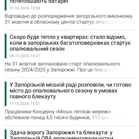
потеплішають батареї
Станом на 13:00 уже запущено 40 котелень, і робота
31.10.2024, 12:04
продовжується. Протягом дня планується запустити…
Відповідно до розпорядження запорізького виконкому
31 жовтня в обласному центрі стартує опалювальний
сезон. Нині всі котельні готові до опалювального
сезону. Як зазначив Іван Федоров, голова Запорізької
Скоро буде тепло у квартирах: стало відомо,
обласної військової адміністрації, на сьогодні
коли в запорізьких багатоповерхівках стартує
зберігається тепла погода у місті тож вмикати
опалювальний сезон
опалення у квартирах наразі нема потреби. «Ми
28.10.2024, 14:27
бачимо, що орієнтовно…
На 31 жовтня заплановано старт опалювального
сезону 2024/2025 у Запоріжжі. Про це повідомив Сергій
Астапенков, генеральний директор Концерну «Міські
теплові мережі». «Спільно з міською радою та
У Запорізькій міській раді розповіли, чи готово
департаментом з житлово-комунального господарства
місто до опалювального сезону в умовах
готуємо рішення міськради про початок
повного блекауту
опалювального сезону на 31 жовтня. Ми готові.
11.10.2024, 15:31
Персонал на котельнях…
Працівники Концерну «Міські теплові мережі»
обстежили понад 4,5 тисячі будинків, 117 шкіл та 120
дитячих садочків. Місто готово до опалювального
сезону 2024/2025, повідомили у Запорізькій міській
Здача ворогу Запоріжжя та блекаути: у
раді. У міськраді також зазначили, що до початку
Запорізькій ОВА прокоментували чутки