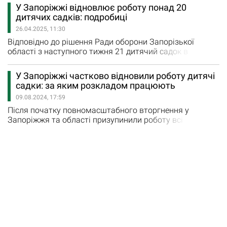
відбувається в облаштованих укриттях. «Ми не лише
У Запоріжжі відновлює роботу понад 20
відновлюємо — ми будуємо. Запоріжці мають жити
дитячих садків: подробиці
комфортним життям навіть в умовах війни», – заявила
26.04.2025, 11:30
Регіна Харченко, виконуюча обов’язки міського…
Відповідно до рішення Ради оборони Запорізької
області з наступного тижня 21 дитячий садок в
Запоріжжі переходить на повний робочий день. Таким
чином понад 1000 дошкільнят повертаються до
У Запоріжжі частково відновили роботу дитячі
офлайн навчання. «Діти будуть знаходитися виключно
садки: за яким розкладом працюють
в укриттях. Отримуватимуть гаряче харчування,
09.08.2024, 17:59
навчатимуться та відпочиватимуть за звичним для
дитсадочка графіком. А головне…
Після початку повномасштабного вторгнення у
Запоріжжя та області призупинили роботу всі
навчальні заклади та дитячі садочки. Згодом
навчальні заклади перейшли на онлайн освіту, а з 1
вересня 2024 року частина закладів середньої освіти у
Запоріжжі та Запорізькому районі працюватиме за
змішаною формою навчання. Це стало можливим
завдяки облаштованим укриттям у навчальних…