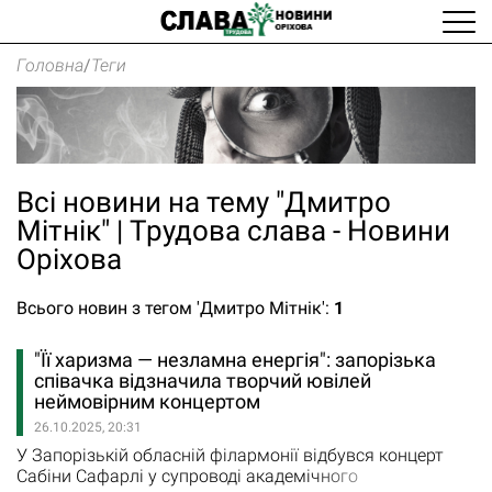
Головна
/
Теги
Всі новини на тему "Дмитро
Мітнік" | Трудова слава - Новини
Оріхова
Всього новин з тегом 'Дмитро Мітнік':
1
"Її харизма — незламна енергія": запорізька
співачка відзначила творчий ювілей
неймовірним концертом
26.10.2025, 20:31
У Запорізькій обласній філармонії відбувся концерт
Сабіни Сафарлі у супроводі академічного