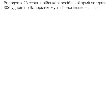
Впродовж 23 серпня військові російської армії завдали
306 ударів по Запорізькому та Пологівському районах
Запорізької області. Один з ударів ворог знищив
історичну пам’ятку. «У Гуляйполі під час нічного
обстрілу знищено краєзнавчий музей. Будівля
спалахнула внаслідок влучання снаряда та вигоріла
вщент. Також побиті домоволодіння мирного
населення, господарські…