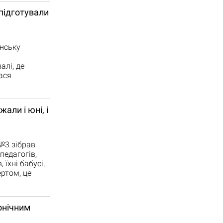
 підготували
їнську
алі, де
ася
али і юні, і
 №3 зібрав
педагогів,
їхні бабусі,
ертом, це
онічним