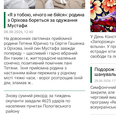
«Я з тобою, нічого не бійся»: родина
з Оріхова бореться за одужання
Мустафи
08.08.2026, 12:40
У День Конст
На довоєнних світлинах прийомної
«Запорожці» 
родини Тетяни Юричко та Сергія Гашенка
вільна». У п
з Оріхова, їхній син Мустафа завжди
естрадні хіти
попереду – щасливий і гарно вбраний.
свободи та л
Він таким і є, життєрадісне маленьке
сонечко, позитивний помічник пані
Тетяни. Їхня прийомна родина з
Подорож з
настанням війни пережила у рідному
шануваль
місті тяжкі часи, - ворог розтрощив їхній
28.06.2026, 17
дім, зламав ж…
Симфонічний 
закрили, але
Знову сумний рекорд: за тиждень
черговий ви
окупанти завдали 4625 ударів по
програму «Re
населених пунктах Пологівського
всеукраїнськ
району