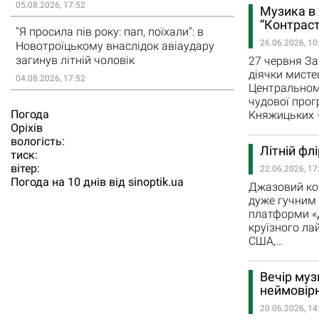
05.08.2026, 17:52
Музика в 
“Контраст
"Я просила пів року: пап, поїхали": в
26.06.2026, 10
Новотроїцькому внаслідок авіаудару
загинув літній чоловік
27 червня За
діячки мисте
04.08.2026, 17:52
Центральному
чудової прог
Погода
Княжицьких 
Орiхiв
вологість:
Літній фл
тиск:
вітер:
22.06.2026, 17
Погода на 10 днів від
sinoptik.ua
Джазовий ко
дуже гучним
платформи «
круїзного ла
США,…
Вечір муз
неймовірн
20.06.2026, 14