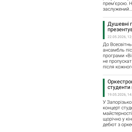
прем’єрою. Н
заслужений…
Душевні п
презентув
22.05.2026, 12
До Всесвітнь
ансамбль піс
програми «Ві
не пропускат
після кожног
Оркестром
студенти 
19.05.2026, 14
У Запорізько
концерт студ
майстерності
щорічно у кі
дебют з орке