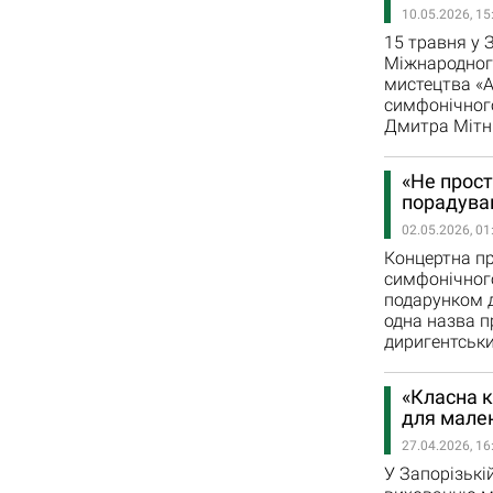
10.05.2026, 15
15 травня у З
Міжнародног
мистецтва «А
симфонічного
Дмитра Мітні
«Не прост
порадува
02.05.2026, 01
Концертна пр
симфонічного
подарунком д
одна назва п
диригентськи
«Класна к
для мален
27.04.2026, 16
У Запорізькі