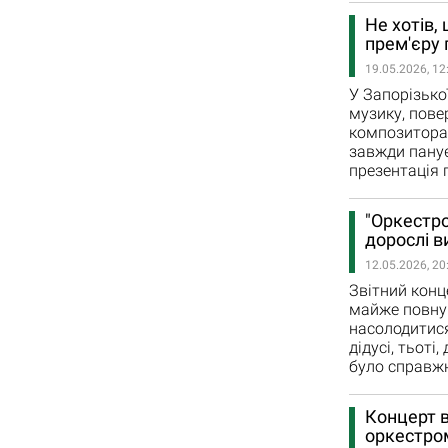
Не хотів,
прем'єру
19.05.2026, 12
У Запорізько
музику, пове
композиторам
завжди панує
презентація 
"Оркестро
дорослі в
12.05.2026, 20
Звітний конц
майже повну 
насолодитися
дідусі, тьоті
було справжн
Концерт в
оркестро