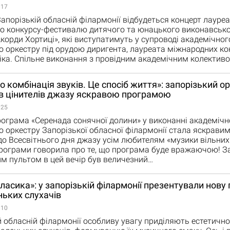
:17
апорізькій обласній філармонії відбудеться концерт лауреат
о конкурсу-фестивалю дитячого та юнацького виконавськ
корди Хортиці», які виступатимуть у супроводі академічног
 оркестру під орудою диригента, лауреата міжнародних ко
ка. Спільне виконання з провідним академічним колектив
о комбінація звуків. Це спосіб життя»: запорізький о
в цінителів джазу яскравою програмою
:25
ограма «Серенада сонячної долини» у виконанні академічн
 оркестру Запорізької обласної філармонії стала яскрави
о Всесвітнього дня джазу усім любителям «музики вільних
рограми говорила про те, що програма буде вражаючою! З
м пультом в цей вечір був величезний…
ласика»: у запорізькій філармонії презентували нову
ьких слухачів
:10
й обласній філармонії особливу увагу приділяють естетичн