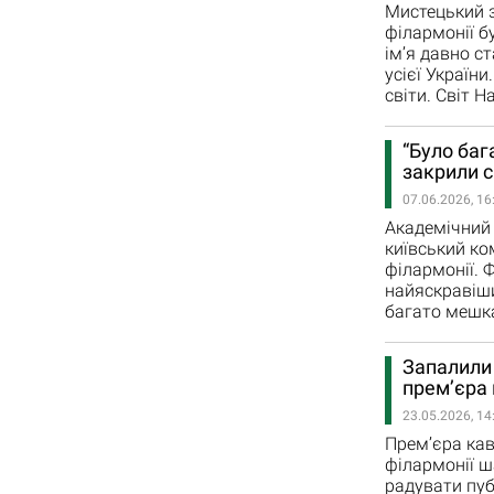
Мистецький з
філармонії б
ім’я давно с
усієї України
світи. Світ Н
“Було баг
закрили 
07.06.2026, 16
Академічний 
київський ко
філармонії. 
найяскравіши
багато мешкан
Запалили 
прем’єра
23.05.2026, 14
Прем’єра кав
філармонії ш
радувати пуб