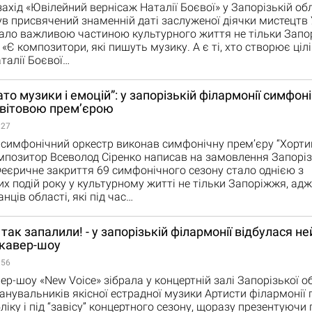
ахід «Ювілейний вернісаж Наталії Боєвої» у Запорізькій об
ув присвячений знаменній даті заслуженої діячки мистецтв 
тало важливою частиною культурного життя не тільки Запор
. «Є композитори, які пишуть музику. А є ті, хто створює ціл
аталії Боєвої…
ато музики і емоцій”: у запорізькій філармонії симфон
світовою прем’єрою
:27
симфонічний оркестр виконав симфонічну прем’єру “Хортиц
мпозитор Всеволод Сіренко написав на замовлення Запоріз
Феєричне закриття 69 симфонічного сезону стало однією з
х подій року у культурному житті не тільки Запоріжжя, адже
ців області, які під час…
так запалили! - у запорізькій філармонії відбулася н
 кавер-шоу
:56
ер-шоу «New Voice» зібрала у концертній залі Запорізької о
анувальників якісної естрадної музики Артисти філармоні
ліку і під “завісу” концертного сезону, щоразу презентуючи 