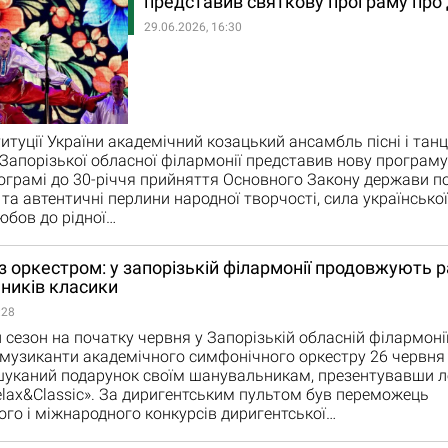
представив святкову програму про 
29.06.2026, 16:30
итуції України академічний козацький ансамбль пісні і тан
Запорізької обласної філармонії представив нову програму
рограмі до 30-річчя прийняття Основного Закону держави 
 та автентичні перлини народної творчості, сила української 
юбов до рідної…
 оркестром: у запорізькій філармонії продовжують 
ників класики
:28
сезон на початку червня у Запорізькій обласній філармоні
 музиканти академічного симфонічного оркестру 26 червня
шуканий подарунок своїм шанувальникам, презентувавши л
lax&Classic». За диригентським пультом був переможець
ого і міжнародного конкурсів диригентської…