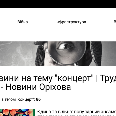
Війна
Інфраструктура
и
вини на тему "концерт" | Тр
 - Новини Оріхова
 з тегом 'концерт':
86
Єдина та вільна: популярний ансам