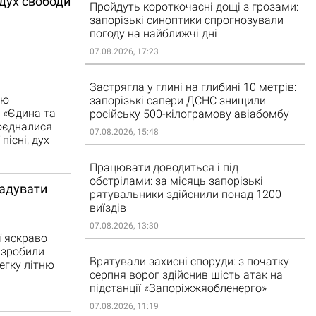
дух свободи
Пройдуть короткочасні дощі з грозами:
запорізькі синоптики спрогнозували
погоду на найближчі дні
07.08.2026, 17:23
Застрягла у глині на глибині 10 метрів:
цю
запорізькі сапери ДСНС знищили
 «Єдина та
російську 500-кілограмову авіабомбу
поєдналися
07.08.2026, 15:48
пісні, дух
Працювати доводиться і під
обстрілами: за місяць запорізькі
радувати
рятувальники здійснили понад 1200
виїздів
07.08.2026, 13:30
ї яскраво
 зробили
Врятували захисні споруди: з початку
егку літню
серпня ворог здійснив шість атак на
підстанції «Запоріжжяобленерго»
07.08.2026, 11:19