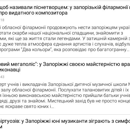
 щоб називали піснетворцем: у запорізькій філармонії
 про видатного композитора
:18
ї обласної філармонії продовжують нести запоріжцям укра
ртати скарби нашої національної спадщини, знайомити з
и, які ще за життя стали легендами. У затишній камерній з
 дуже тепла атмосфера єднання артистів і слухачів, відбул
програми “Два кольори”, яка розповідає про багатогранну…
вий мегаполіс": у Запоріжжі своєю майстерністю враж
иконавці
:43
ерт учнів і викладачів Запорізької дитячої музичної школи
залу обласної філармонії. Послухати талановитих дітей і їх 
 їхньою виконавською майстерністю прийшли батьки учнів, 
, дяді, друзі та знайомі. Мистецький захід був не просто конц
є яскраве свято юних і…
іртуозів: у Запоріжжі юні музиканти зіграють з симф
м