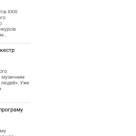
ів ХХІІІ
ого
о
нкурсів
ом…
ркестр
ого
м музичним
 людей». Уже
а
 програму
ому