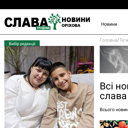
Новини
Головна
/
Тег
Вибір редакції
Всі но
слава
Всього новин