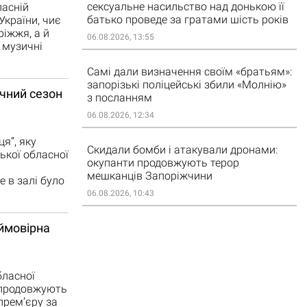
сексуальне насильство над донькою її
ласній
батько проведе за гратами шість років
України, чиє
іжжя, а й
06.08.2026, 13:55
і музичні
Самі дали визначення своїм «братьям»:
запорізькі поліцейські збили «Молнію»
ічний сезон
з посланням
06.08.2026, 12:34
я”, яку
Скидали бомби і атакували дронами:
ької обласної
окупанти продовжують терор
мешканців Запоріжчини
 в залі було
06.08.2026, 10:43
еймовірна
бласної
ї продовжують
прем’єру за