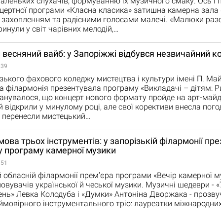
леньких слухачів, формуванню їх музичного смаку. Ось і п
цертної програми «Класна класика» затишна камерна зала 
захопленням та радісними голосами малечі. «Малюки разо
инули у світ чарівних мелодій,…
весняний вайб: у Запоріжжі відбувся незвичайний к
:39
ізького фахового коледжу мистецтва і культури імені П. Ма
а філармонія презентувала програму «Викладачі – дітям: 
ланувалося, що концерт нового формату пройде на арт-майд
й відкрили у минулому році, але свої корективи внесла пого
и перенесли мистецький…
ова трьох інструментів: у запорізькій філармонії пр
у програму камерної музики
:51
й обласній філармонії прем’єра програми «Вечір камерної м
новувачів української й чеської музики. Музичні шедеври - «
ень» Левка Колодуба і «Думки» Антоніна Дворжака - прозву
ймовірного інструментального тріо: лауреатки міжнародних