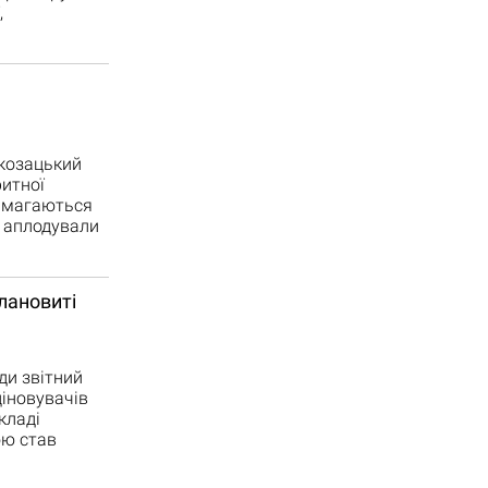
,
 козацький
ритної
намагаються
о аплодували
лановиті
ди звітний
ціновувачів
кладі
ою став