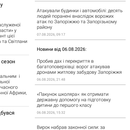
му
Атакували будинки і автомобілі: десять
людей поранені внаслідок ворожих
атак по Запоріжжю та Запорізькому
аслуженої
району
расти» у
07.08.2026, 09:17
нт цієї
 та Світлани
Новини від 06.08.2026
Пробив дах і перекриття в
 сезон
багатоповерхівці: ворог атакував
дронами житлову забудову Запоріжжя
нальним і
06.08.2026, 21:48
льної
учасного
чної Африки,
«Пакунок школяра»: як отримати
державну допомогу на підготовку
дитини до першого класу
дбувся
06.08.2026, 15:32
Вирок набрав законної сили: за