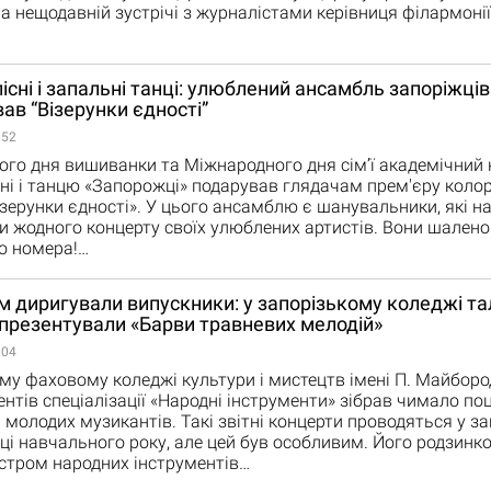
а нещодавній зустрічі з журналістами керівниця філармонії
існі і запальні танці: улюблений ансамбль запоріжців
ав “Візерунки єдності”
:52
ого дня вишиванки та Міжнародного дня сім’ї академічний
ні і танцю «Запорожці» подарував глядачам прем'єру коло
зерунки єдності». У цього ансамблю є шанувальники, які 
и жодного концерту своїх улюблених артистів. Вони шален
о номера!…
 диригували випускники: у запорізькому коледжі та
презентували «Барви травневих мелодій»
:04
му фаховому коледжі культури і мистецтв імені П. Майборо
ентів спеціалізації «Народні інструменти» зібрав чимало по
 молодих музикантів. Такі звітні концерти проводяться у за
нці навчального року, але цей був особливим. Його родзинк
стром народних інструментів…