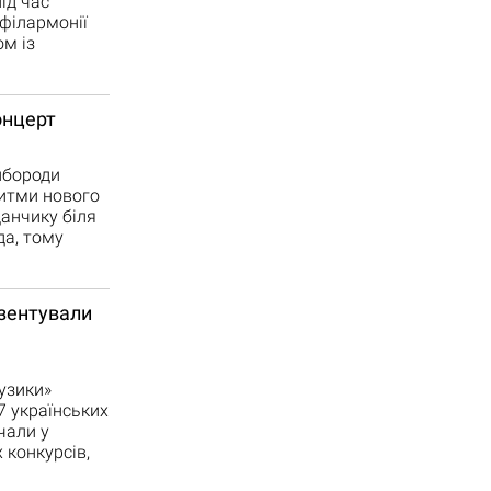
ід час
філармонії
м із
онцерт
йбороди
Ритми нового
анчику біля
да, тому
езентували
узики»
7 українських
чали у
 конкурсів,