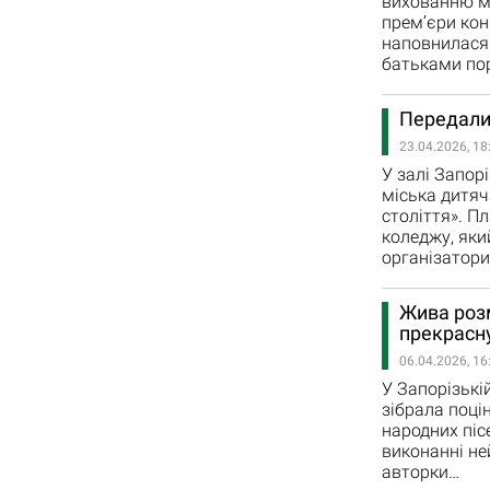
вихованню ма
прем’єри кон
наповнилася 
батьками пор
Передали 
23.04.2026, 18
У залі Запор
міська дитяч
століття». П
коледжу, яки
організатор
Жива розм
прекрасн
06.04.2026, 16
У Запорізькі
зібрала поці
народних піс
виконанні не
авторки…